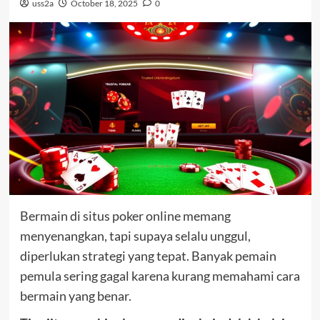
uss2a
October 18, 2025
0
Bermain di situs poker online memang
menyenangkan, tapi supaya selalu unggul,
diperlukan strategi yang tepat. Banyak pemain
pemula sering gagal karena kurang memahami cara
bermain yang benar.