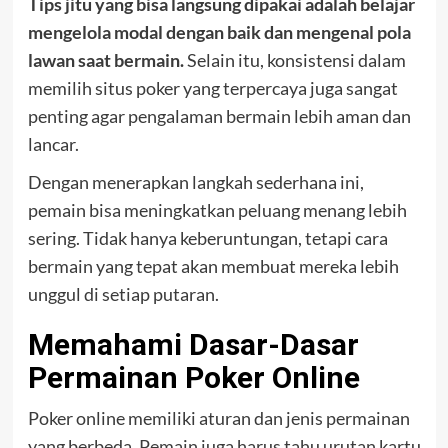
Tips jitu yang bisa langsung dipakai adalah belajar
mengelola modal dengan baik dan mengenal pola
lawan saat bermain.
Selain itu, konsistensi dalam
memilih situs poker yang terpercaya juga sangat
penting agar pengalaman bermain lebih aman dan
lancar.
Dengan menerapkan langkah sederhana ini,
pemain bisa meningkatkan peluang menang lebih
sering. Tidak hanya keberuntungan, tetapi cara
bermain yang tepat akan membuat mereka lebih
unggul di setiap putaran.
Memahami Dasar-Dasar
Permainan Poker Online
Poker online memiliki aturan dan jenis permainan
yang berbeda. Pemain juga harus tahu urutan kartu