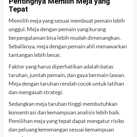
Pentingnya Memilih Meja yang
Tepat
Memilih meja yang sesuai membuat pemain lebih
unggul. Meja dengan pemain yang kurang
berpengalaman bisa lebih mudah dimenangkan.
Sebaliknya, meja dengan pemain ahli menawarkan
tantangan lebih besar.
Faktor yang harus diperhatikan adalah batas
taruhan, jumlah pemain, dan gaya bermain lawan.
Meja dengan taruhan rendah cocok untuk latihan
dan mengasah strategi.
Sedangkan meja taruhan tinggi membutuhkan
konsentrasi dan kemampuan analisis lebih baik.
Pemilihan meja yang tepat dapat mengatur risiko
dan peluang kemenangan sesuai kemampuan