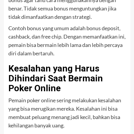
benar. Tidak semua bonus menguntungkan jika
tidak dimanfaatkan dengan strategi.
Contoh bonus yang umum adalah bonus deposit,
cashback, dan free chip. Dengan memanfaatkan ini,
pemain bisa bermain lebih lama dan lebih percaya
diri dalam bertaruh.
Kesalahan yang Harus
Dihindari Saat Bermain
Poker Online
Pemain poker online sering melakukan kesalahan
yang bisa merugikan mereka. Kesalahan ini bisa
membuat peluang menang jadi kecil, bahkan bisa
kehilangan banyak uang.