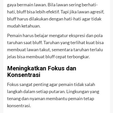
gaya bermain lawan. Bila lawan sering berhati-
hati, bluff bisa lebih efektif. Tapi jika lawan agresif,
bluff harus dilakukan dengan hati-hati agar tidak
mudah ketahuan.
Pemain harus belajar mengatur ekspresi dan pola
taruhan saat bluff. Taruhan yang terlihat kuat bisa
membuat lawan takut, sementara taruhan terlalu
jelas bisa membuat bluff cepat terbongkar.
Meningkatkan Fokus dan
Konsentrasi
Fokus sangat penting agar pemain tidak salah
langkah dalam setiap putaran. Lingkungan yang
tenang dan nyaman membantu pemain tetap
konsentrasi.