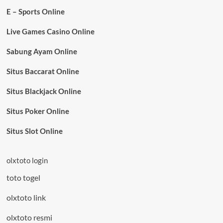
E – Sports Online
Live Games Casino Online
Sabung Ayam Online
Situs Baccarat Online
Situs Blackjack Online
Situs Poker Online
Situs Slot Online
olxtoto login
toto togel
olxtoto link
olxtoto resmi