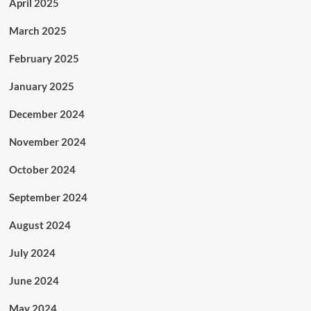
April 2025
March 2025
February 2025
January 2025
December 2024
November 2024
October 2024
September 2024
August 2024
July 2024
June 2024
May 2024