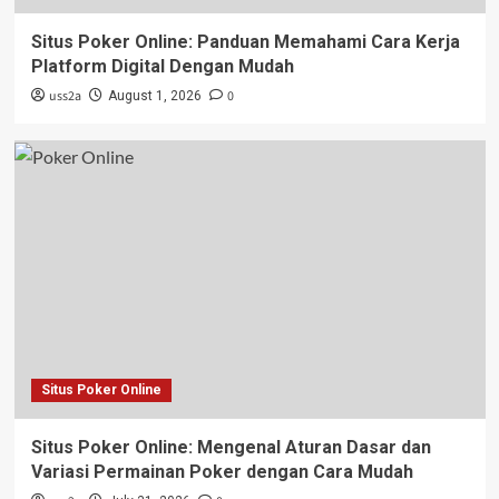
Situs Poker Online: Panduan Memahami Cara Kerja
Platform Digital Dengan Mudah
uss2a
0
August 1, 2026
Situs Poker Online
Situs Poker Online: Mengenal Aturan Dasar dan
Variasi Permainan Poker dengan Cara Mudah