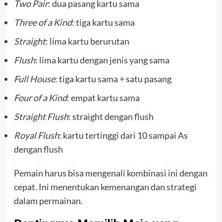
Two Pair
: dua pasang kartu sama
Three of a Kind
: tiga kartu sama
Straight
: lima kartu berurutan
Flush
: lima kartu dengan jenis yang sama
Full House
: tiga kartu sama + satu pasang
Four of a Kind
: empat kartu sama
Straight Flush
: straight dengan flush
Royal Flush
: kartu tertinggi dari 10 sampai As
dengan flush
Pemain harus bisa mengenali kombinasi ini dengan
cepat. Ini menentukan kemenangan dan strategi
dalam permainan.