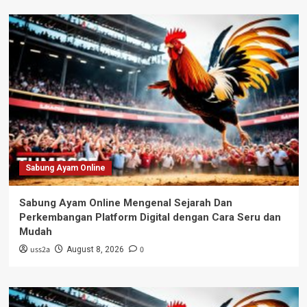
Sabung Ayam Online
Sabung Ayam Online Mengenal Sejarah Dan
Perkembangan Platform Digital dengan Cara Seru dan
Mudah
uss2a
0
August 8, 2026