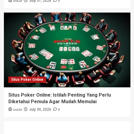
uss2a
0
July 31, 2026
Situs Poker Online
Situs Poker Online: Istilah Penting Yang Perlu
Diketahui Pemula Agar Mudah Memulai
uss2a
0
July 30, 2026