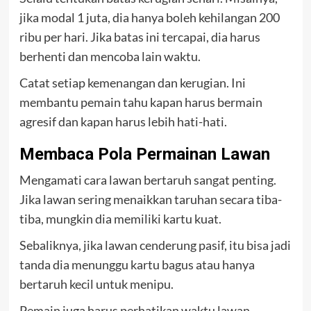
jika modal 1 juta, dia hanya boleh kehilangan 200
ribu per hari. Jika batas ini tercapai, dia harus
berhenti dan mencoba lain waktu.
Catat setiap kemenangan dan kerugian. Ini
membantu pemain tahu kapan harus bermain
agresif dan kapan harus lebih hati-hati.
Membaca Pola Permainan Lawan
Mengamati cara lawan bertaruh sangat penting.
Jika lawan sering menaikkan taruhan secara tiba-
tiba, mungkin dia memiliki kartu kuat.
Sebaliknya, jika lawan cenderung pasif, itu bisa jadi
tanda dia menunggu kartu bagus atau hanya
bertaruh kecil untuk menipu.
Pemain juga harus perhatikan waktu lawan