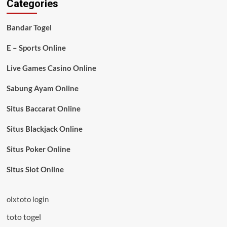
Categories
Bandar Togel
E – Sports Online
Live Games Casino Online
Sabung Ayam Online
Situs Baccarat Online
Situs Blackjack Online
Situs Poker Online
Situs Slot Online
olxtoto login
toto togel