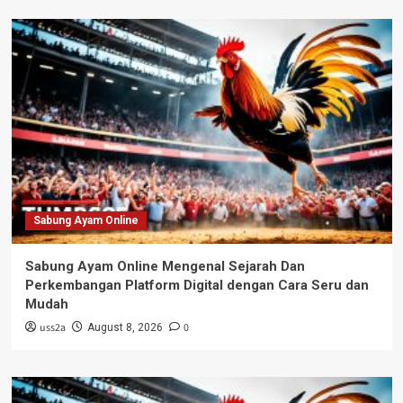
Sabung Ayam Online
Sabung Ayam Online Mengenal Sejarah Dan
Perkembangan Platform Digital dengan Cara Seru dan
Mudah
uss2a
0
August 8, 2026