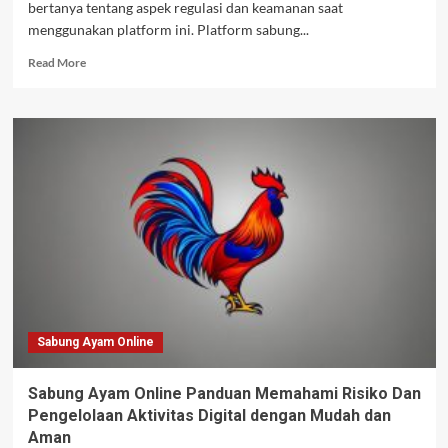
bertanya tentang aspek regulasi dan keamanan saat
menggunakan platform ini. Platform sabung...
Read
Read More
more
about
Sabung
Ayam
Online
Aspek
Regulasi
Keamanan
Dan
Penggunaan
Platform
yang
Ramah
Pengguna
Sabung Ayam Online
Sabung Ayam Online Panduan Memahami Risiko Dan
Pengelolaan Aktivitas Digital dengan Mudah dan
Aman