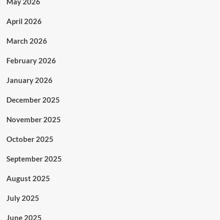
May 2026
April 2026
March 2026
February 2026
January 2026
December 2025
November 2025
October 2025
September 2025
August 2025
July 2025
June 2025