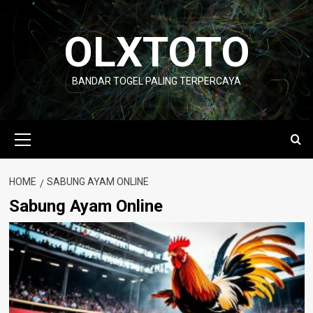
Skip
to
OLXTOTO
content
BANDAR TOGEL PALING TERPERCAYA
Primary
Menu
HOME
SABUNG AYAM ONLINE
Sabung Ayam Online