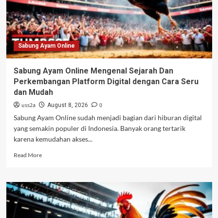
Sabung Ayam Online
Sabung Ayam Online Mengenal Sejarah Dan
Perkembangan Platform Digital dengan Cara Seru
dan Mudah
uss2a
0
August 8, 2026
Sabung Ayam Online sudah menjadi bagian dari hiburan digital
yang semakin populer di Indonesia. Banyak orang tertarik
karena kemudahan akses...
Read
Read More
more
about
Sabung
Ayam
Online
Mengenal