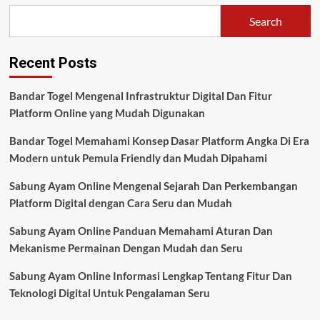
Ayam
Sakit
Search
Lewat
Tampilan
Live
Recent Posts
Streaming
Bandar Togel Mengenal Infrastruktur Digital Dan Fitur
Platform Online yang Mudah Digunakan
Bandar Togel Memahami Konsep Dasar Platform Angka Di Era
Modern untuk Pemula Friendly dan Mudah Dipahami
Sabung Ayam Online Mengenal Sejarah Dan Perkembangan
Platform Digital dengan Cara Seru dan Mudah
Sabung Ayam Online Panduan Memahami Aturan Dan
Mekanisme Permainan Dengan Mudah dan Seru
Sabung Ayam Online Informasi Lengkap Tentang Fitur Dan
Teknologi Digital Untuk Pengalaman Seru