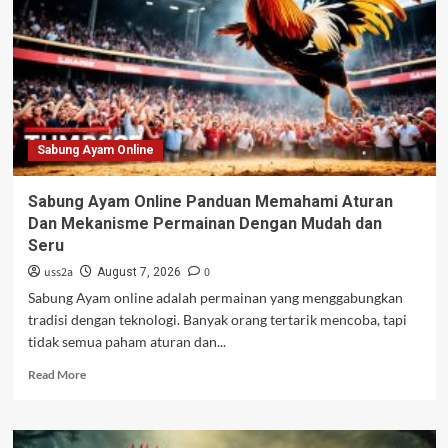
Sejarah
Dan
Perkembangan
Platform
Digital
dengan
Cara
Seru
Sabung Ayam Online
dan
Mudah
Sabung Ayam Online Panduan Memahami Aturan
Dan Mekanisme Permainan Dengan Mudah dan
Seru
uss2a
0
August 7, 2026
Sabung Ayam online adalah permainan yang menggabungkan
tradisi dengan teknologi. Banyak orang tertarik mencoba, tapi
tidak semua paham aturan dan...
Read
Read More
more
about
Sabung
Ayam