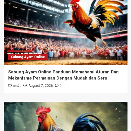
Sabung Ayam Online
Sabung Ayam Online Panduan Memahami Aturan Dan
Mekanisme Permainan Dengan Mudah dan Seru
uss2a
0
August 7, 2026