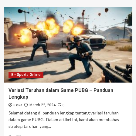
about
Edukasi
Risiko
Judi
Game
PUBG
di
Indonesia
E - Sports Online
Variasi Taruhan dalam Game PUBG – Panduan
Lengkap
uss2a
0
March 22, 2024
Selamat datang di panduan lengkap tentang variasi taruhan
dalam game PUBG! Dalam artikel ini, kami akan membahas
strategi taruhan yang...
Read