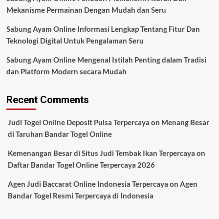
Mekanisme Permainan Dengan Mudah dan Seru
Sabung Ayam Online Informasi Lengkap Tentang Fitur Dan
Teknologi Digital Untuk Pengalaman Seru
Sabung Ayam Online Mengenal Istilah Penting dalam Tradisi
dan Platform Modern secara Mudah
Recent Comments
Judi Togel Online Deposit Pulsa Terpercaya
on
Menang Besar
di Taruhan Bandar Togel Online
Kemenangan Besar di Situs Judi Tembak Ikan Terpercaya
on
Daftar Bandar Togel Online Terpercaya 2026
Agen Judi Baccarat Online Indonesia Terpercaya
on
Agen
Bandar Togel Resmi Terpercaya di Indonesia