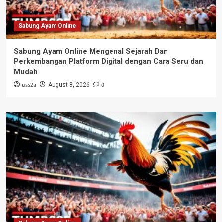
Sabung Ayam Online
Sabung Ayam Online Mengenal Sejarah Dan
Perkembangan Platform Digital dengan Cara Seru dan
Mudah
uss2a
0
August 8, 2026