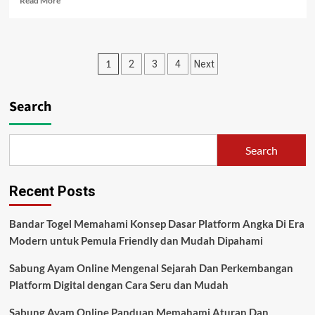
Read More
more
about
Variasi
Taruhan
Posts
1
2
3
4
Next
dalam
Game
pagination
PUBG
Search
–
Panduan
Lengkap
Search
Recent Posts
Bandar Togel Memahami Konsep Dasar Platform Angka Di Era
Modern untuk Pemula Friendly dan Mudah Dipahami
Sabung Ayam Online Mengenal Sejarah Dan Perkembangan
Platform Digital dengan Cara Seru dan Mudah
Sabung Ayam Online Panduan Memahami Aturan Dan