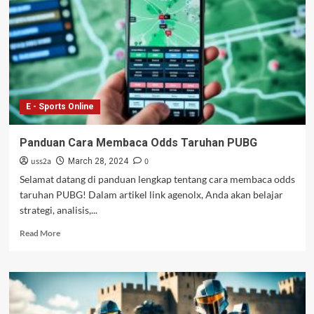
PUBG
Esports
E - Sports Online
Panduan Cara Membaca Odds Taruhan PUBG
uss2a
0
March 28, 2024
Selamat datang di panduan lengkap tentang cara membaca odds
taruhan PUBG! Dalam artikel link agenolx, Anda akan belajar
strategi, analisis,...
Read
Read More
more
about
Panduan
Cara
Membaca
Odds