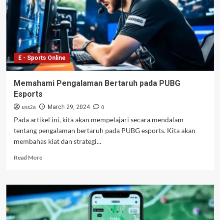
di
Indonesia
E - Sports Online
Memahami Pengalaman Bertaruh pada PUBG
Esports
uss2a
0
March 29, 2024
Pada artikel ini, kita akan mempelajari secara mendalam
tentang pengalaman bertaruh pada PUBG esports. Kita akan
membahas kiat dan strategi...
Read
Read More
more
about
Memahami
Pengalaman
Bertaruh
pada