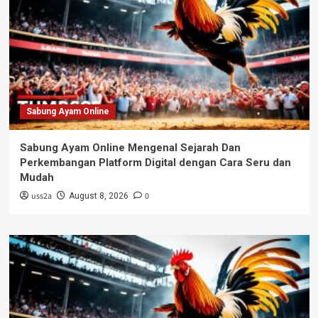
Sabung Ayam Online
Sabung Ayam Online Mengenal Sejarah Dan
Perkembangan Platform Digital dengan Cara Seru dan
Mudah
uss2a
0
August 8, 2026