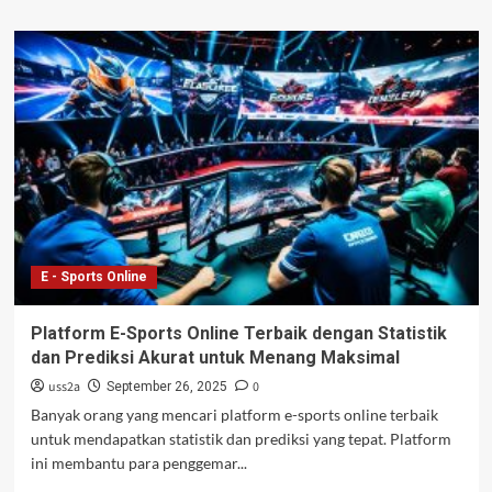
about
Nikmati
Sensasi
Bertanding
di
Platform
E-
Sports
Online
Populer
dengan
Mudah
dan
E - Sports Online
Seru
Platform E-Sports Online Terbaik dengan Statistik
dan Prediksi Akurat untuk Menang Maksimal
uss2a
0
September 26, 2025
Banyak orang yang mencari platform e-sports online terbaik
untuk mendapatkan statistik dan prediksi yang tepat. Platform
ini membantu para penggemar...