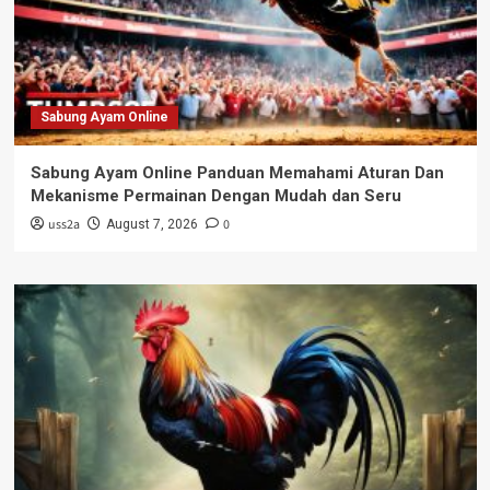
Sabung Ayam Online
Sabung Ayam Online Panduan Memahami Aturan Dan
Mekanisme Permainan Dengan Mudah dan Seru
uss2a
0
August 7, 2026