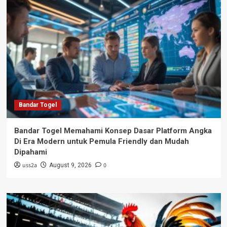
Bandar Togel
Bandar Togel Memahami Konsep Dasar Platform Angka
Di Era Modern untuk Pemula Friendly dan Mudah
Dipahami
uss2a
0
August 9, 2026