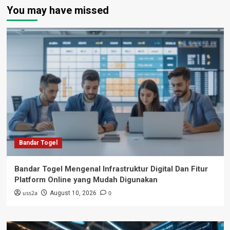
You may have missed
Bandar Togel
Bandar Togel Mengenal Infrastruktur Digital Dan Fitur
Platform Online yang Mudah Digunakan
uss2a
0
August 10, 2026