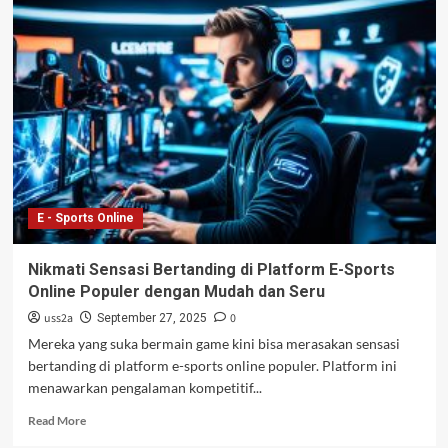
E-
Sports
Online
Modern
dengan
Fitur
Kompetitif
Lengkap
untuk
Pengalaman
Gaming
E - Sports Online
Seru
Nikmati Sensasi Bertanding di Platform E-Sports
Online Populer dengan Mudah dan Seru
uss2a
0
September 27, 2025
Mereka yang suka bermain game kini bisa merasakan sensasi
bertanding di platform e-sports online populer. Platform ini
menawarkan pengalaman kompetitif...
Read
Read More
more