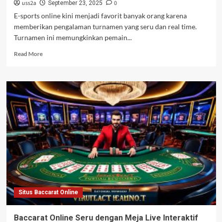
uss2a
0
September 23, 2025
E-sports online kini menjadi favorit banyak orang karena
memberikan pengalaman turnamen yang seru dan real time.
Turnamen ini memungkinkan pemain...
Read
Read More
more
about
E-
Sports
Online
Favorit
dengan
Turnamen
Real
Time
dan
Menarik
untuk
Pengalaman
Situs Baccarat Online
Seru
Baccarat Online Seru dengan Meja Live Interaktif