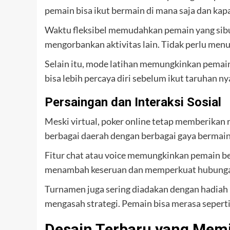
pemain bisa ikut bermain di mana saja dan kapa
Waktu fleksibel memudahkan pemain yang sib
mengorbankan aktivitas lain. Tidak perlu menun
Selain itu, mode latihan memungkinkan pemain 
bisa lebih percaya diri sebelum ikut taruhan ny
Persaingan dan Interaksi Sosial
Meski virtual, poker online tetap memberikan 
berbagai daerah dengan berbagai gaya bermain
Fitur chat atau voice memungkinkan pemain ber
menambah keseruan dan memperkuat hubungan
Turnamen juga sering diadakan dengan hadiah
mengasah strategi. Pemain bisa merasa seperti
Desain Terbaru yang Mem