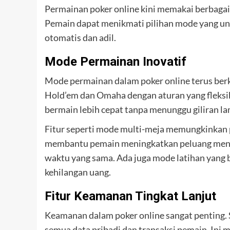
Permainan poker online kini memakai berbagai
Pemain dapat menikmati pilihan mode yang uni
otomatis dan adil.
Mode Permainan Inovatif
Mode permainan dalam poker online terus berk
Hold’em dan Omaha dengan aturan yang fleksi
bermain lebih cepat tanpa menunggu giliran la
Fitur seperti mode multi-meja memungkinkan 
membantu pemain meningkatkan peluang men
waktu yang sama. Ada juga mode latihan yang b
kehilangan uang.
Fitur Keamanan Tingkat Lanjut
Keamanan dalam poker online sangat penting. 
semua data pribadi dan transaksi pemain. Ini 