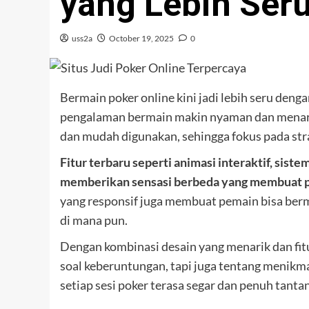
yang Lebih Ser
uss2a
October 19, 2025
0
Bermain poker online kini jadi lebih seru deng
pengalaman bermain makin nyaman dan menari
dan mudah digunakan, sehingga fokus pada str
Fitur terbaru seperti animasi interaktif, sis
memberikan sensasi berbeda yang membuat p
yang responsif juga membuat pemain bisa berm
di mana pun.
Dengan kombinasi desain yang menarik dan fitu
soal keberuntungan, tapi juga tentang menik
setiap sesi poker terasa segar dan penuh tanta