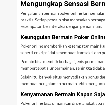
Mengungkap Sensasi Berm
Pengalaman bermain poker online kini semakin
praktis. Setiap pemain bisa merasakan berba
kesempatan berinteraksi dengan pemain lain.
Keunggulan Bermain Poker Onlin
Poker online memberikan kesempatan main kapan
seperti enkripsi data membuat transaksi dan 
Pemain bisa memilih berbagai jenis permainan
mempercepat alur permainan, sehingga tidak a
Selain itu, banyak situs menyediakan bonus d
membuat pengalaman bermain lebih menguntun
Kenyamanan Bermain Kapan Saja
Poker online bisa dimainkan di perangkat apa s