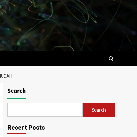
 MUDAH
Search
Search
Recent Posts