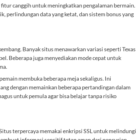
 fitur canggih untuk meningkatkan pengalaman bermain.
k, perlindungan data yang ketat, dan sistem bonus yang
embang. Banyak situs menawarkan variasi seperti Texas
bel. Beberapa juga menyediakan mode cepat untuk
ma.
pemain membuka beberapa meja sekaligus. Ini
ang dengan memainkan beberapa pertandingan dalam
agus untuk pemula agar bisa belajar tanpa risiko
Situs terpercaya memakai enkripsi SSL untuk melindungi
membuat informasi sensitif tetap aman dari pencurian.