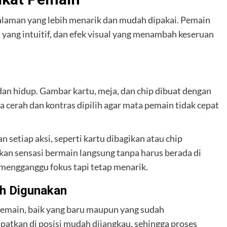
alaman yang lebih menarik dan mudah dipakai. Pemain
yang intuitif, dan efek visual yang menambah keseruan
 dan hidup. Gambar kartu, meja, dan chip dibuat dengan
a cerah dan kontras dipilih agar mata pemain tidak cepat
setiap aksi, seperti kartu dibagikan atau chip
an sensasi bermain langsung tanpa harus berada di
 mengganggu fokus tapi tetap menarik.
h Digunakan
emain, baik yang baru maupun yang sudah
atkan di posisi mudah dijangkau, sehingga proses