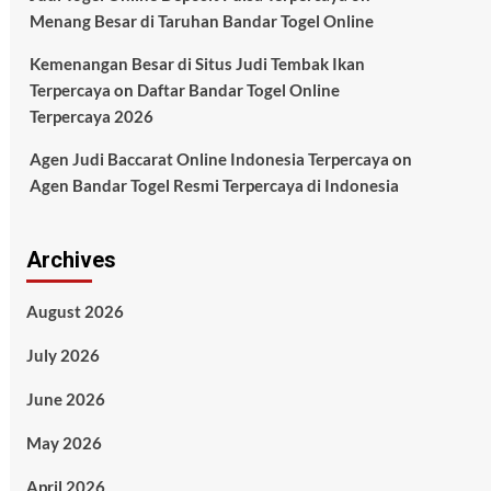
Menang Besar di Taruhan Bandar Togel Online
Kemenangan Besar di Situs Judi Tembak Ikan
Terpercaya
on
Daftar Bandar Togel Online
Terpercaya 2026
Agen Judi Baccarat Online Indonesia Terpercaya
on
Agen Bandar Togel Resmi Terpercaya di Indonesia
Archives
August 2026
July 2026
June 2026
May 2026
April 2026