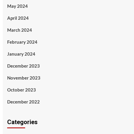
May 2024
April 2024
March 2024
February 2024
January 2024
December 2023
November 2023
October 2023
December 2022
Categories