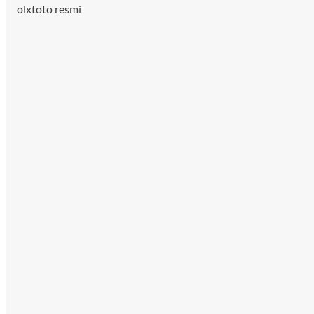
olxtoto resmi