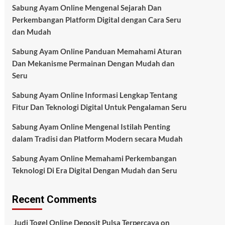
Sabung Ayam Online Mengenal Sejarah Dan
Perkembangan Platform Digital dengan Cara Seru
dan Mudah
Sabung Ayam Online Panduan Memahami Aturan
Dan Mekanisme Permainan Dengan Mudah dan
Seru
Sabung Ayam Online Informasi Lengkap Tentang
Fitur Dan Teknologi Digital Untuk Pengalaman Seru
Sabung Ayam Online Mengenal Istilah Penting
dalam Tradisi dan Platform Modern secara Mudah
Sabung Ayam Online Memahami Perkembangan
Teknologi Di Era Digital Dengan Mudah dan Seru
Recent Comments
Judi Togel Online Deposit Pulsa Terpercaya
on