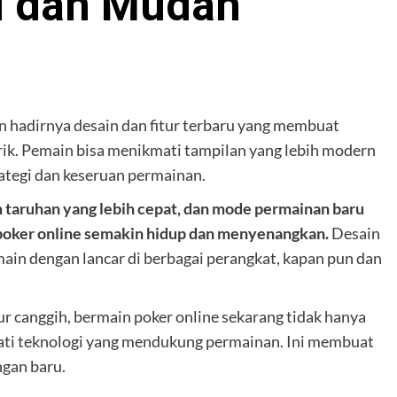
u dan Mudah
an hadirnya desain dan fitur terbaru yang membuat
k. Pemain bisa menikmati tampilan yang lebih modern
ategi dan keseruan permainan.
tem taruhan yang lebih cepat, dan mode permainan baru
oker online semakin hidup dan menyenangkan.
Desain
ain dengan lancar di berbagai perangkat, kapan pun dan
r canggih, bermain poker online sekarang tidak hanya
mati teknologi yang mendukung permainan. Ini membuat
ngan baru.