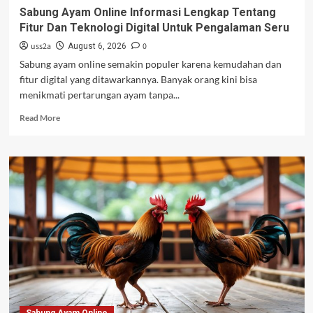
Sabung Ayam Online Informasi Lengkap Tentang
Fitur Dan Teknologi Digital Untuk Pengalaman Seru
uss2a
0
August 6, 2026
Sabung ayam online semakin populer karena kemudahan dan
fitur digital yang ditawarkannya. Banyak orang kini bisa
menikmati pertarungan ayam tanpa...
Read
Read More
more
about
Sabung
Ayam
Online
Informasi
Lengkap
Tentang
Fitur
Dan
Teknologi
Digital
Untuk
Pengalaman