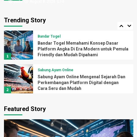
uss2a
uss2a
0
0
August 9, 2026
August 8, 2026
Sabung Ayam Online
Sabung Ayam Online Mengenal Istilah
Penting dalam Tradisi dan Platform Modern
Trending Story
secara Mudah
5
Bandar Togel
Bandar Togel Memahami Konsep Dasar
Platform Angka Di Era Modern untuk Pemula
Friendly dan Mudah Dipahami
1
Sabung Ayam Online
Sabung Ayam Online Mengenal Sejarah Dan
Perkembangan Platform Digital dengan
Cara Seru dan Mudah
2
Sabung Ayam Online
Featured Story
Sabung Ayam Online Panduan Memahami
Aturan Dan Mekanisme Permainan Dengan
Mudah dan Seru
3