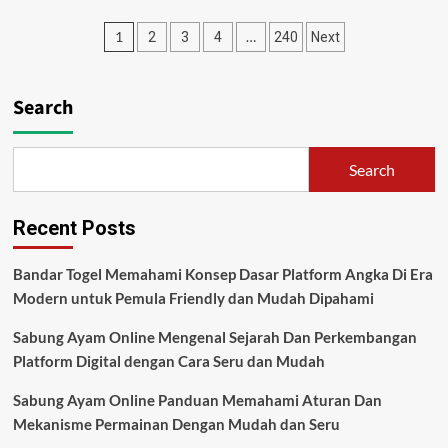
Situs
Poker
Posts
1
…
2
3
4
240
Next
Online:
Mengenal
pagination
Aturan
Dasar
Search
dan
Variasi
Permainan
Search
Poker
dengan
Cara
Recent Posts
Mudah
Bandar Togel Memahami Konsep Dasar Platform Angka Di Era
Modern untuk Pemula Friendly dan Mudah Dipahami
Sabung Ayam Online Mengenal Sejarah Dan Perkembangan
Platform Digital dengan Cara Seru dan Mudah
Sabung Ayam Online Panduan Memahami Aturan Dan
Mekanisme Permainan Dengan Mudah dan Seru