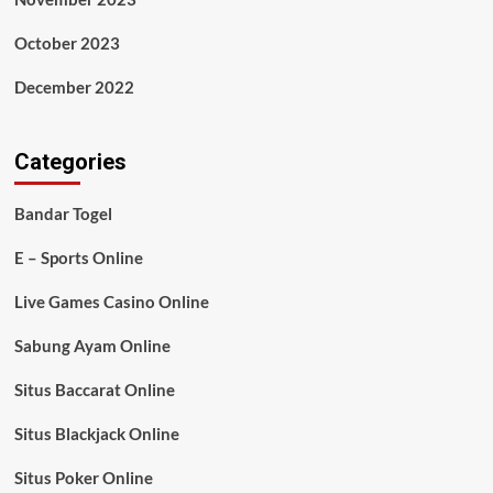
October 2023
December 2022
Categories
Bandar Togel
E – Sports Online
Live Games Casino Online
Sabung Ayam Online
Situs Baccarat Online
Situs Blackjack Online
Situs Poker Online