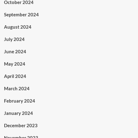
October 2024
September 2024
August 2024
July 2024
June 2024
May 2024
April 2024
March 2024
February 2024
January 2024
December 2023
November 2023