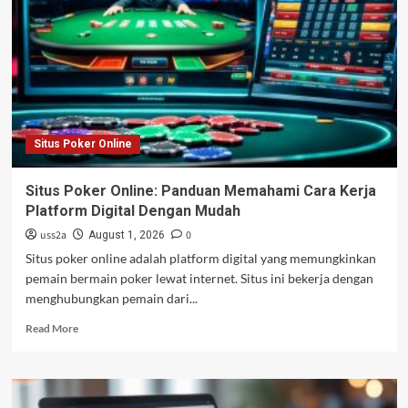
Memahami
Risiko
Dan
Pengelolaan
Aktivitas
Digital
dengan
Mudah
Situs Poker Online
dan
Aman
Situs Poker Online: Panduan Memahami Cara Kerja
Platform Digital Dengan Mudah
uss2a
0
August 1, 2026
Situs poker online adalah platform digital yang memungkinkan
pemain bermain poker lewat internet. Situs ini bekerja dengan
menghubungkan pemain dari...
Read
Read More
more
about
Situs
Poker