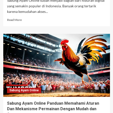
Sabung Ayam Online sudah menjadi bagian dari hiburan digital
yang semakin populer di Indonesia. Banyak orang tertarik
karena kemudahan akses...
Read
Read More
more
about
Sabung
Ayam
Online
Mengenal
Sejarah
Dan
Perkembangan
Platform
Digital
dengan
Cara
Seru
Sabung Ayam Online
dan
Mudah
Sabung Ayam Online Panduan Memahami Aturan
Dan Mekanisme Permainan Dengan Mudah dan