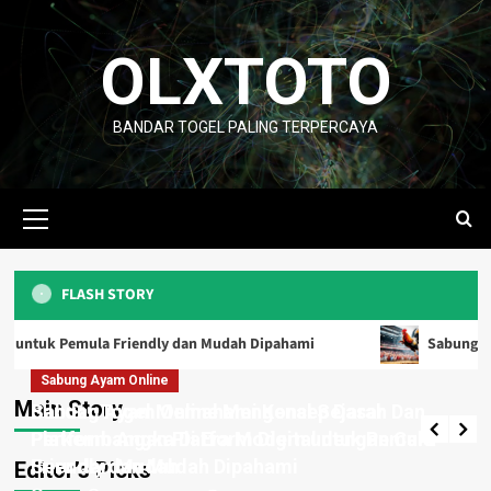
Skip
to
OLXTOTO
content
BANDAR TOGEL PALING TERPERCAYA
Primary
Menu
FLASH STORY
Bandar Togel
Bandar Togel Memahami Konsep Dasar
dan Mudah Dipahami
Sabung Ayam Online Mengenal Sejar
Platform Angka Di Era Modern untuk Pemula
Sabung Ayam Online
Bandar Togel
Sabung Ayam Online
Friendly dan Mudah Dipahami
Sabung Ayam Online Informasi Lengkap
Main Story
Bandar Togel Memahami Konsep Dasar
Sabung Ayam Online Mengenal Sejarah Dan
uss2a
0
August 9, 2026
Tentang Fitur Dan Teknologi Digital Untuk
Platform Angka Di Era Modern untuk Pemula
Perkembangan Platform Digital dengan Cara
Pengalaman Seru
4
Friendly dan Mudah Dipahami
Seru dan Mudah
Editor’s Picks