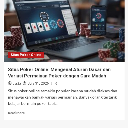
Online:
Panduan
Memahami
Cara
Kerja
Platform
Digital
Dengan
Mudah
Situs Poker Online
Situs Poker Online: Mengenal Aturan Dasar dan
Variasi Permainan Poker dengan Cara Mudah
uss2a
0
July 31, 2026
Situs poker online semakin populer karena mudah diakses dan
menawarkan banyak variasi permainan. Banyak orang tertarik
belajar bermain poker tapi...
Read
Read More
more
about