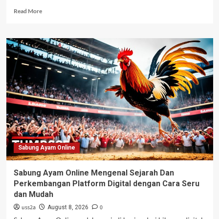
Read
Read More
more
about
Bandar
Togel
Memahami
Konsep
Dasar
Platform
Angka
Di
Era
Modern
untuk
Pemula
Sabung Ayam Online
Friendly
dan
Mudah
Sabung Ayam Online Mengenal Sejarah Dan
Dipahami
Perkembangan Platform Digital dengan Cara Seru
dan Mudah
uss2a
0
August 8, 2026