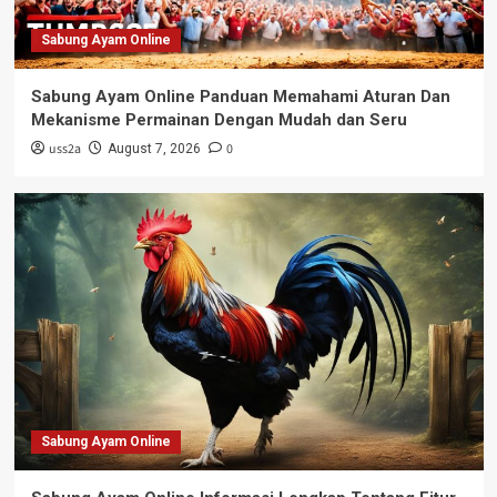
Sabung Ayam Online
Sabung Ayam Online Panduan Memahami Aturan Dan
Mekanisme Permainan Dengan Mudah dan Seru
uss2a
0
August 7, 2026
Sabung Ayam Online