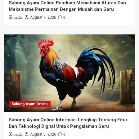
Sabung Ayam Online Panduan Memahami Aturan Dan
Mekanisme Permainan Dengan Mudah dan Seru
uss2a
0
August 7, 2026
Sabung Ayam Online
Sabung Ayam Online Informasi Lengkap Tentang Fitur
Dan Teknologi Digital Untuk Pengalaman Seru
uss2a
0
August 6, 2026