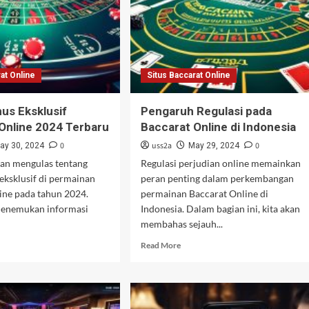
at Online
Situs Baccarat Online
us Eksklusif
Pengaruh Regulasi pada
Online 2024 Terbaru
Baccarat Online di Indonesia
0
uss2a
0
ay 30, 2024
May 29, 2024
akan mengulas tentang
Regulasi perjudian online memainkan
eksklusif di permainan
peran penting dalam perkembangan
ine pada tahun 2024.
permainan Baccarat Online di
menemukan informasi
Indonesia. Dalam bagian ini, kita akan
membahas sejauh...
d
Read
Read More
e
more
ut
about
nd
Pengaruh
us
Regulasi