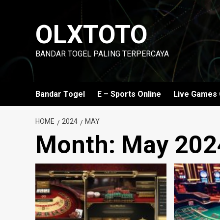
Skip
to
OLXTOTO
content
BANDAR TOGEL PALING TERPERCAYA
Bandar Togel
E – Sports Online
Live Games 
HOME
2024
MAY
Month:
May 202