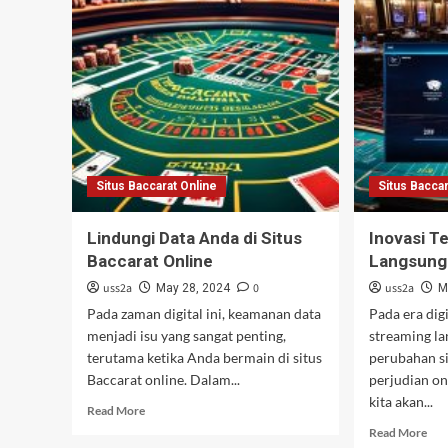
Interface
Eksk
Situs
Bac
Baccarat
Onl
Online
202
Ter
Situs Baccarat Online
Situs Baccar
Lindungi Data Anda di Situs
Inovasi T
Baccarat Online
Langsung 
uss2a
0
uss2a
May 28, 2024
M
Pada zaman digital ini, keamanan data
Pada era digi
menjadi isu yang sangat penting,
streaming l
terutama ketika Anda bermain di situs
perubahan si
Baccarat online. Dalam...
perjudian onl
kita akan...
Read
Read More
more
Rea
Read More
about