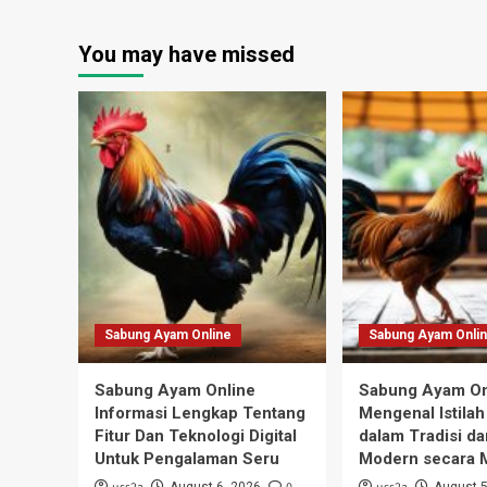
You may have missed
Sabung Ayam Online
Sabung Ayam Onli
Sabung Ayam Online
Sabung Ayam On
Informasi Lengkap Tentang
Mengenal Istilah
Fitur Dan Teknologi Digital
dalam Tradisi da
Untuk Pengalaman Seru
Modern secara 