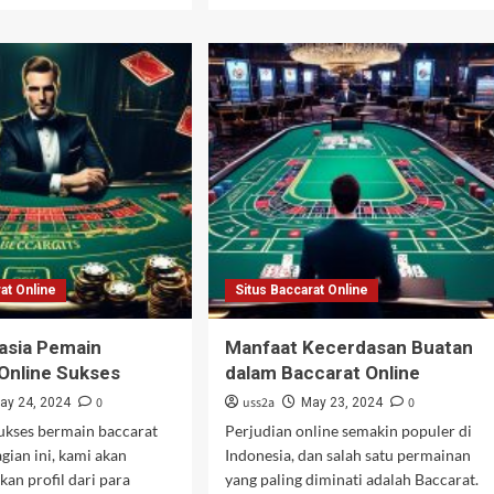
e
more
ut
about
vasi
Efek
nologi
Psikologis
eaming
Bermain
gsung
Baccarat
carat
Online
ine
di
Indonesia
at Online
Situs Baccarat Online
hasia Pemain
Manfaat Kecerdasan Buatan
Online Sukses
dalam Baccarat Online
0
uss2a
0
ay 24, 2024
May 23, 2024
ukses bermain baccarat
Perjudian online semakin populer di
agian ini, kami akan
Indonesia, dan salah satu permainan
an profil dari para
yang paling diminati adalah Baccarat.