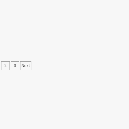
osts
2
3
Next
gination