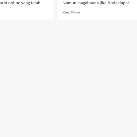
rat online yang telah...
Namun, bagaimana jika Anda dapat...
d
Read
Read More
e
more
ut
about
il
Manfaat
asia
Kecerdasan
ain
Buatan
carat
dalam
ine
Baccarat
ses
Online