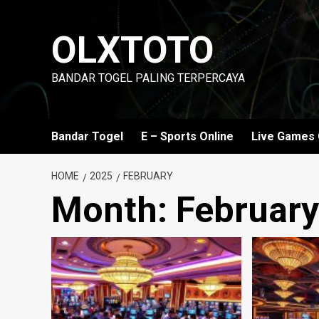
Skip
to
OLXTOTO
content
BANDAR TOGEL PALING TERPERCAYA
Bandar Togel
E – Sports Online
Live Games 
HOME
2025
FEBRUARY
Month:
Februar