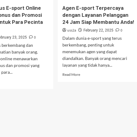
tus E-sport Online
Agen E-sport Terpercaya
onus dan Promosi
dengan Layanan Pelanggan
ntuk Para Pecinta
24 Jam Siap Membantu Anda!
uss2a
0
February 22, 2025
0
ebruary 23, 2025
Dalam dunia e-sport yang terus
berkembang, penting untuk
us berkembang dan
menemukan agen yang dapat
hatian banyak orang.
diandalkan. Banyak orang mencari
s online menawarkan
layanan yang tidak hanya...
nus dan promosi yang
para...
Read
Read More
more
d
about
e
Agen
ut
E-
tar
sport
s
Terpercaya
dengan
rt
Layanan
ine
Pelanggan
gan
24
us