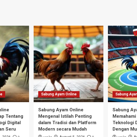
ne
Sabung Ayam Online
Sabung Aya
line
Sabung Ayam Online
Sabung Ay
ap Tentang
Mengenal Istilah Penting
Memahami
gi Digital
dalam Tradisi dan Platform
Teknologi D
an Seru
Modern secara Mudah
Dengan Mu