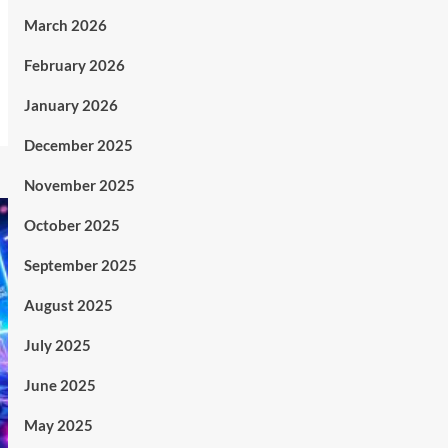
March 2026
February 2026
January 2026
December 2025
November 2025
October 2025
September 2025
August 2025
July 2025
June 2025
May 2025