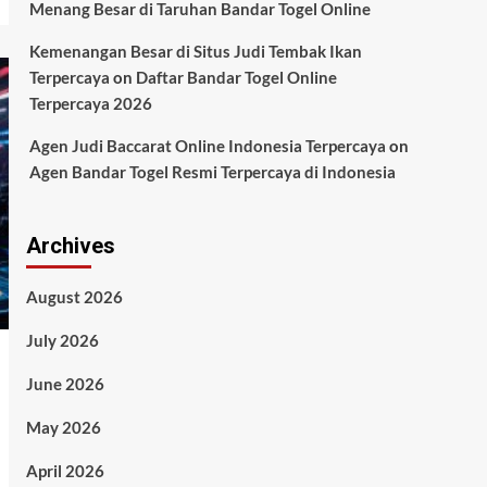
Menang Besar di Taruhan Bandar Togel Online
Kemenangan Besar di Situs Judi Tembak Ikan
Terpercaya
on
Daftar Bandar Togel Online
Terpercaya 2026
Agen Judi Baccarat Online Indonesia Terpercaya
on
Agen Bandar Togel Resmi Terpercaya di Indonesia
Archives
August 2026
July 2026
June 2026
May 2026
April 2026