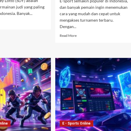
y Lotto (SDY) adalah
E-sport semakin populer di Indonesia,
ermainan judi yang paling
dan banyak pemain ingin menemukan
ndonesia. Banyak...
cara yang mudah dan cepat untuk
mengakses turnamen terbaru.
d
Dengan...
e
ut
Read
Read More
to
more
ney
about
to
Link
E-
isis
sport
rna
Online
Terbaru
a
dengan
geluaran
Akses
ini
Mudah
dan
Cepat
untuk
Penggemar
Gaming
nline
E - Sports Online