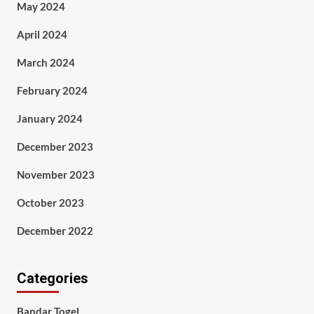
May 2024
April 2024
March 2024
February 2024
January 2024
December 2023
November 2023
October 2023
December 2022
Categories
Bandar Togel