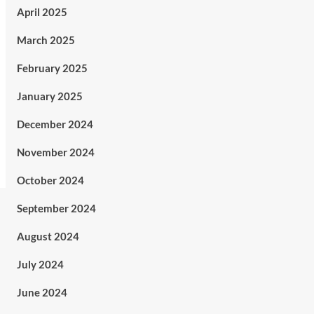
April 2025
March 2025
February 2025
January 2025
December 2024
November 2024
October 2024
September 2024
August 2024
July 2024
June 2024