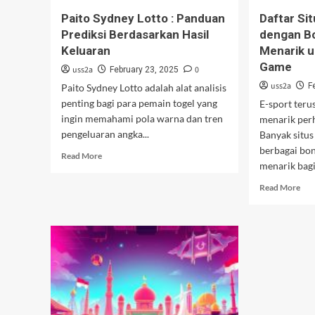
Paito Sydney Lotto : Panduan
Daftar Si
Prediksi Berdasarkan Hasil
dengan B
Keluaran
Menarik u
Game
uss2a
0
February 23, 2025
uss2a
F
Paito Sydney Lotto adalah alat analisis
penting bagi para pemain togel yang
E-sport ter
ingin memahami pola warna dan tren
menarik per
pengeluaran angka...
Banyak situ
berbagai bo
Read
Read More
menarik bagi 
more
about
Rea
Read More
Paito
mor
Sydney
abo
Lotto
Daf
:
Situ
Panduan
E-
Prediksi
spo
Berdasarkan
Onl
Hasil
den
Keluaran
Bon