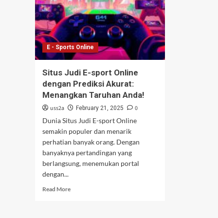
dan
Pro
Men
unt
Par
E - Sports Online
Pec
Ga
Situs Judi E-sport Online
dengan Prediksi Akurat:
Menangkan Taruhan Anda!
uss2a
0
February 21, 2025
Dunia Situs Judi E-sport Online
semakin populer dan menarik
perhatian banyak orang. Dengan
banyaknya pertandingan yang
berlangsung, menemukan portal
dengan...
Read
Read More
more
about
Situs