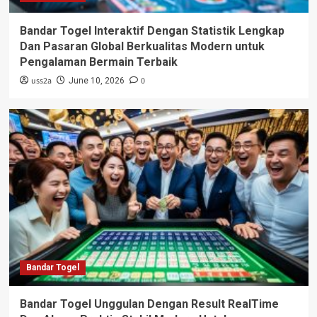
Bandar Togel Interaktif Dengan Statistik Lengkap
Dan Pasaran Global Berkualitas Modern untuk
Pengalaman Bermain Terbaik
uss2a
0
June 10, 2026
Bandar Togel
Bandar Togel Unggulan Dengan Result RealTime