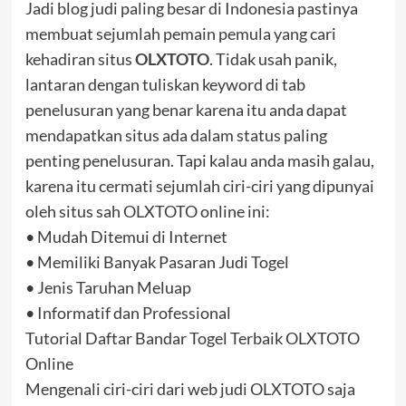
Jadi blog judi paling besar di Indonesia pastinya
membuat sejumlah pemain pemula yang cari
kehadiran situs
OLXTOTO
. Tidak usah panik,
lantaran dengan tuliskan keyword di tab
penelusuran yang benar karena itu anda dapat
mendapatkan situs ada dalam status paling
penting penelusuran. Tapi kalau anda masih galau,
karena itu cermati sejumlah ciri-ciri yang dipunyai
oleh situs sah OLXTOTO online ini:
• Mudah Ditemui di Internet
• Memiliki Banyak Pasaran Judi Togel
• Jenis Taruhan Meluap
• Informatif dan Professional
Tutorial Daftar Bandar Togel Terbaik OLXTOTO
Online
Mengenali ciri-ciri dari web judi OLXTOTO saja