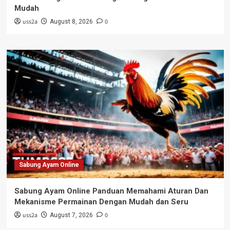
Mudah
uss2a
0
August 8, 2026
Sabung Ayam Online
Sabung Ayam Online Panduan Memahami Aturan Dan
Mekanisme Permainan Dengan Mudah dan Seru
uss2a
0
August 7, 2026