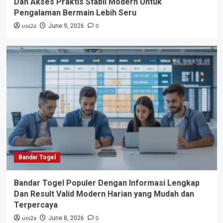
Dan Akses Praktis Stabil Modern Untuk
Pengalaman Bermain Lebih Seru
uss2a
0
June 9, 2026
Bandar Togel
Bandar Togel Populer Dengan Informasi Lengkap
Dan Result Valid Modern Harian yang Mudah dan
Terpercaya
uss2a
0
June 8, 2026