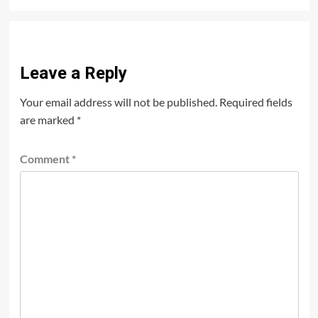
Leave a Reply
Your email address will not be published.
Required fields
are marked
*
Comment
*