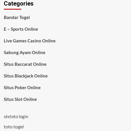
Categories
Bandar Togel
E – Sports Online
Live Games Casino Online
Sabung Ayam Online
Situs Baccarat Online
Situs Blackjack Online
Situs Poker Online
Situs Slot Online
olxtoto login
toto togel