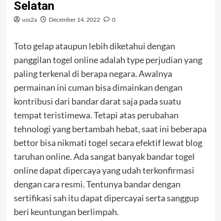
Selatan
uss2a
December 14, 2022
0
Toto gelap ataupun lebih diketahui dengan
panggilan togel online adalah type perjudian yang
paling terkenal di berapa negara. Awalnya
permainan ini cuman bisa dimainkan dengan
kontribusi dari bandar darat saja pada suatu
tempat teristimewa. Tetapi atas perubahan
tehnologi yang bertambah hebat, saat ini beberapa
bettor bisa nikmati togel secara efektif lewat blog
taruhan online. Ada sangat banyak bandar togel
online dapat dipercaya yang udah terkonfirmasi
dengan cara resmi. Tentunya bandar dengan
sertifikasi sah itu dapat dipercayai serta sanggup
beri keuntungan berlimpah.