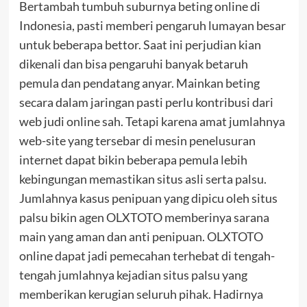
Bertambah tumbuh suburnya beting online di
Indonesia, pasti memberi pengaruh lumayan besar
untuk beberapa bettor. Saat ini perjudian kian
dikenali dan bisa pengaruhi banyak betaruh
pemula dan pendatang anyar. Mainkan beting
secara dalam jaringan pasti perlu kontribusi dari
web judi online sah. Tetapi karena amat jumlahnya
web-site yang tersebar di mesin penelusuran
internet dapat bikin beberapa pemula lebih
kebingungan memastikan situs asli serta palsu.
Jumlahnya kasus penipuan yang dipicu oleh situs
palsu bikin agen OLXTOTO memberinya sarana
main yang aman dan anti penipuan. OLXTOTO
online dapat jadi pemecahan terhebat di tengah-
tengah jumlahnya kejadian situs palsu yang
memberikan kerugian seluruh pihak. Hadirnya