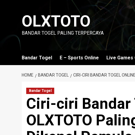
Skip
to
OLXTOTO
content
BANDAR TOGEL PALING TERPERCAYA
Bandar Togel
E – Sports Online
Live Games 
HOME
BANDAR TOGEL
CIRI-CIRI BANDAR TOGEL ONLI
Bandar Togel
Ciri-ciri Bandar
OLXTOTO Paling