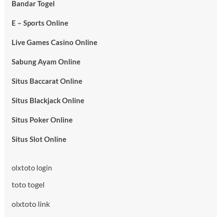
Bandar Togel
E – Sports Online
Live Games Casino Online
Sabung Ayam Online
Situs Baccarat Online
Situs Blackjack Online
Situs Poker Online
Situs Slot Online
olxtoto login
toto togel
olxtoto link