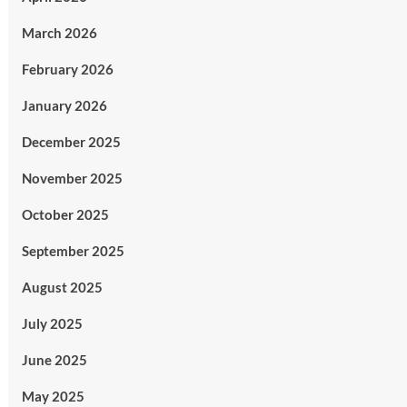
March 2026
February 2026
January 2026
December 2025
November 2025
October 2025
September 2025
August 2025
July 2025
June 2025
May 2025