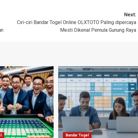
Next:
Ciri-ciri Bandar Togel Online OLXTOTO Paling dipercaya
an
Mesti Dikenal Pemula Gunung Raya
l
Bandar Togel