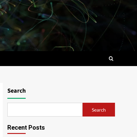
Search
Search
Recent Posts