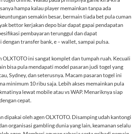
i rasanya hampa kalau player memainkan tanpa ada
keuntungan semakin besar, bermain tiada bet pula cuman
yak bettor kerjakan depo biar dapat gapai pendapatan
esifikasi pembayaran terunggul dan dapat
engan transfer bank, e – wallet, sampai pulsa.
sah OLXTOTO ini sangat komplet dan tumpah ruah. Kecuali
in bisa pula mendapati model pasaran judi togel yang
cau, Sydney, dan seterusnya. Macam pasaran togel ini
a minimum 10 ribu saja. Lebih akses memainkan pula
nikmatinya lewat mobile atau vs WAP. Menariknya siap
 dengan cepat.
n dipakai oleh agen OLXTOTO. Disamping udah kantongi
dan organisasi gambling dunia yang lain, keamanan selalu
oleh agen. Memberi agunan rahasia serta pribadi pemain