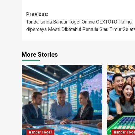
Post
Previous:
Tanda-tanda Bandar Togel Online OLXTOTO Paling
navigation
dipercaya Mesti Diketahui Pemula Siau Timur Selat
More Stories
Bandar Togel
Bandar Toge