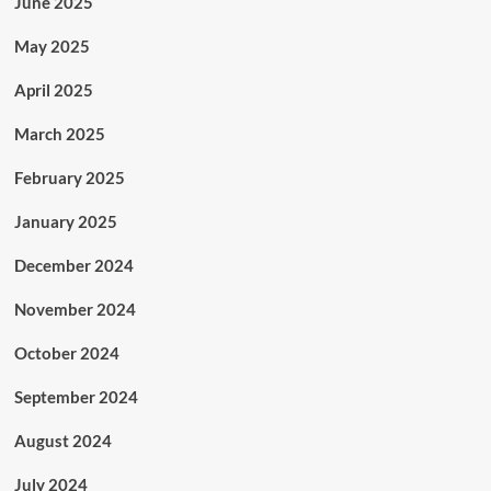
June 2025
May 2025
April 2025
March 2025
February 2025
January 2025
December 2024
November 2024
October 2024
September 2024
August 2024
July 2024