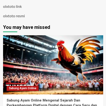
olxtoto link
olxtoto resmi
You may have missed
Sabung Ayam Online
Sabung Ayam Online Mengenal Sejarah Dan
Perkembangan Platform Digital dengan Cara Seru dan