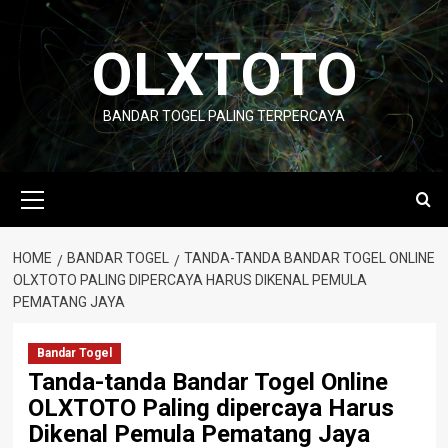
Skip
to
OLXTOTO
content
BANDAR TOGEL PALING TERPERCAYA
Primary
Menu
HOME
BANDAR TOGEL
TANDA-TANDA BANDAR TOGEL ONLINE
OLXTOTO PALING DIPERCAYA HARUS DIKENAL PEMULA
PEMATANG JAYA
Bandar Togel
Tanda-tanda Bandar Togel Online
OLXTOTO Paling dipercaya Harus
Dikenal Pemula Pematang Jaya