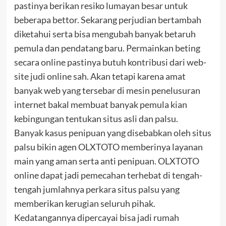
pastinya berikan resiko lumayan besar untuk
beberapa bettor. Sekarang perjudian bertambah
diketahui serta bisa mengubah banyak betaruh
pemula dan pendatang baru. Permainkan beting
secara online pastinya butuh kontribusi dari web-
site judi online sah. Akan tetapi karena amat
banyak web yang tersebar di mesin penelusuran
internet bakal membuat banyak pemula kian
kebingungan tentukan situs asli dan palsu.
Banyak kasus penipuan yang disebabkan oleh situs
palsu bikin agen OLXTOTO memberinya layanan
main yang aman serta anti penipuan. OLXTOTO
online dapat jadi pemecahan terhebat di tengah-
tengah jumlahnya perkara situs palsu yang
memberikan kerugian seluruh pihak.
Kedatangannya dipercayai bisa jadi rumah