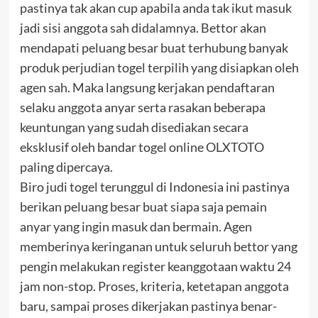
pastinya tak akan cup apabila anda tak ikut masuk
jadi sisi anggota sah didalamnya. Bettor akan
mendapati peluang besar buat terhubung banyak
produk perjudian togel terpilih yang disiapkan oleh
agen sah. Maka langsung kerjakan pendaftaran
selaku anggota anyar serta rasakan beberapa
keuntungan yang sudah disediakan secara
eksklusif oleh bandar togel online OLXTOTO
paling dipercaya.
Biro judi togel terunggul di Indonesia ini pastinya
berikan peluang besar buat siapa saja pemain
anyar yang ingin masuk dan bermain. Agen
memberinya keringanan untuk seluruh bettor yang
pengin melakukan register keanggotaan waktu 24
jam non-stop. Proses, kriteria, ketetapan anggota
baru, sampai proses dikerjakan pastinya benar-