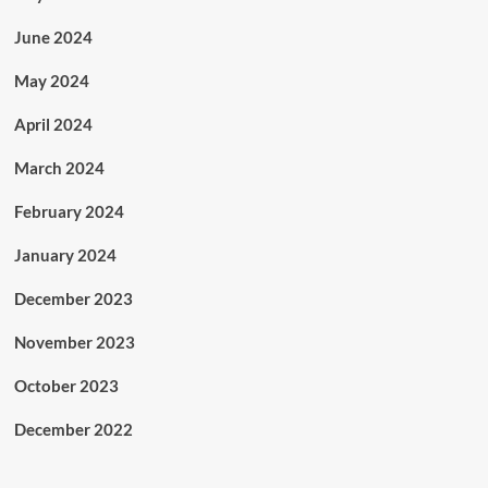
June 2024
May 2024
April 2024
March 2024
February 2024
January 2024
December 2023
November 2023
October 2023
December 2022