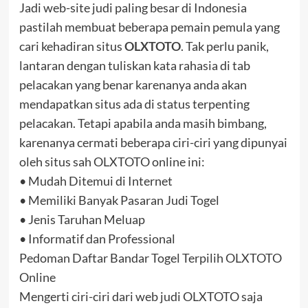
Jadi web-site judi paling besar di Indonesia
pastilah membuat beberapa pemain pemula yang
cari kehadiran situs
OLXTOTO
. Tak perlu panik,
lantaran dengan tuliskan kata rahasia di tab
pelacakan yang benar karenanya anda akan
mendapatkan situs ada di status terpenting
pelacakan. Tetapi apabila anda masih bimbang,
karenanya cermati beberapa ciri-ciri yang dipunyai
oleh situs sah OLXTOTO online ini:
• Mudah Ditemui di Internet
• Memiliki Banyak Pasaran Judi Togel
• Jenis Taruhan Meluap
• Informatif dan Professional
Pedoman Daftar Bandar Togel Terpilih OLXTOTO
Online
Mengerti ciri-ciri dari web judi OLXTOTO saja