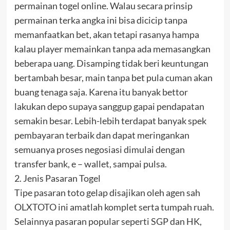
permainan togel online. Walau secara prinsip
permainan terka angka ini bisa dicicip tanpa
memanfaatkan bet, akan tetapi rasanya hampa
kalau player memainkan tanpa ada memasangkan
beberapa uang. Disamping tidak beri keuntungan
bertambah besar, main tanpa bet pula cuman akan
buang tenaga saja. Karena itu banyak bettor
lakukan depo supaya sanggup gapai pendapatan
semakin besar. Lebih-lebih terdapat banyak spek
pembayaran terbaik dan dapat meringankan
semuanya proses negosiasi dimulai dengan
transfer bank, e – wallet, sampai pulsa.
2. Jenis Pasaran Togel
Tipe pasaran toto gelap disajikan oleh agen sah
OLXTOTO ini amatlah komplet serta tumpah ruah.
Selainnya pasaran popular seperti SGP dan HK,