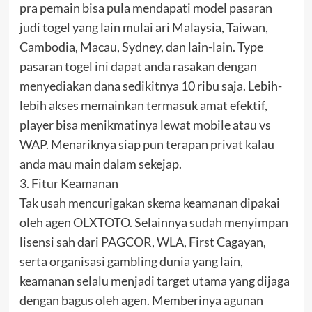
pra pemain bisa pula mendapati model pasaran
judi togel yang lain mulai ari Malaysia, Taiwan,
Cambodia, Macau, Sydney, dan lain-lain. Type
pasaran togel ini dapat anda rasakan dengan
menyediakan dana sedikitnya 10 ribu saja. Lebih-
lebih akses memainkan termasuk amat efektif,
player bisa menikmatinya lewat mobile atau vs
WAP. Menariknya siap pun terapan privat kalau
anda mau main dalam sekejap.
3. Fitur Keamanan
Tak usah mencurigakan skema keamanan dipakai
oleh agen OLXTOTO. Selainnya sudah menyimpan
lisensi sah dari PAGCOR, WLA, First Cagayan,
serta organisasi gambling dunia yang lain,
keamanan selalu menjadi target utama yang dijaga
dengan bagus oleh agen. Memberinya agunan