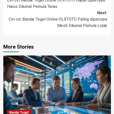
Ciri-ciri Bandar Togel Online OLXTOTO Dapat dipercaya
navigation
Harus Dikenal Pemula Teras
Next:
Ciri-ciri Bandar Togel Online OLXTOTO Paling dipercaya
Mesti Dikenal Pemula Lolak
More Stories
Bandar Togel