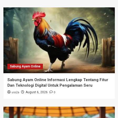
Sabung Ayam Online
Sabung Ayam Online Informasi Lengkap Tentang Fitur
Dan Teknologi Digital Untuk Pengalaman Seru
uss2a
0
August 6, 2026