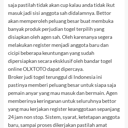
saja pastilah tidak akan cup kalau anda tidak ikut
masuk jadi sisi anggota sah didalamnya. Bettor
akan memperoleh peluang besar buat membuka
banyak produk perjudian togel terpilih yang
disiapkan oleh agen sah. Oleh karenanya segera
melakukan register menjadi anggota baru dan
cicipi beberapa keuntungan yang sudah
dipersiapkan secara eksklusif oleh bandar togel
online OLXTOTO dapat dipercaya.
Broker judi togel terunggul di Indonesia ini
pastinya memberi peluang besar untuk siapa saja
pemain anyar yang mau masuk dan bermain. Agen
memberinya keringanan untuk seluruhnya bettor
yang mau kerjakan register keanggotaan sepanjang
24 jam non stop. Sistem, syarat, ketetapan anggota
baru, sampai proses dikerjakan pastilah amat