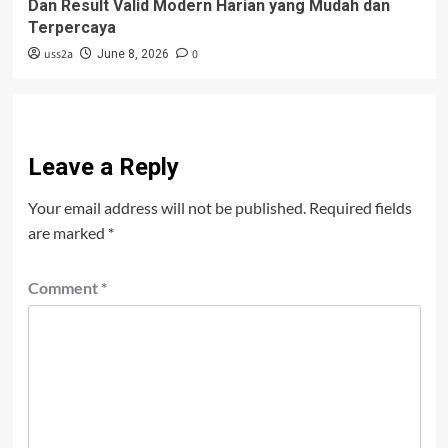
Dan Result Valid Modern Harian yang Mudah dan
Terpercaya
uss2a
0
June 8, 2026
Leave a Reply
Your email address will not be published.
Required fields
are marked
*
Comment
*