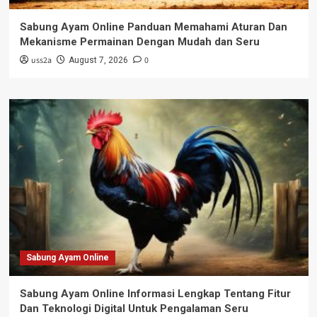
Sabung Ayam Online Panduan Memahami Aturan Dan
Mekanisme Permainan Dengan Mudah dan Seru
uss2a
0
August 7, 2026
Sabung Ayam Online
Sabung Ayam Online Informasi Lengkap Tentang Fitur
Dan Teknologi Digital Untuk Pengalaman Seru