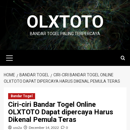
Skip
to
OLXTOTO
content
BANDAR TOGEL PALING TERPERCAYA
Primary
Menu
HOME
BANDAR TOGEL
CIRI-CIRI BANDAR TOGEL ONLINE
OLXTOTO DAPAT DIPERCAYA HARUS DIKENAL PEMULA TERAS
Bandar Togel
Ciri-ciri Bandar Togel Online
OLXTOTO Dapat dipercaya Harus
Dikenal Pemula Teras
uss2a
December 14, 2022
0