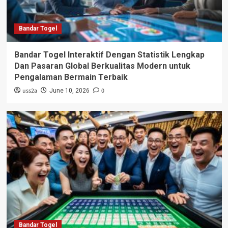
Bandar Togel
Bandar Togel Interaktif Dengan Statistik Lengkap
Dan Pasaran Global Berkualitas Modern untuk
Pengalaman Bermain Terbaik
uss2a
0
June 10, 2026
Bandar Togel