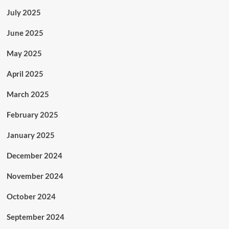
July 2025
June 2025
May 2025
April 2025
March 2025
February 2025
January 2025
December 2024
November 2024
October 2024
September 2024