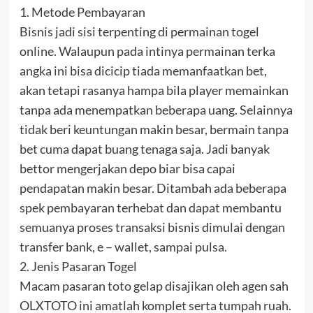
1. Metode Pembayaran
Bisnis jadi sisi terpenting di permainan togel
online. Walaupun pada intinya permainan terka
angka ini bisa dicicip tiada memanfaatkan bet,
akan tetapi rasanya hampa bila player memainkan
tanpa ada menempatkan beberapa uang. Selainnya
tidak beri keuntungan makin besar, bermain tanpa
bet cuma dapat buang tenaga saja. Jadi banyak
bettor mengerjakan depo biar bisa capai
pendapatan makin besar. Ditambah ada beberapa
spek pembayaran terhebat dan dapat membantu
semuanya proses transaksi bisnis dimulai dengan
transfer bank, e – wallet, sampai pulsa.
2. Jenis Pasaran Togel
Macam pasaran toto gelap disajikan oleh agen sah
OLXTOTO ini amatlah komplet serta tumpah ruah.