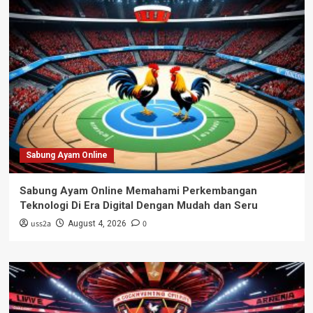
Sabung Ayam Online
Sabung Ayam Online Memahami Perkembangan
Teknologi Di Era Digital Dengan Mudah dan Seru
uss2a
0
August 4, 2026