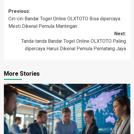
Post
Previous:
Ciri-ciri Bandar Togel Online OLXTOTO Bisa dipercaya
navigation
Mesti Dikenal Pemula Mantingan
Next:
Tanda-tanda Bandar Togel Online OLXTOTO Paling
dipercaya Harus Dikenal Pemula Pematang Jaya
More Stories