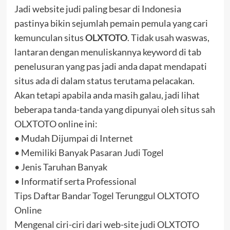
Jadi website judi paling besar di Indonesia
pastinya bikin sejumlah pemain pemula yang cari
kemunculan situs
OLXTOTO
. Tidak usah waswas,
lantaran dengan menuliskannya keyword di tab
penelusuran yang pas jadi anda dapat mendapati
situs ada di dalam status terutama pelacakan.
Akan tetapi apabila anda masih galau, jadi lihat
beberapa tanda-tanda yang dipunyai oleh situs sah
OLXTOTO online ini:
• Mudah Dijumpai di Internet
• Memiliki Banyak Pasaran Judi Togel
• Jenis Taruhan Banyak
• Informatif serta Professional
Tips Daftar Bandar Togel Terunggul OLXTOTO
Online
Mengenal ciri-ciri dari web-site judi OLXTOTO