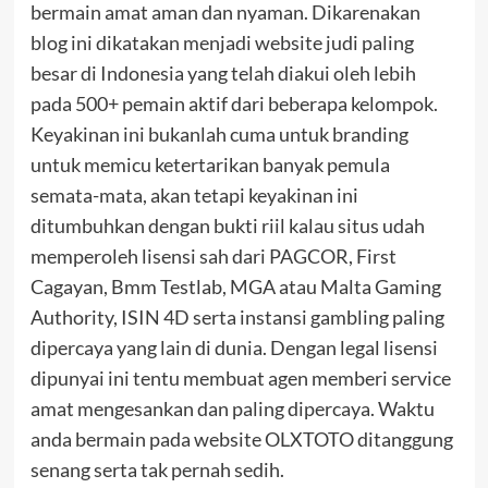
bermain amat aman dan nyaman. Dikarenakan
blog ini dikatakan menjadi website judi paling
besar di Indonesia yang telah diakui oleh lebih
pada 500+ pemain aktif dari beberapa kelompok.
Keyakinan ini bukanlah cuma untuk branding
untuk memicu ketertarikan banyak pemula
semata-mata, akan tetapi keyakinan ini
ditumbuhkan dengan bukti riil kalau situs udah
memperoleh lisensi sah dari PAGCOR, First
Cagayan, Bmm Testlab, MGA atau Malta Gaming
Authority, ISIN 4D serta instansi gambling paling
dipercaya yang lain di dunia. Dengan legal lisensi
dipunyai ini tentu membuat agen memberi service
amat mengesankan dan paling dipercaya. Waktu
anda bermain pada website OLXTOTO ditanggung
senang serta tak pernah sedih.