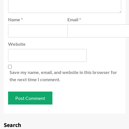
Name
*
Email
*
Website
Save my name, email, and website in this browser for
the next time I comment.
Search