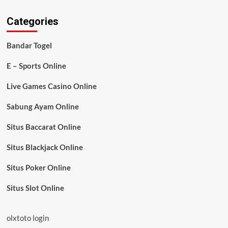
Categories
Bandar Togel
E – Sports Online
Live Games Casino Online
Sabung Ayam Online
Situs Baccarat Online
Situs Blackjack Online
Situs Poker Online
Situs Slot Online
olxtoto login