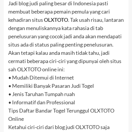
Jadi blog judi paling besar di Indonesia pasti
membuat beberapa pemain pemula yang cari
kehadiran situs
OLXTOTO
. Tak usah risau, lantaran
dengan menuliskannya kata rahasia di tab
penelusuran yang cocok jadi anda akan mendapati
situs ada di status paling penting penelusuran.
Akan tetapi kalau anda masih tidak tahu, jadi
cermati beberapa ciri-ciri yang dipunyai oleh situs
sah OLXTOTO online ini:
• Mudah Ditemui di Internet
• Memiliki Banyak Pasaran Judi Togel
• Jenis Taruhan Tumpah ruah
• Informatif dan Professional
Tips Daftar Bandar Togel Terunggul OLXTOTO
Online
Ketahui ciri-ciri dari blog judi OLXTOTO saja