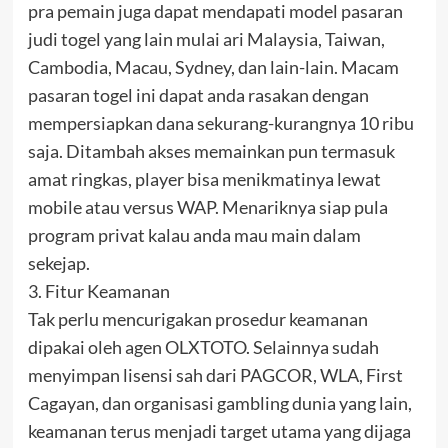
pra pemain juga dapat mendapati model pasaran
judi togel yang lain mulai ari Malaysia, Taiwan,
Cambodia, Macau, Sydney, dan lain-lain. Macam
pasaran togel ini dapat anda rasakan dengan
mempersiapkan dana sekurang-kurangnya 10 ribu
saja. Ditambah akses memainkan pun termasuk
amat ringkas, player bisa menikmatinya lewat
mobile atau versus WAP. Menariknya siap pula
program privat kalau anda mau main dalam
sekejap.
3. Fitur Keamanan
Tak perlu mencurigakan prosedur keamanan
dipakai oleh agen OLXTOTO. Selainnya sudah
menyimpan lisensi sah dari PAGCOR, WLA, First
Cagayan, dan organisasi gambling dunia yang lain,
keamanan terus menjadi target utama yang dijaga