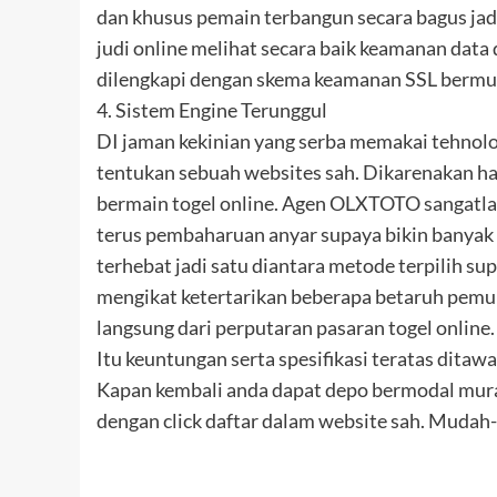
dan khusus pemain terbangun secara bagus jadi 
judi online melihat secara baik keamanan data
dilengkapi dengan skema keamanan SSL bermutu
4. Sistem Engine Terunggul
DI jaman kekinian yang serba memakai tehnologi
tentukan sebuah websites sah. Dikarenakan ha
bermain togel online. Agen OLXTOTO sangatla
terus pembaharuan anyar supaya bikin banyak 
terhebat jadi satu diantara metode terpilih sup
mengikat ketertarikan beberapa betaruh pemula
langsung dari perputaran pasaran togel online.
Itu keuntungan serta spesifikasi teratas ditaw
Kapan kembali anda dapat depo bermodal murah
dengan click daftar dalam website sah. Muda