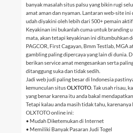
banyak masalah situs palsu yang bikin rugi se
amat aman dan nyaman. Lantaran web-site ini di
udah diyakini oleh lebih dari 500+ pemain akti
Keyakinan ini bukanlah cuma untuk branding 
mata, akan tetapi keyakinan ini ditumbuhkan den
PAGCOR, First Cagayan, Bmm Testlab, MGA ata
gambling paling dipercaya yang lain di dunia. D
berikan service amat mengesankan serta pali
ditanggung suka dan tidak sedih.
Jadi web judi paling besar di Indonesia past
kemunculan situs
OLXTOTO
. Tak usah risau, 
yang benar karena itu anda bakal mendapatkan 
Tetapi kalau anda masih tidak tahu, karenanya 
OLXTOTO online ini:
• Mudah Diketemukan di Internet
• Memiliki Banyak Pasaran Judi Togel