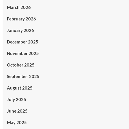
March 2026
February 2026
January 2026
December 2025
November 2025
October 2025
September 2025
August 2025
July 2025
June 2025
May 2025