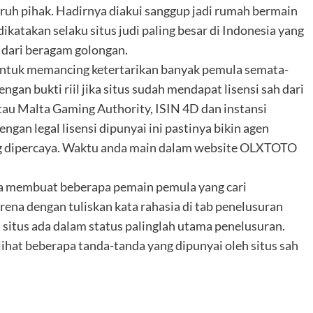
luruh pihak. Hadirnya diakui sanggup jadi rumah bermain
katakan selaku situs judi paling besar di Indonesia yang
f dari beragam golongan.
untuk memancing ketertarikan banyak pemula semata-
gan bukti riil jika situs sudah mendapat lisensi sah dari
u Malta Gaming Authority, ISIN 4D dan instansi
engan legal lisensi dipunyai ini pastinya bikin agen
ng dipercaya. Waktu anda main dalam website OLXTOTO
inya membuat beberapa pemain pemula yang cari
karena dengan tuliskan kata rahasia di tab penelusuran
situs ada dalam status palinglah utama penelusuran.
lihat beberapa tanda-tanda yang dipunyai oleh situs sah