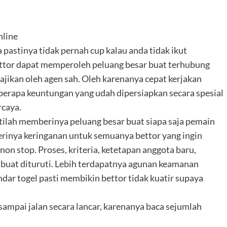
nline
a pastinya tidak pernah cup kalau anda tidak ikut
Bettor dapat memperoleh peluang besar buat terhubung
ajikan oleh agen sah. Oleh karenanya cepat kerjakan
eberapa keuntungan yang udah dipersiapkan secara spesial
rcaya.
astilah memberinya peluang besar buat siapa saja pemain
rinya keringanan untuk semuanya bettor yang ingin
on stop. Proses, kriteria, ketetapan anggota baru,
 buat dituruti. Lebih terdapatnya agunan keamanan
ndar togel pasti membikin bettor tidak kuatir supaya
ampai jalan secara lancar, karenanya baca sejumlah