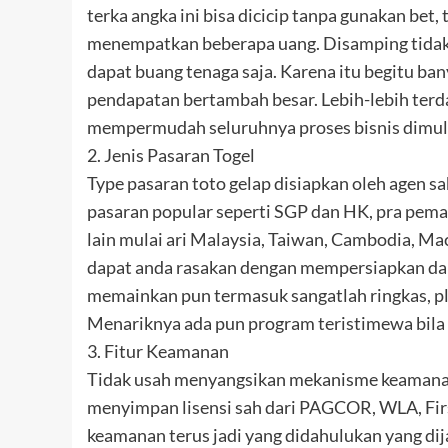
terka angka ini bisa dicicip tanpa gunakan bet
menempatkan beberapa uang. Disamping tidak 
dapat buang tenaga saja. Karena itu begitu ba
pendapatan bertambah besar. Lebih-lebih terd
mempermudah seluruhnya proses bisnis dimulai 
2. Jenis Pasaran Togel
Type pasaran toto gelap disiapkan oleh agen 
pasaran popular seperti SGP dan HK, pra pemai
lain mulai ari Malaysia, Taiwan, Cambodia, Ma
dapat anda rasakan dengan mempersiapkan dan
memainkan pun termasuk sangatlah ringkas, pl
Menariknya ada pun program teristimewa bila 
3. Fitur Keamanan
Tidak usah menyangsikan mekanisme keamanan
menyimpan lisensi sah dari PAGCOR, WLA, First
keamanan terus jadi yang didahulukan yang di