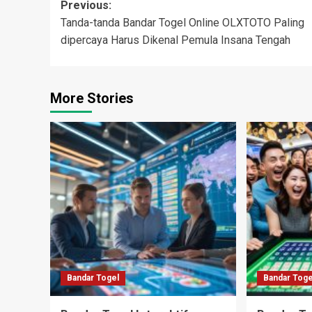
Post
Previous:
Tanda-tanda Bandar Togel Online OLXTOTO Paling
navigation
dipercaya Harus Dikenal Pemula Insana Tengah
More Stories
Bandar Togel
Bandar Toge