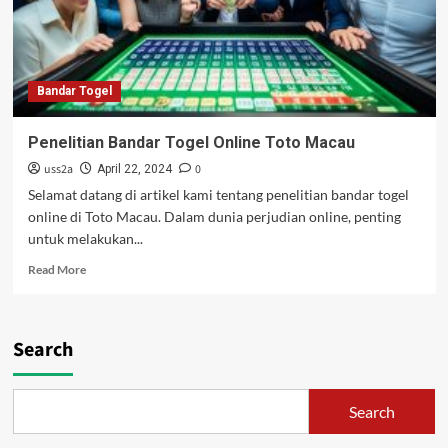
Bandar Togel
Penelitian Bandar Togel Online Toto Macau
uss2a
0
April 22, 2024
Selamat datang di artikel kami tentang penelitian bandar togel
online di Toto Macau. Dalam dunia perjudian online, penting
untuk melakukan...
Read
Read More
more
about
Penelitian
Search
Bandar
Togel
Online
Toto
Search
Macau