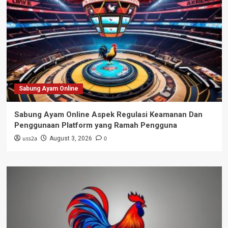
Sabung Ayam Online
Sabung Ayam Online Aspek Regulasi Keamanan Dan
Penggunaan Platform yang Ramah Pengguna
uss2a
0
August 3, 2026