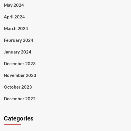
May 2024
April 2024
March 2024
February 2024
January 2024
December 2023
November 2023
October 2023
December 2022
Categories