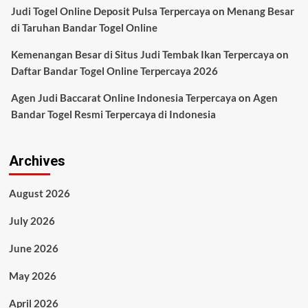
Judi Togel Online Deposit Pulsa Terpercaya
on
Menang Besar
di Taruhan Bandar Togel Online
Kemenangan Besar di Situs Judi Tembak Ikan Terpercaya
on
Daftar Bandar Togel Online Terpercaya 2026
Agen Judi Baccarat Online Indonesia Terpercaya
on
Agen
Bandar Togel Resmi Terpercaya di Indonesia
Archives
August 2026
July 2026
June 2026
May 2026
April 2026