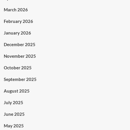
March 2026
February 2026
January 2026
December 2025
November 2025
October 2025
September 2025
August 2025
July 2025
June 2025
May 2025