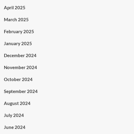
April 2025
March 2025
February 2025
January 2025
December 2024
November 2024
October 2024
September 2024
August 2024
July 2024
June 2024