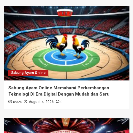
Sabung Ayam Online
Sabung Ayam Online Memahami Perkembangan
Teknologi Di Era Digital Dengan Mudah dan Seru
uss2a
0
August 4, 2026