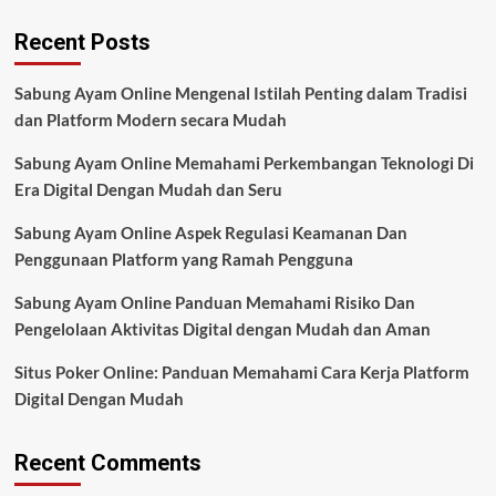
Recent Posts
Sabung Ayam Online Mengenal Istilah Penting dalam Tradisi
dan Platform Modern secara Mudah
Sabung Ayam Online Memahami Perkembangan Teknologi Di
Era Digital Dengan Mudah dan Seru
Sabung Ayam Online Aspek Regulasi Keamanan Dan
Penggunaan Platform yang Ramah Pengguna
Sabung Ayam Online Panduan Memahami Risiko Dan
Pengelolaan Aktivitas Digital dengan Mudah dan Aman
Situs Poker Online: Panduan Memahami Cara Kerja Platform
Digital Dengan Mudah
Recent Comments