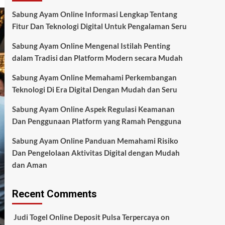
Sabung Ayam Online Informasi Lengkap Tentang
Fitur Dan Teknologi Digital Untuk Pengalaman Seru
Sabung Ayam Online Mengenal Istilah Penting
dalam Tradisi dan Platform Modern secara Mudah
Sabung Ayam Online Memahami Perkembangan
Teknologi Di Era Digital Dengan Mudah dan Seru
Sabung Ayam Online Aspek Regulasi Keamanan
Dan Penggunaan Platform yang Ramah Pengguna
Sabung Ayam Online Panduan Memahami Risiko
Dan Pengelolaan Aktivitas Digital dengan Mudah
dan Aman
Recent Comments
Judi Togel Online Deposit Pulsa Terpercaya
on