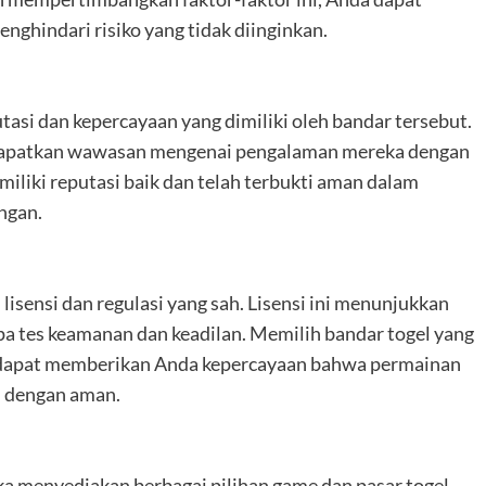
ghindari risiko yang tidak diinginkan.
utasi dan kepercayaan yang dimiliki oleh bandar tersebut.
ndapatkan wawasan mengenai pengalaman mereka dengan
miliki reputasi baik dan telah terbukti aman dalam
ngan.
lisensi dan regulasi yang sah. Lisensi ini menunjukkan
a tes keamanan dan keadilan. Memilih bandar togel yang
ga dapat memberikan Anda kepercayaan bahwa permainan
n dengan aman.
a menyediakan berbagai pilihan game dan pasar togel