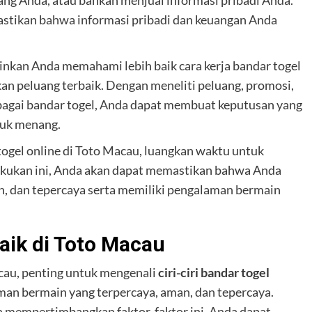
ng Anda, atau bahkan menjual informasi pribadi Anda.
astikan bahwa informasi pribadi dan keuangan Anda
inkan Anda memahami lebih baik cara kerja bandar togel
 peluang terbaik. Dengan meneliti peluang, promosi,
bagai bandar togel, Anda dapat membuat keputusan yang
tuk menang.
ogel online di Toto Macau, luangkan waktu untuk
kukan ini, Anda akan dapat memastikan bahwa Anda
n, dan tepercaya serta memiliki pengalaman bermain
baik di Toto Macau
cau, penting untuk mengenali
ciri-ciri bandar togel
n bermain yang terpercaya, aman, dan tepercaya.
 mempertimbangkan faktor-faktor ini, Anda dapat