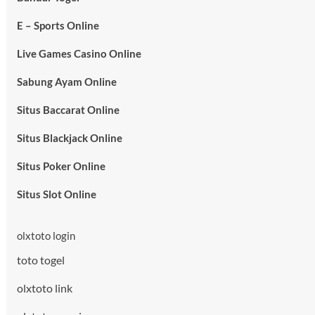
E – Sports Online
Live Games Casino Online
Sabung Ayam Online
Situs Baccarat Online
Situs Blackjack Online
Situs Poker Online
Situs Slot Online
olxtoto login
toto togel
olxtoto link