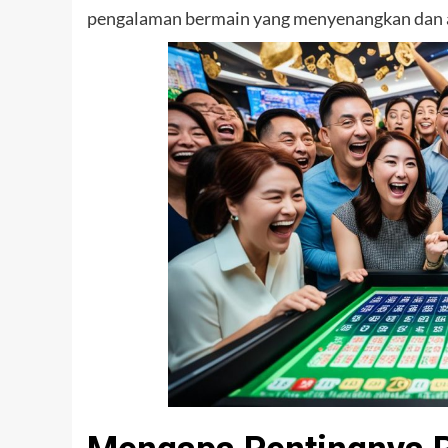
pengalaman bermain yang menyenangkan dan 