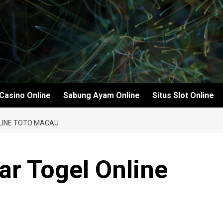
Casino Online
Sabung Ayam Online
Situs Slot Online
LINE TOTO MACAU
ar Togel Online