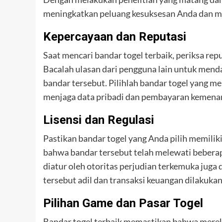
meningkatkan peluang kesuksesan Anda dan men
Kepercayaan dan Reputasi
Saat mencari bandar togel terbaik, periksa rep
Bacalah ulasan dari pengguna lain untuk me
bandar tersebut. Pilihlah bandar togel yang me
menjaga data pribadi dan pembayaran kemena
Lisensi dan Regulasi
Pastikan bandar togel yang Anda pilih memiliki 
bahwa bandar tersebut telah melewati beberap
diatur oleh otoritas perjudian terkemuka ju
tersebut adil dan transaksi keuangan dilakuka
Pilihan Game dan Pasar Togel
Bandar togel terbaik memastikan bahwa merek