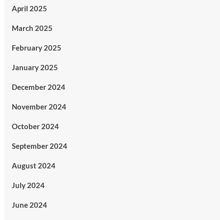
April 2025
March 2025
February 2025
January 2025
December 2024
November 2024
October 2024
September 2024
August 2024
July 2024
June 2024