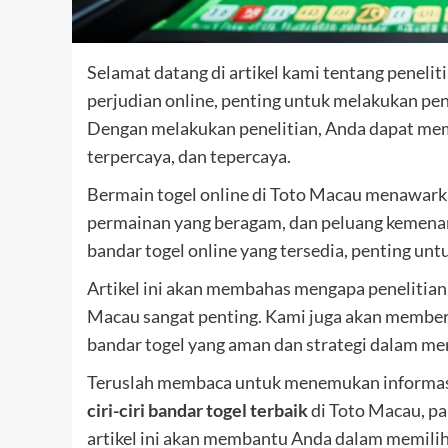
Selamat datang di artikel kami tentang penelit
perjudian online, penting untuk melakukan pen
Dengan melakukan penelitian, Anda dapat mem
terpercaya, dan tepercaya.
Bermain togel online di Toto Macau menawarka
permainan yang beragam, dan peluang kemena
bandar togel online yang tersedia, penting unt
Artikel ini akan membahas mengapa penelitian
Macau sangat penting. Kami juga akan member
bandar togel yang aman dan strategi dalam mem
Teruslah membaca untuk menemukan informasi 
ciri-ciri bandar togel terbaik
di Toto Macau, pa
artikel ini akan membantu Anda dalam memilih