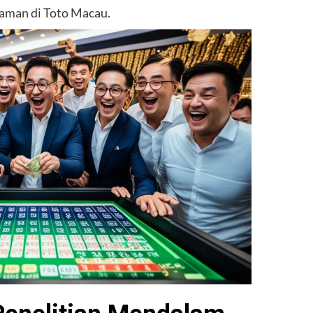
aman di Toto Macau.