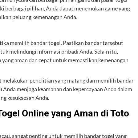
iki berbagai pilihan, Anda dapat menemukan game yang
alkan peluang kemenangan Anda.
tika memilih bandar togel. Pastikan bandar tersebut
k melindungi informasi pribadi Anda. Selain itu,
an yang aman dan cepat untuk memastikan kemenangan
at melakukan penelitian yang matang dan memilih bandar
ntu Anda menjaga keamanan dan kepercayaan Anda dalam
ang kesuksesan Anda.
ogel Online yang Aman di Toto
Macau, sangat penting untuk memilih bandar togel yang