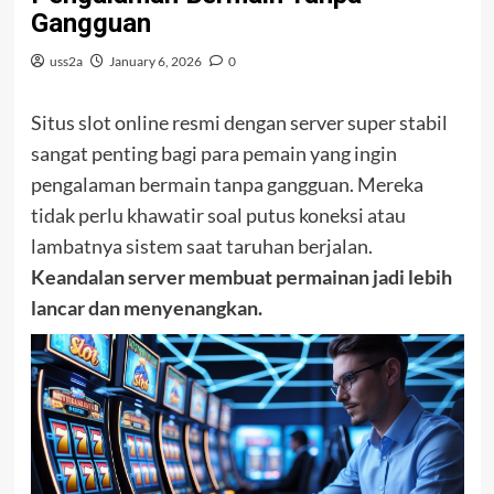
Gangguan
uss2a
January 6, 2026
0
Situs slot online resmi dengan server super stabil
sangat penting bagi para pemain yang ingin
pengalaman bermain tanpa gangguan. Mereka
tidak perlu khawatir soal putus koneksi atau
lambatnya sistem saat taruhan berjalan.
Keandalan server membuat permainan jadi lebih
lancar dan menyenangkan.