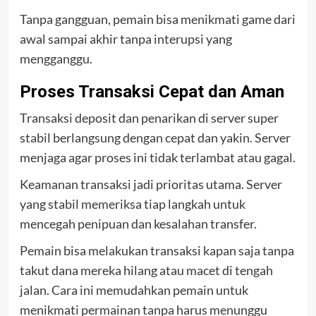
Tanpa gangguan, pemain bisa menikmati game dari
awal sampai akhir tanpa interupsi yang
mengganggu.
Proses Transaksi Cepat dan Aman
Transaksi deposit dan penarikan di server super
stabil berlangsung dengan cepat dan yakin. Server
menjaga agar proses ini tidak terlambat atau gagal.
Keamanan transaksi jadi prioritas utama. Server
yang stabil memeriksa tiap langkah untuk
mencegah penipuan dan kesalahan transfer.
Pemain bisa melakukan transaksi kapan saja tanpa
takut dana mereka hilang atau macet di tengah
jalan. Cara ini memudahkan pemain untuk
menikmati permainan tanpa harus menunggu