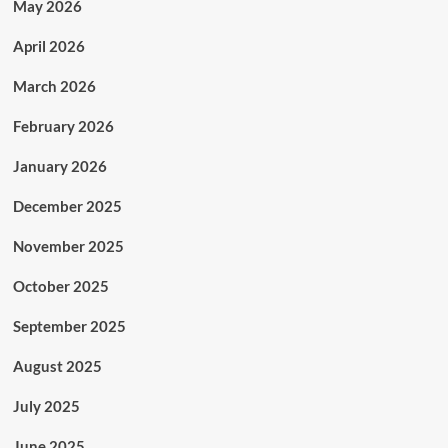
May 2026
April 2026
March 2026
February 2026
January 2026
December 2025
November 2025
October 2025
September 2025
August 2025
July 2025
June 2025