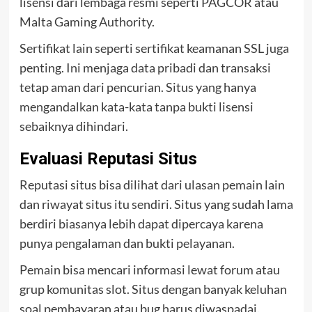
lisensi dari lembaga resmi seperti PAGCOR atau
Malta Gaming Authority.
Sertifikat lain seperti sertifikat keamanan SSL juga
penting. Ini menjaga data pribadi dan transaksi
tetap aman dari pencurian. Situs yang hanya
mengandalkan kata-kata tanpa bukti lisensi
sebaiknya dihindari.
Evaluasi Reputasi Situs
Reputasi situs bisa dilihat dari ulasan pemain lain
dan riwayat situs itu sendiri. Situs yang sudah lama
berdiri biasanya lebih dapat dipercaya karena
punya pengalaman dan bukti pelayanan.
Pemain bisa mencari informasi lewat forum atau
grup komunitas slot. Situs dengan banyak keluhan
soal pembayaran atau bug harus diwaspadai.