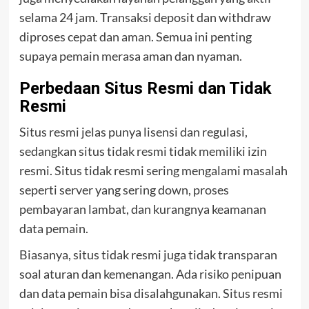
selama 24 jam. Transaksi deposit dan withdraw
diproses cepat dan aman. Semua ini penting
supaya pemain merasa aman dan nyaman.
Perbedaan Situs Resmi dan Tidak
Resmi
Situs resmi jelas punya lisensi dan regulasi,
sedangkan situs tidak resmi tidak memiliki izin
resmi. Situs tidak resmi sering mengalami masalah
seperti server yang sering down, proses
pembayaran lambat, dan kurangnya keamanan
data pemain.
Biasanya, situs tidak resmi juga tidak transparan
soal aturan dan kemenangan. Ada risiko penipuan
dan data pemain bisa disalahgunakan. Situs resmi