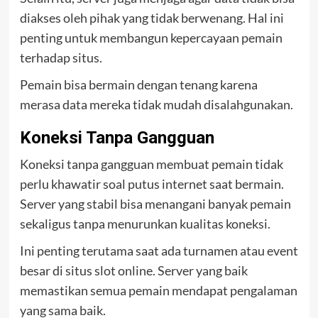
diakses oleh pihak yang tidak berwenang. Hal ini
penting untuk membangun kepercayaan pemain
terhadap situs.
Pemain bisa bermain dengan tenang karena
merasa data mereka tidak mudah disalahgunakan.
Koneksi Tanpa Gangguan
Koneksi tanpa gangguan membuat pemain tidak
perlu khawatir soal putus internet saat bermain.
Server yang stabil bisa menangani banyak pemain
sekaligus tanpa menurunkan kualitas koneksi.
Ini penting terutama saat ada turnamen atau event
besar di situs slot online. Server yang baik
memastikan semua pemain mendapat pengalaman
yang sama baik.