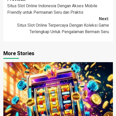
Post
Situs Slot Online Indonesia Dengan Akses Mobile
navigation
Friendly untuk Permainan Seru dan Praktis
Next:
Situs Slot Online Terpercaya Dengan Koleksi Game
Terlengkap Untuk Pengalaman Bermain Seru
More Stories