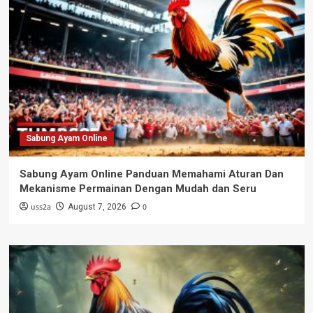
Sabung Ayam Online
Sabung Ayam Online Panduan Memahami Aturan Dan
Mekanisme Permainan Dengan Mudah dan Seru
uss2a
0
August 7, 2026