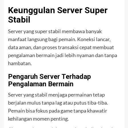
Keunggulan Server Super
Stabil
Server yang super stabil membawa banyak
manfaat langsung bagi pemain. Koneksi lancar,
data aman, dan proses transaksi cepat membuat
pengalaman bermain jadi lebih nyaman dan tanpa
hambatan.
Pengaruh Server Terhadap
Pengalaman Bermain
Server yang stabil menjaga permainan tetap
berjalan mulus tanpa lag atau putus tiba-tiba.
Pemain bisa fokus pada game tanpa khawatir
kehilangan momen penting.