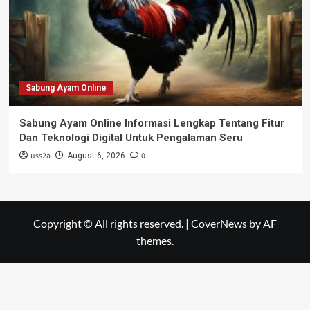
Sabung Ayam Online
Sabung Ayam Online Informasi Lengkap Tentang Fitur
Dan Teknologi Digital Untuk Pengalaman Seru
uss2a
0
August 6, 2026
Copyright © All rights reserved.
|
CoverNews
by AF
themes.