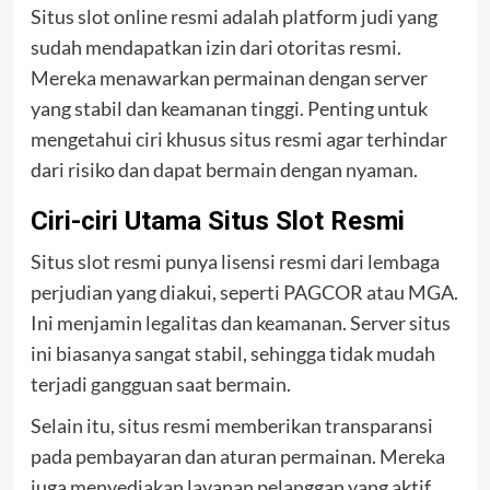
Situs slot online resmi adalah platform judi yang
sudah mendapatkan izin dari otoritas resmi.
Mereka menawarkan permainan dengan server
yang stabil dan keamanan tinggi. Penting untuk
mengetahui ciri khusus situs resmi agar terhindar
dari risiko dan dapat bermain dengan nyaman.
Ciri-ciri Utama Situs Slot Resmi
Situs slot resmi punya lisensi resmi dari lembaga
perjudian yang diakui, seperti PAGCOR atau MGA.
Ini menjamin legalitas dan keamanan. Server situs
ini biasanya sangat stabil, sehingga tidak mudah
terjadi gangguan saat bermain.
Selain itu, situs resmi memberikan transparansi
pada pembayaran dan aturan permainan. Mereka
juga menyediakan layanan pelanggan yang aktif