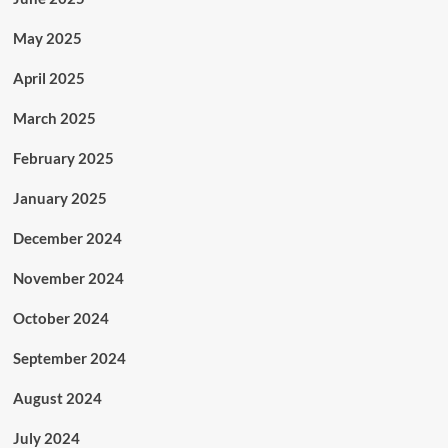
May 2025
April 2025
March 2025
February 2025
January 2025
December 2024
November 2024
October 2024
September 2024
August 2024
July 2024