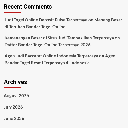
Recent Comments
Judi Togel Online Deposit Pulsa Terpercaya
on
Menang Besar
di Taruhan Bandar Togel Online
Kemenangan Besar di Situs Judi Tembak Ikan Terpercaya
on
Daftar Bandar Togel Online Terpercaya 2026
Agen Judi Baccarat Online Indonesia Terpercaya
on
Agen
Bandar Togel Resmi Terpercaya di Indonesia
Archives
August 2026
July 2026
June 2026