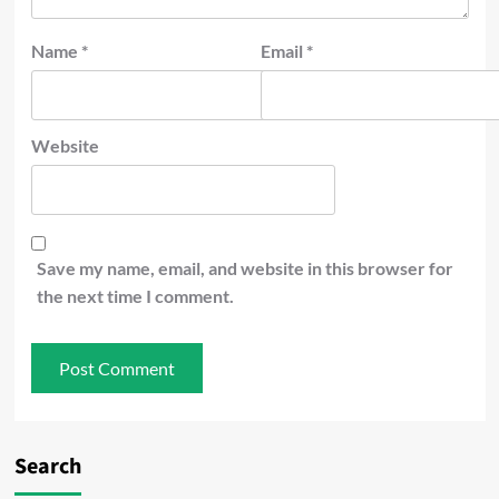
Name
*
Email
*
Website
Save my name, email, and website in this browser for
the next time I comment.
Search