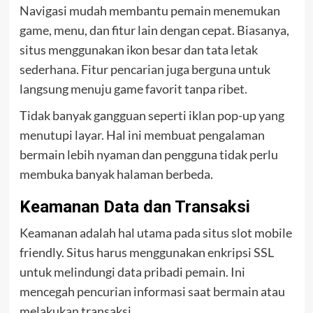
Navigasi mudah membantu pemain menemukan
game, menu, dan fitur lain dengan cepat. Biasanya,
situs menggunakan ikon besar dan tata letak
sederhana. Fitur pencarian juga berguna untuk
langsung menuju game favorit tanpa ribet.
Tidak banyak gangguan seperti iklan pop-up yang
menutupi layar. Hal ini membuat pengalaman
bermain lebih nyaman dan pengguna tidak perlu
membuka banyak halaman berbeda.
Keamanan Data dan Transaksi
Keamanan adalah hal utama pada situs slot mobile
friendly. Situs harus menggunakan enkripsi SSL
untuk melindungi data pribadi pemain. Ini
mencegah pencurian informasi saat bermain atau
melakukan transaksi.