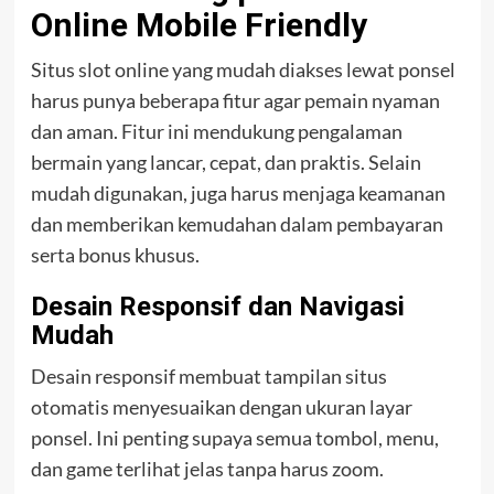
Online Mobile Friendly
Situs slot online yang mudah diakses lewat ponsel
harus punya beberapa fitur agar pemain nyaman
dan aman. Fitur ini mendukung pengalaman
bermain yang lancar, cepat, dan praktis. Selain
mudah digunakan, juga harus menjaga keamanan
dan memberikan kemudahan dalam pembayaran
serta bonus khusus.
Desain Responsif dan Navigasi
Mudah
Desain responsif membuat tampilan situs
otomatis menyesuaikan dengan ukuran layar
ponsel. Ini penting supaya semua tombol, menu,
dan game terlihat jelas tanpa harus zoom.