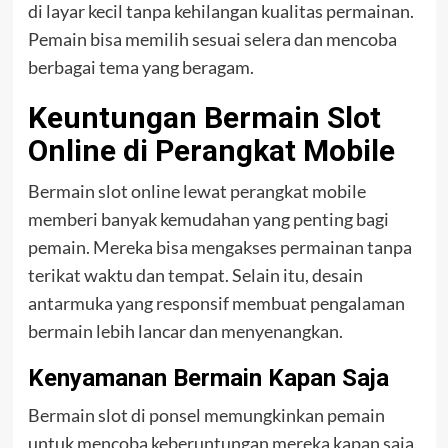
di layar kecil tanpa kehilangan kualitas permainan.
Pemain bisa memilih sesuai selera dan mencoba
berbagai tema yang beragam.
Keuntungan Bermain Slot
Online di Perangkat Mobile
Bermain slot online lewat perangkat mobile
memberi banyak kemudahan yang penting bagi
pemain. Mereka bisa mengakses permainan tanpa
terikat waktu dan tempat. Selain itu, desain
antarmuka yang responsif membuat pengalaman
bermain lebih lancar dan menyenangkan.
Kenyamanan Bermain Kapan Saja
Bermain slot di ponsel memungkinkan pemain
untuk mencoba keberuntungan mereka kapan saja.