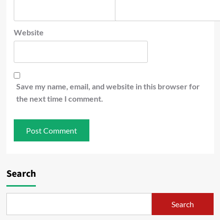
Website
Save my name, email, and website in this browser for
the next time I comment.
Search
Search