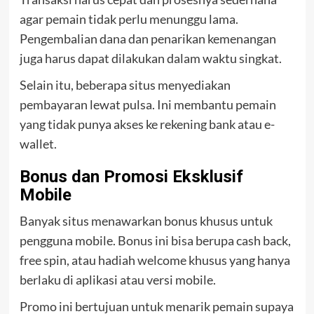
agar pemain tidak perlu menunggu lama.
Pengembalian dana dan penarikan kemenangan
juga harus dapat dilakukan dalam waktu singkat.
Selain itu, beberapa situs menyediakan
pembayaran lewat pulsa. Ini membantu pemain
yang tidak punya akses ke rekening bank atau e-
wallet.
Bonus dan Promosi Eksklusif
Mobile
Banyak situs menawarkan bonus khusus untuk
pengguna mobile. Bonus ini bisa berupa cash back,
free spin, atau hadiah welcome khusus yang hanya
berlaku di aplikasi atau versi mobile.
Promo ini bertujuan untuk menarik pemain supaya