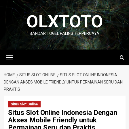
Skip
to
OLXTOTO
content
BANDAR TOGEL PALING TERPERCAYA
Primary
Menu
HOME
SITUS SLOT ONLINE
SITUS SLOT ONLINE INDONESIA
DENGAN AKSES MOBILE FRIENDLY UNTUK PERMAINAN SERU DAN
PRAKTIS
Situs Slot Online
Situs Slot Online Indonesia Dengan
Akses Mobile Friendly untuk
Permainan Seru dan Praktis