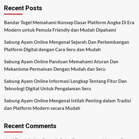
Recent Posts
Bandar Togel Memahami Konsep Dasar Platform Angka Di Era
Modern untuk Pemula Friendly dan Mudah Dipahami
Sabung Ayam Online Mengenal Sejarah Dan Perkembangan
Platform Digital dengan Cara Seru dan Mudah
Sabung Ayam Online Panduan Memahami Aturan Dan
Mekanisme Permainan Dengan Mudah dan Seru
Sabung Ayam Online Informasi Lengkap Tentang Fitur Dan
Teknologi Digital Untuk Pengalaman Seru
Sabung Ayam Online Mengenal Istilah Penting dalam Tradisi
dan Platform Modern secara Mudah
Recent Comments