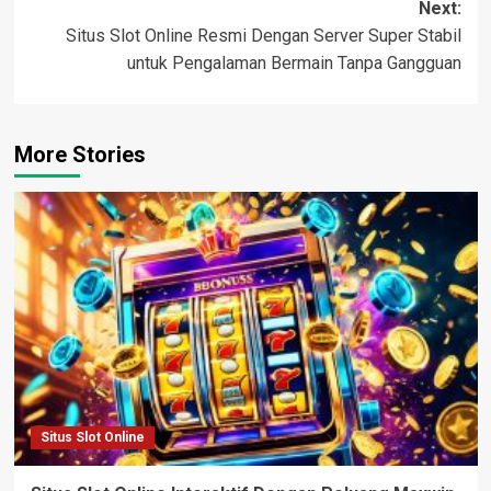
Next:
Situs Slot Online Resmi Dengan Server Super Stabil
untuk Pengalaman Bermain Tanpa Gangguan
More Stories
Situs Slot Online