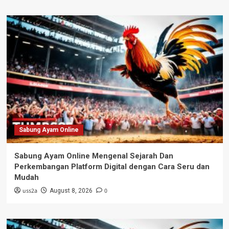
Sabung Ayam Online
Sabung Ayam Online Mengenal Sejarah Dan
Perkembangan Platform Digital dengan Cara Seru dan
Mudah
uss2a
0
August 8, 2026