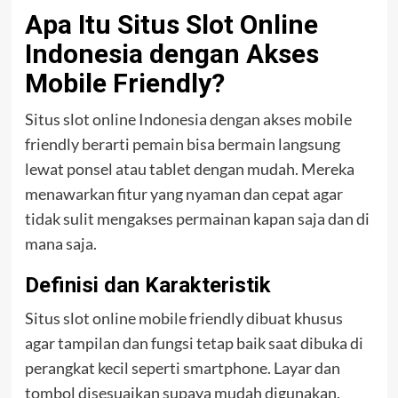
Apa Itu Situs Slot Online
Indonesia dengan Akses
Mobile Friendly?
Situs slot online Indonesia dengan akses mobile
friendly berarti pemain bisa bermain langsung
lewat ponsel atau tablet dengan mudah. Mereka
menawarkan fitur yang nyaman dan cepat agar
tidak sulit mengakses permainan kapan saja dan di
mana saja.
Definisi dan Karakteristik
Situs slot online mobile friendly dibuat khusus
agar tampilan dan fungsi tetap baik saat dibuka di
perangkat kecil seperti smartphone. Layar dan
tombol disesuaikan supaya mudah digunakan,