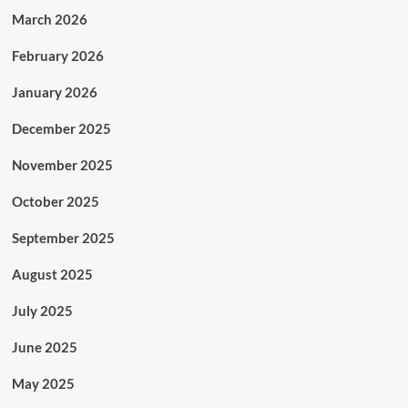
March 2026
February 2026
January 2026
December 2025
November 2025
October 2025
September 2025
August 2025
July 2025
June 2025
May 2025