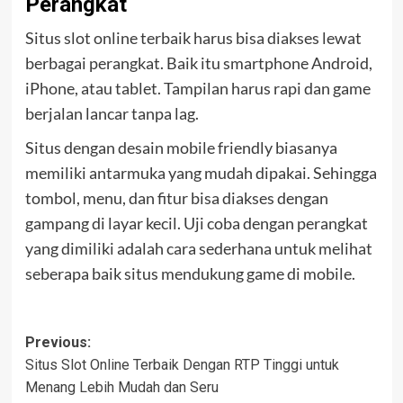
Perangkat
Situs slot online terbaik harus bisa diakses lewat
berbagai perangkat. Baik itu smartphone Android,
iPhone, atau tablet. Tampilan harus rapi dan game
berjalan lancar tanpa lag.
Situs dengan desain mobile friendly biasanya
memiliki antarmuka yang mudah dipakai. Sehingga
tombol, menu, dan fitur bisa diakses dengan
gampang di layar kecil. Uji coba dengan perangkat
yang dimiliki adalah cara sederhana untuk melihat
seberapa baik situs mendukung game di mobile.
Post
Previous:
Situs Slot Online Terbaik Dengan RTP Tinggi untuk
navigation
Menang Lebih Mudah dan Seru