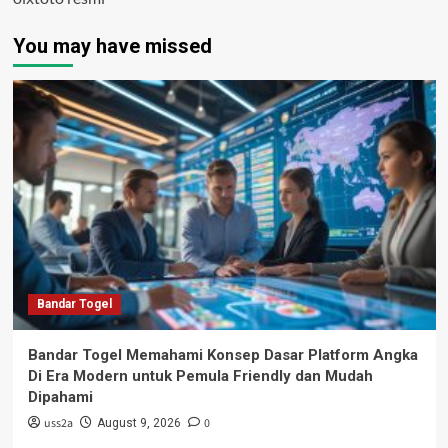
You may have missed
Bandar Togel
Bandar Togel Memahami Konsep Dasar Platform Angka
Di Era Modern untuk Pemula Friendly dan Mudah
Dipahami
uss2a
0
August 9, 2026