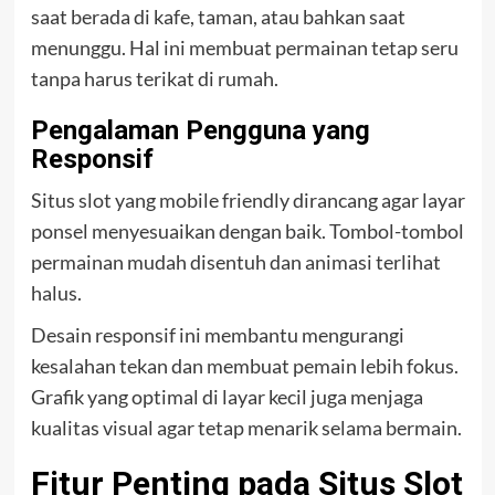
saat berada di kafe, taman, atau bahkan saat
menunggu. Hal ini membuat permainan tetap seru
tanpa harus terikat di rumah.
Pengalaman Pengguna yang
Responsif
Situs slot yang mobile friendly dirancang agar layar
ponsel menyesuaikan dengan baik. Tombol-tombol
permainan mudah disentuh dan animasi terlihat
halus.
Desain responsif ini membantu mengurangi
kesalahan tekan dan membuat pemain lebih fokus.
Grafik yang optimal di layar kecil juga menjaga
kualitas visual agar tetap menarik selama bermain.
Fitur Penting pada Situs Slot