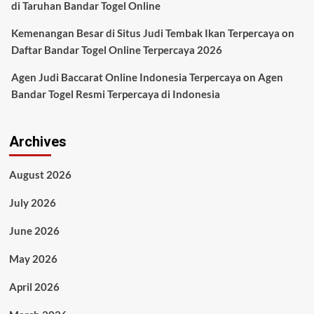
di Taruhan Bandar Togel Online
Kemenangan Besar di Situs Judi Tembak Ikan Terpercaya
on
Daftar Bandar Togel Online Terpercaya 2026
Agen Judi Baccarat Online Indonesia Terpercaya
on
Agen
Bandar Togel Resmi Terpercaya di Indonesia
Archives
August 2026
July 2026
June 2026
May 2026
April 2026