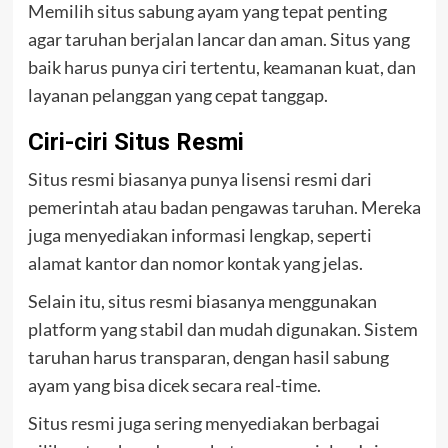
Memilih situs sabung ayam yang tepat penting
agar taruhan berjalan lancar dan aman. Situs yang
baik harus punya ciri tertentu, keamanan kuat, dan
layanan pelanggan yang cepat tanggap.
Ciri-ciri Situs Resmi
Situs resmi biasanya punya lisensi resmi dari
pemerintah atau badan pengawas taruhan. Mereka
juga menyediakan informasi lengkap, seperti
alamat kantor dan nomor kontak yang jelas.
Selain itu, situs resmi biasanya menggunakan
platform yang stabil dan mudah digunakan. Sistem
taruhan harus transparan, dengan hasil sabung
ayam yang bisa dicek secara real-time.
Situs resmi juga sering menyediakan berbagai