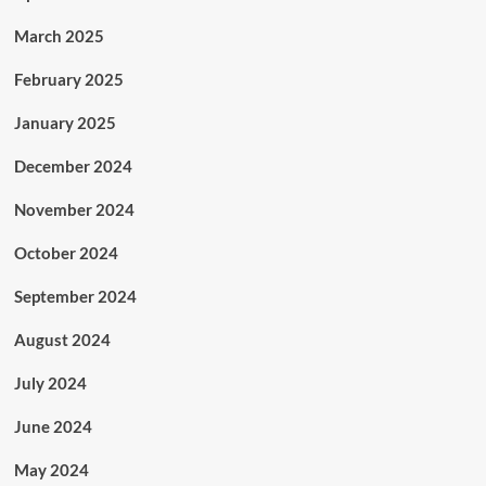
March 2025
February 2025
January 2025
December 2024
November 2024
October 2024
September 2024
August 2024
July 2024
June 2024
May 2024