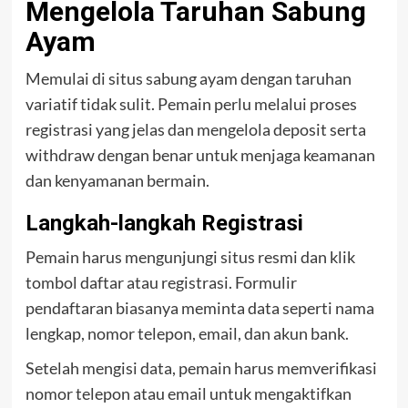
Mengelola Taruhan Sabung
Ayam
Memulai di situs sabung ayam dengan taruhan
variatif tidak sulit. Pemain perlu melalui proses
registrasi yang jelas dan mengelola deposit serta
withdraw dengan benar untuk menjaga keamanan
dan kenyamanan bermain.
Langkah-langkah Registrasi
Pemain harus mengunjungi situs resmi dan klik
tombol daftar atau registrasi. Formulir
pendaftaran biasanya meminta data seperti nama
lengkap, nomor telepon, email, dan akun bank.
Setelah mengisi data, pemain harus memverifikasi
nomor telepon atau email untuk mengaktifkan