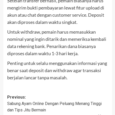
Setelah transfer berhasil, pemain biasanya harus
mengirim bukti pembayaran lewat fitur upload di
akun atau chat dengan customer service. Deposit
akan diproses dalam waktu singkat.
Untuk withdraw, pemain harus memasukkan
nominal yang ingin ditarik dan memeriksa kembali
data rekening bank. Penarikan dana biasanya
diproses dalam waktu 1-3 hari kerja.
Penting untuk selalu menggunakan informasi yang
benar saat deposit dan withdraw agar transaksi
berjalan lancar tanpa masalah.
Post
Previous:
Sabung Ayam Online Dengan Peluang Menang Tinggi
navigation
dan Tips Jitu Bermain