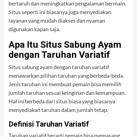
bertaruh dan meningkatkan pengalaman bermain.
Situs seperti ini biasanya juga menyediakan
layanan yang mudah diakses dan nyaman
digunakan kapan saja.
Apa Itu Situs Sabung Ayam
dengan Taruhan Variatif
Situs sabung ayam dengan taruhan variatif
menawarkan pilihan taruhan yang berbeda-beda.
Jenis taruhan ini membuat pemain bisa memilih
jumlah taruhan sesuai keinginan dan kemampuan.
Hal ini berbeda dari situs biasa yang biasanya
menyediakan taruhan dalam jumlah tetap.
Definisi Taruhan Variatif
Taruhan variatif berarti pemain bisa memasang