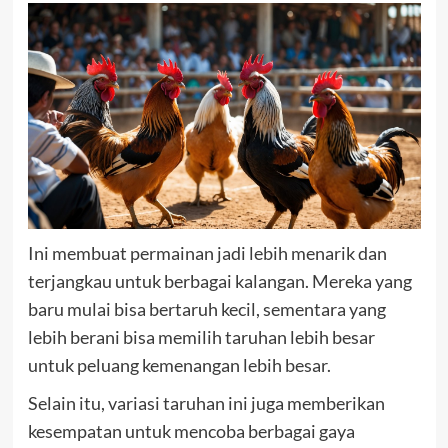
Ini membuat permainan jadi lebih menarik dan
terjangkau untuk berbagai kalangan. Mereka yang
baru mulai bisa bertaruh kecil, sementara yang
lebih berani bisa memilih taruhan lebih besar
untuk peluang kemenangan lebih besar.
Selain itu, variasi taruhan ini juga memberikan
kesempatan untuk mencoba berbagai gaya