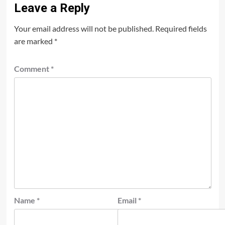
Leave a Reply
Your email address will not be published.
Required fields
are marked
*
Comment
*
Name
*
Email
*