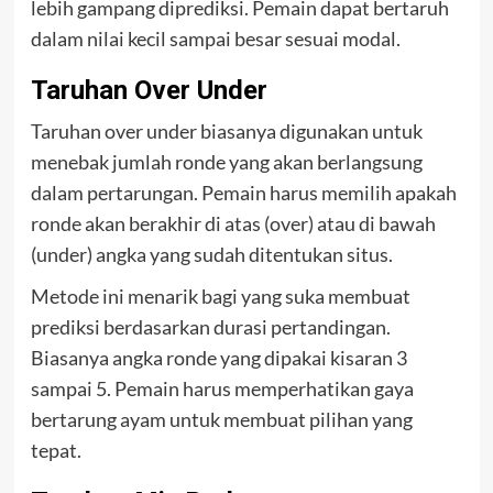
lebih gampang diprediksi. Pemain dapat bertaruh
dalam nilai kecil sampai besar sesuai modal.
Taruhan Over Under
Taruhan over under biasanya digunakan untuk
menebak jumlah ronde yang akan berlangsung
dalam pertarungan. Pemain harus memilih apakah
ronde akan berakhir di atas (over) atau di bawah
(under) angka yang sudah ditentukan situs.
Metode ini menarik bagi yang suka membuat
prediksi berdasarkan durasi pertandingan.
Biasanya angka ronde yang dipakai kisaran 3
sampai 5. Pemain harus memperhatikan gaya
bertarung ayam untuk membuat pilihan yang
tepat.