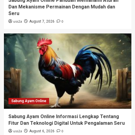
Sabung Ayam Online Panduan Memahami Aturan
Dan Mekanisme Permainan Dengan Mudah dan
Seru
uss2a
0
August 7, 2026
Sabung Ayam Online
Sabung Ayam Online Informasi Lengkap Tentang
Fitur Dan Teknologi Digital Untuk Pengalaman Seru
uss2a
0
August 6, 2026