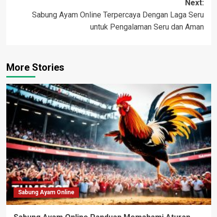
Next:
Sabung Ayam Online Terpercaya Dengan Laga Seru
untuk Pengalaman Seru dan Aman
More Stories
Sabung Ayam Online