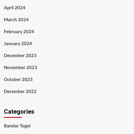
April 2024
March 2024
February 2024
January 2024
December 2023
November 2023
October 2023
December 2022
Categories
Bandar Togel