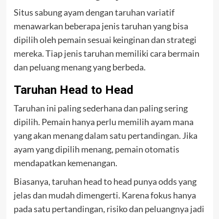
Situs sabung ayam dengan taruhan variatif
menawarkan beberapa jenis taruhan yang bisa
dipilih oleh pemain sesuai keinginan dan strategi
mereka. Tiap jenis taruhan memiliki cara bermain
dan peluang menang yang berbeda.
Taruhan Head to Head
Taruhan ini paling sederhana dan paling sering
dipilih. Pemain hanya perlu memilih ayam mana
yang akan menang dalam satu pertandingan. Jika
ayam yang dipilih menang, pemain otomatis
mendapatkan kemenangan.
Biasanya, taruhan head to head punya odds yang
jelas dan mudah dimengerti. Karena fokus hanya
pada satu pertandingan, risiko dan peluangnya jadi