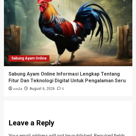
Sabung Ayam Online
Sabung Ayam Online Informasi Lengkap Tentang
Fitur Dan Teknologi Digital Untuk Pengalaman Seru
uss2a
0
August 6, 2026
Leave a Reply
Your email address will not be published.
Required fields