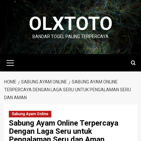
Skip
to
OLXTOTO
content
BANDAR TOGEL PALING TERPERCAYA
Primary
Menu
HOME
SABUNG AYAM ONLINE
SABUNG AYAM ONLINE
TERPERCAYA DENGAN LAGA SERU UNTUK PENGALAMAN SERU
DAN AMAN
Sabung Ayam Online
Sabung Ayam Online Terpercaya
Dengan Laga Seru untuk
Pengalaman Seru dan Aman