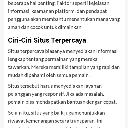
beberapa hal penting. Faktor seperti kejelasan
informasi, keamanan platform, dan pendapat
pengguna akan membantu menentukan mana yang
aman dan cocok untuk dimainkan.
Ciri-Ciri Situs Terpercaya
Situs terpercaya biasanya menyediakan informasi
lengkap tentang permainan yang mereka
tawarkan. Mereka memiliki tampilan yang rapi dan
mudah dipahami oleh semua pemain.
Situs tersebut harus menyediakan layanan
pelanggan yang responsif. Jika ada masalah,
pemain bisa mendapatkan bantuan dengan cepat.
Selain itu, situs yang baik juga menunjukkan
riwayat kemenangan secara transparan. Ini