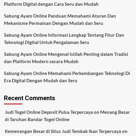
Platform Digital dengan Cara Seru dan Mudah
Sabung Ayam Online Panduan Memahami Aturan Dan
Mekanisme Permainan Dengan Mudah dan Seru
Sabung Ayam Online Informasi Lengkap Tentang Fitur Dan
Teknologi Digital Untuk Pengalaman Seru
Sabung Ayam Online Mengenal Istilah Penting dalam Tradisi
dan Platform Modern secara Mudah
Sabung Ayam Online Memahami Perkembangan Teknologi Di
Era Digital Dengan Mudah dan Seru
Recent Comments
Judi Togel Online Deposit Pulsa Terpercaya
on
Menang Besar
di Taruhan Bandar Togel Online
Kemenangan Besar di Situs Judi Tembak Ikan Terpercaya
on