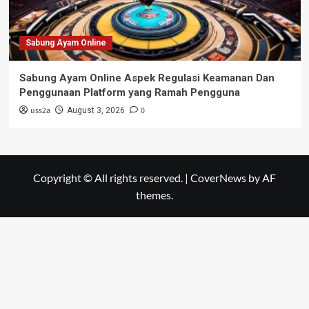
Sabung Ayam Online
Sabung Ayam Online Aspek Regulasi Keamanan Dan
Penggunaan Platform yang Ramah Pengguna
uss2a
0
August 3, 2026
Copyright © All rights reserved.
|
CoverNews
by AF
themes.