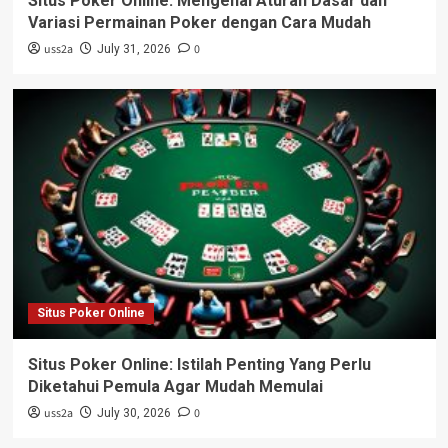
Situs Poker Online: Mengenal Aturan Dasar dan
Variasi Permainan Poker dengan Cara Mudah
uss2a
0
July 31, 2026
Situs Poker Online
Situs Poker Online: Istilah Penting Yang Perlu
Diketahui Pemula Agar Mudah Memulai
uss2a
0
July 30, 2026