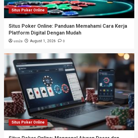
Situs Poker Online
Situs Poker Online: Panduan Memahami Cara Kerja
Platform Digital Dengan Mudah
uss2a
0
August 1, 2026
Situs Poker Online