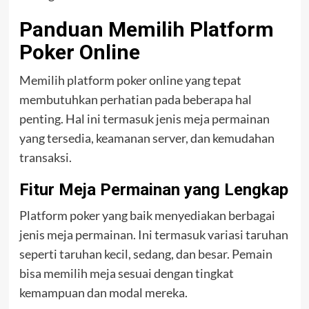
Panduan Memilih Platform
Poker Online
Memilih platform poker online yang tepat
membutuhkan perhatian pada beberapa hal
penting. Hal ini termasuk jenis meja permainan
yang tersedia, keamanan server, dan kemudahan
transaksi.
Fitur Meja Permainan yang Lengkap
Platform poker yang baik menyediakan berbagai
jenis meja permainan. Ini termasuk variasi taruhan
seperti taruhan kecil, sedang, dan besar. Pemain
bisa memilih meja sesuai dengan tingkat
kemampuan dan modal mereka.