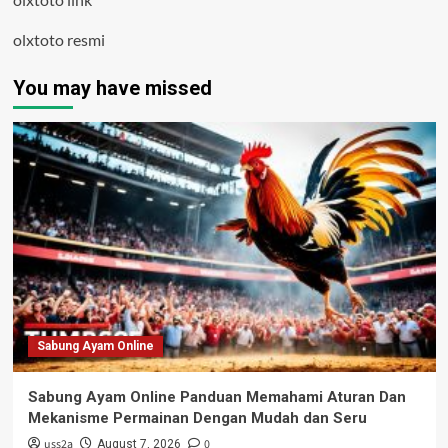
olxtoto resmi
You may have missed
Sabung Ayam Online
Sabung Ayam Online Panduan Memahami Aturan Dan
Mekanisme Permainan Dengan Mudah dan Seru
uss2a
0
August 7, 2026