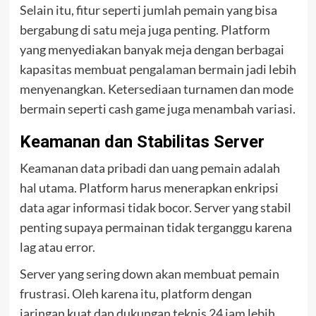
Selain itu, fitur seperti jumlah pemain yang bisa
bergabung di satu meja juga penting. Platform
yang menyediakan banyak meja dengan berbagai
kapasitas membuat pengalaman bermain jadi lebih
menyenangkan. Ketersediaan turnamen dan mode
bermain seperti cash game juga menambah variasi.
Keamanan dan Stabilitas Server
Keamanan data pribadi dan uang pemain adalah
hal utama. Platform harus menerapkan enkripsi
data agar informasi tidak bocor. Server yang stabil
penting supaya permainan tidak terganggu karena
lag atau error.
Server yang sering down akan membuat pemain
frustrasi. Oleh karena itu, platform dengan
jaringan kuat dan dukungan teknis 24 jam lebih