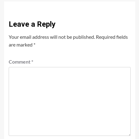
Leave a Reply
Your email address will not be published.
Required fields
are marked
*
Comment
*