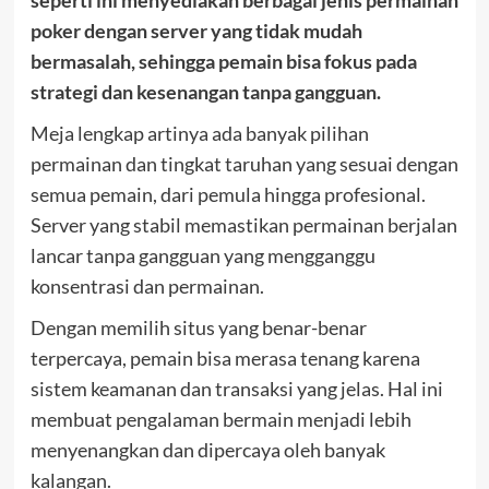
seperti ini menyediakan berbagai jenis permainan
poker dengan server yang tidak mudah
bermasalah, sehingga pemain bisa fokus pada
strategi dan kesenangan tanpa gangguan.
Meja lengkap artinya ada banyak pilihan
permainan dan tingkat taruhan yang sesuai dengan
semua pemain, dari pemula hingga profesional.
Server yang stabil memastikan permainan berjalan
lancar tanpa gangguan yang mengganggu
konsentrasi dan permainan.
Dengan memilih situs yang benar-benar
terpercaya, pemain bisa merasa tenang karena
sistem keamanan dan transaksi yang jelas. Hal ini
membuat pengalaman bermain menjadi lebih
menyenangkan dan dipercaya oleh banyak
kalangan.