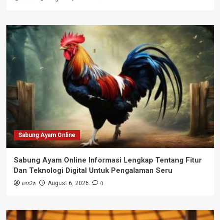
Sabung Ayam Online
Sabung Ayam Online Informasi Lengkap Tentang Fitur
Dan Teknologi Digital Untuk Pengalaman Seru
uss2a
0
August 6, 2026