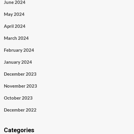
June 2024
May 2024
April 2024
March 2024
February 2024
January 2024
December 2023
November 2023
October 2023
December 2022
Categories