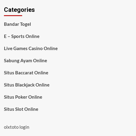
Categories
Bandar Togel
E – Sports Online
Live Games Casino Online
Sabung Ayam Online
Situs Baccarat Online
Situs Blackjack Online
Situs Poker Online
Situs Slot Online
olxtoto login