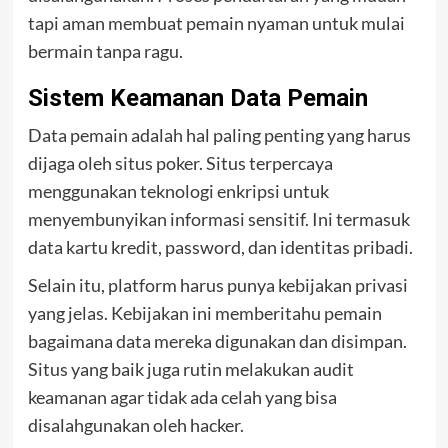
tapi aman membuat pemain nyaman untuk mulai
bermain tanpa ragu.
Sistem Keamanan Data Pemain
Data pemain adalah hal paling penting yang harus
dijaga oleh situs poker. Situs terpercaya
menggunakan teknologi enkripsi untuk
menyembunyikan informasi sensitif. Ini termasuk
data kartu kredit, password, dan identitas pribadi.
Selain itu, platform harus punya kebijakan privasi
yang jelas. Kebijakan ini memberitahu pemain
bagaimana data mereka digunakan dan disimpan.
Situs yang baik juga rutin melakukan audit
keamanan agar tidak ada celah yang bisa
disalahgunakan oleh hacker.