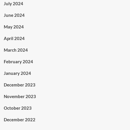
July 2024
June 2024
May 2024
April 2024
March 2024
February 2024
January 2024
December 2023
November 2023
October 2023
December 2022