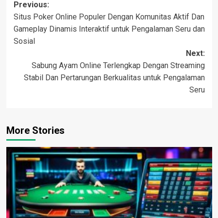
Post
Previous:
Situs Poker Online Populer Dengan Komunitas Aktif Dan
navigation
Gameplay Dinamis Interaktif untuk Pengalaman Seru dan
Sosial
Next:
Sabung Ayam Online Terlengkap Dengan Streaming
Stabil Dan Pertarungan Berkualitas untuk Pengalaman
Seru
More Stories