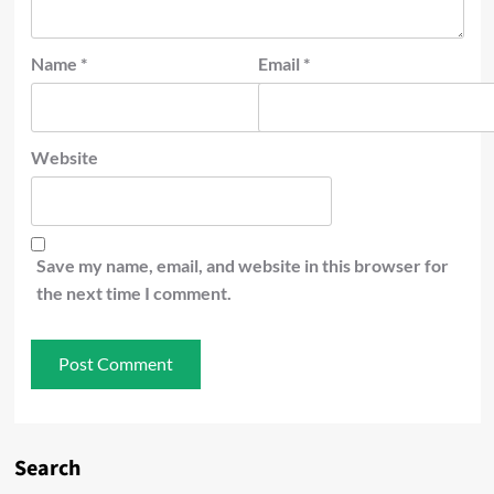
Name
*
Email
*
Website
Save my name, email, and website in this browser for
the next time I comment.
Search