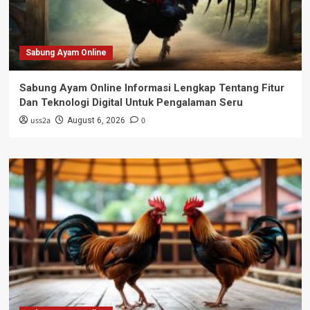
Sabung Ayam Online
Sabung Ayam Online Informasi Lengkap Tentang Fitur
Dan Teknologi Digital Untuk Pengalaman Seru
uss2a
0
August 6, 2026