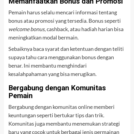
Memanfaatkan Bonus dan Promosi
Pemain harus selalu mencari informasi tentang
bonus atau promosi yang tersedia. Bonus seperti
welcome bonus
, cashback, atau hadiah harian bisa
meningkatkan modal bermain.
Sebaiknya baca syarat dan ketentuan dengan teliti
supaya tahu cara menggunakan bonus dengan
benar. Ini membantu menghindari
kesalahpahaman yang bisa merugikan.
Bergabung dengan Komunitas
Pemain
Bergabung dengan komunitas online memberi
keuntungan seperti bertukar tips dan trik.
Komunitas juga membantu menemukan strategi
baru yang cocok untuk berbagai jenis permainan