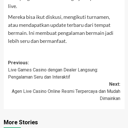
live.
Mereka bisa ikut diskusi, mengikuti turnamen,
atau mendapatkan update terbaru dari tempat
bermain. Ini membuat pengalaman bermain jadi
lebih seru dan bermanfaat.
Post
Previous:
Live Games Casino dengan Dealer Langsung:
navigation
Pengalaman Seru dan Interaktif
Next:
Agen Live Casino Online Resmi Terpercaya dan Mudah
Dimainkan
More Stories