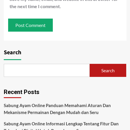
the next time I comment.
Search
Search
Recent Posts
Sabung Ayam Online Panduan Memahami Aturan Dan
Mekanisme Permainan Dengan Mudah dan Seru
Sabung Ayam Online Informasi Lengkap Tentang Fitur Dan