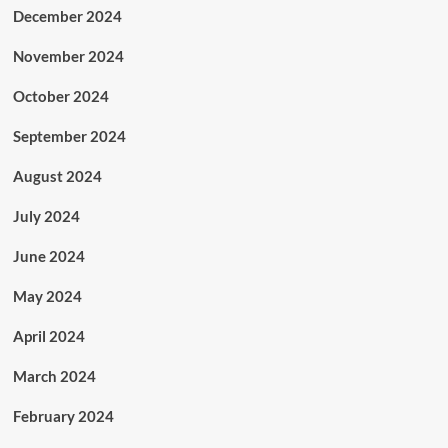
December 2024
November 2024
October 2024
September 2024
August 2024
July 2024
June 2024
May 2024
April 2024
March 2024
February 2024