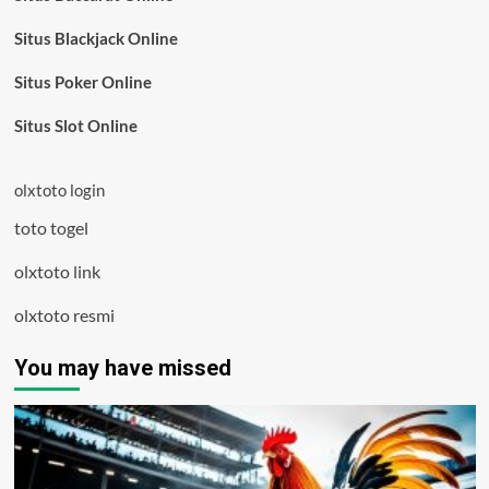
Situs Blackjack Online
Situs Poker Online
Situs Slot Online
olxtoto login
toto togel
olxtoto link
olxtoto resmi
You may have missed