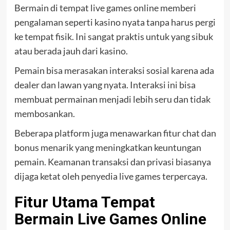
Bermain di tempat live games online memberi
pengalaman seperti kasino nyata tanpa harus pergi
ke tempat fisik. Ini sangat praktis untuk yang sibuk
atau berada jauh dari kasino.
Pemain bisa merasakan interaksi sosial karena ada
dealer dan lawan yang nyata. Interaksi ini bisa
membuat permainan menjadi lebih seru dan tidak
membosankan.
Beberapa platform juga menawarkan fitur chat dan
bonus menarik yang meningkatkan keuntungan
pemain. Keamanan transaksi dan privasi biasanya
dijaga ketat oleh penyedia live games terpercaya.
Fitur Utama Tempat
Bermain Live Games Online