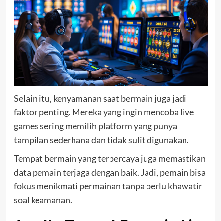
Selain itu, kenyamanan saat bermain juga jadi
faktor penting. Mereka yang ingin mencoba live
games sering memilih platform yang punya
tampilan sederhana dan tidak sulit digunakan.
Tempat bermain yang terpercaya juga memastikan
data pemain terjaga dengan baik. Jadi, pemain bisa
fokus menikmati permainan tanpa perlu khawatir
soal keamanan.