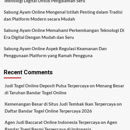
Teknologi Digital Untuk Pengalaman Seru
Sabung Ayam Online Mengenal Istilah Penting dalam Tradisi
dan Platform Modern secara Mudah
Sabung Ayam Online Memahami Perkembangan Teknologi Di
Era Digital Dengan Mudah dan Seru
Sabung Ayam Online Aspek Regulasi Keamanan Dan
Penggunaan Platform yang Ramah Pengguna
Recent Comments
Judi Togel Online Deposit Pulsa Terpercaya
on
Menang Besar
di Taruhan Bandar Togel Online
Kemenangan Besar di Situs Judi Tembak Ikan Terpercaya
on
Daftar Bandar Togel Online Terpercaya 2026
Agen Judi Baccarat Online Indonesia Terpercaya
on
Agen
Bandar Togel Resmi Terpercaya di Indonesia