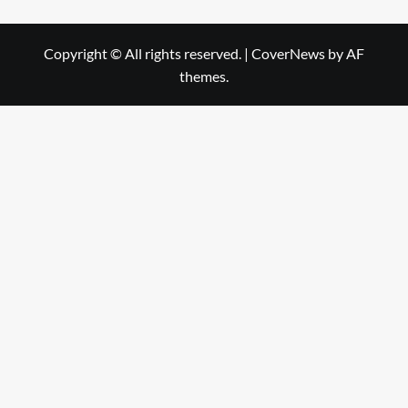
Copyright © All rights reserved.
|
CoverNews
by AF
themes.