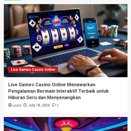
Live Games Casino Online
Live Games Casino Online Menawarkan
Pengalaman Bermain Interaktif Terbaik untuk
Hiburan Seru dan Menyenangkan
uss2a
0
July 18, 2026