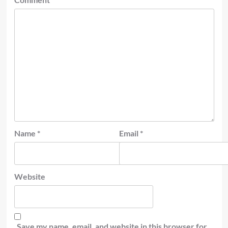
Name
*
Email
*
Website
Save my name, email, and website in this browser for