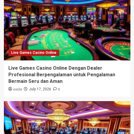
Live Games Casino Online
Live Games Casino Online Dengan Dealer
Profesional Berpengalaman untuk Pengalaman
Bermain Seru dan Aman
uss2a
0
July 17, 2026