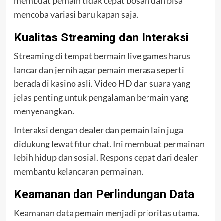
membuat pemain tidak cepat bosan dan bisa
mencoba variasi baru kapan saja.
Kualitas Streaming dan Interaksi
Streaming di tempat bermain live games harus
lancar dan jernih agar pemain merasa seperti
berada di kasino asli. Video HD dan suara yang
jelas penting untuk pengalaman bermain yang
menyenangkan.
Interaksi dengan dealer dan pemain lain juga
didukung lewat fitur chat. Ini membuat permainan
lebih hidup dan sosial. Respons cepat dari dealer
membantu kelancaran permainan.
Keamanan dan Perlindungan Data
Keamanan data pemain menjadi prioritas utama.