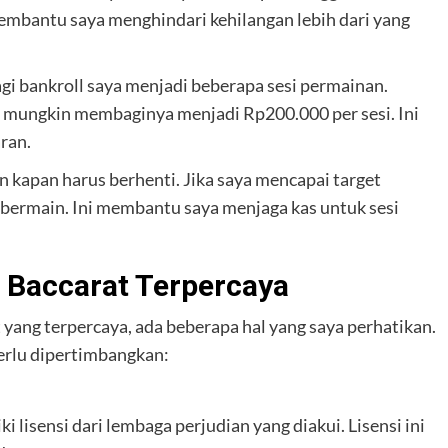
membantu saya menghindari kehilangan lebih dari yang
gi bankroll saya menjadi beberapa sesi permainan.
ya mungkin membaginya menjadi Rp200.000 per sesi. Ini
ran.
n kapan harus berhenti. Jika saya mencapai target
 bermain. Ini membantu saya menjaga kas untuk sesi
 Baccarat Terpercaya
 yang terpercaya, ada beberapa hal yang saya perhatikan.
perlu dipertimbangkan:
 lisensi dari lembaga perjudian yang diakui. Lisensi ini