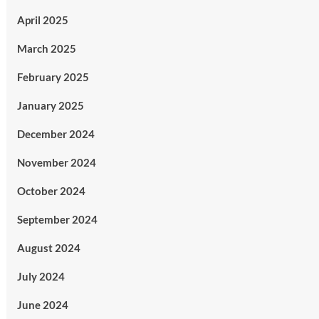
April 2025
March 2025
February 2025
January 2025
December 2024
November 2024
October 2024
September 2024
August 2024
July 2024
June 2024