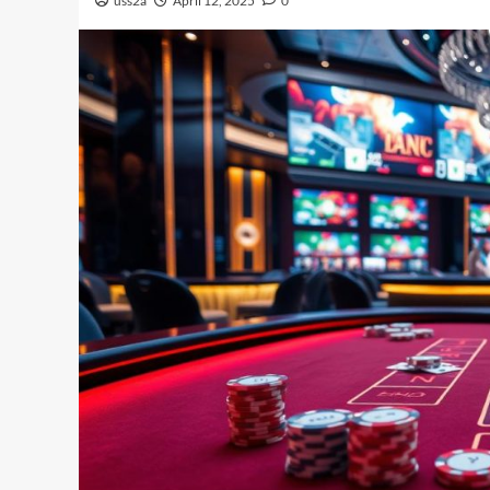
uss2a
April 12, 2025
0