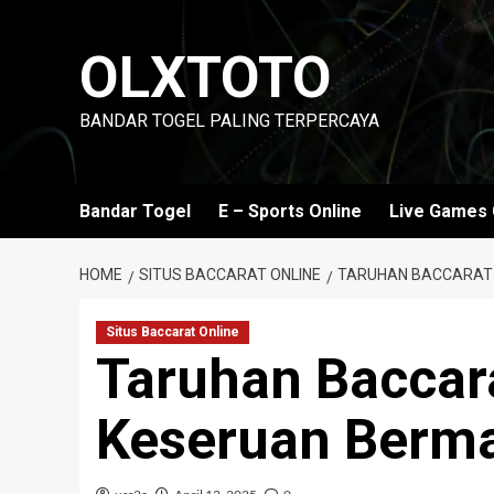
Skip
to
OLXTOTO
content
BANDAR TOGEL PALING TERPERCAYA
Bandar Togel
E – Sports Online
Live Games 
HOME
SITUS BACCARAT ONLINE
TARUHAN BACCARAT O
Situs Baccarat Online
Taruhan Baccar
Keseruan Berma