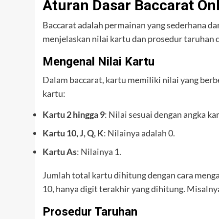
Aturan Dasar Baccarat On
Baccarat adalah permainan yang sederhana da
menjelaskan nilai kartu dan prosedur taruhan 
Mengenal Nilai Kartu
Dalam baccarat, kartu memiliki nilai yang berb
kartu:
Kartu 2 hingga 9
: Nilai sesuai dengan angka kar
Kartu 10, J, Q, K
: Nilainya adalah 0.
Kartu As
: Nilainya 1.
Jumlah total kartu dihitung dengan cara mengambi
10, hanya digit terakhir yang dihitung. Misalny
Prosedur Taruhan