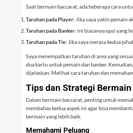
Saat bermain baccarat, ada beberapa cara untuk
Taruhan pada Player
: Jika saya yakin pemain 
Taruhan pada Banker
: Ini biasanya opsi yang l
Taruhan pada Tie
: Jika saya merasa kedua pih
Saya menempatkan taruhan di area yang sesuai
dua kartu untuk pemain dan banker. Kemudian, 
dijelaskan. Melihat cara taruhan dan memaham
Tips dan Strategi Bermain
Dalam bermain baccarat, penting untuk memah
membahas kedua aspek ini agar bisa membant
bermain yang lebih baik.
Memahami Peluang