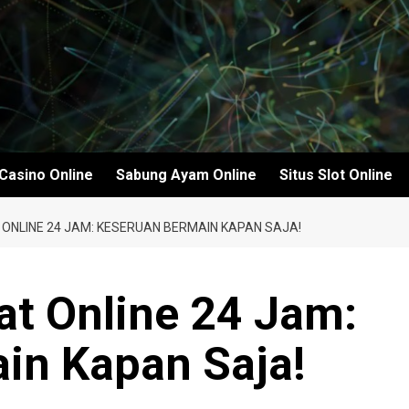
Casino Online
Sabung Ayam Online
Situs Slot Online
NLINE 24 JAM: KESERUAN BERMAIN KAPAN SAJA!
at Online 24 Jam:
in Kapan Saja!