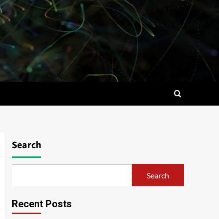
Search
Search
Recent Posts