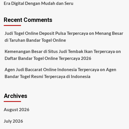
Era Digital Dengan Mudah dan Seru
Recent Comments
Judi Togel Online Deposit Pulsa Terpercaya
on
Menang Besar
di Taruhan Bandar Togel Online
Kemenangan Besar di Situs Judi Tembak Ikan Terpercaya
on
Daftar Bandar Togel Online Terpercaya 2026
Agen Judi Baccarat Online Indonesia Terpercaya
on
Agen
Bandar Togel Resmi Terpercaya di Indonesia
Archives
August 2026
July 2026