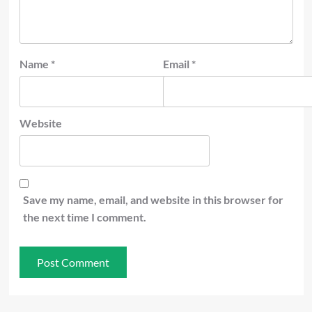
Name
*
Email
*
Website
Save my name, email, and website in this browser for
the next time I comment.