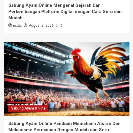
Sabung Ayam Online Mengenal Sejarah Dan
Perkembangan Platform Digital dengan Cara Seru dan
Mudah
uss2a
0
August 8, 2026
Sabung Ayam Online
Sabung Ayam Online Panduan Memahami Aturan Dan
Mekanisme Permainan Dengan Mudah dan Seru