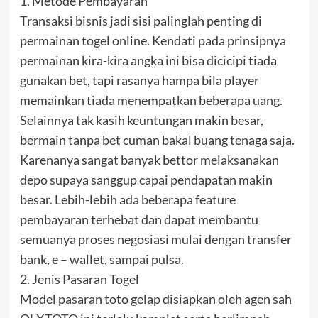
1. Metode Pembayaran
Transaksi bisnis jadi sisi palinglah penting di
permainan togel online. Kendati pada prinsipnya
permainan kira-kira angka ini bisa dicicipi tiada
gunakan bet, tapi rasanya hampa bila player
memainkan tiada menempatkan beberapa uang.
Selainnya tak kasih keuntungan makin besar,
bermain tanpa bet cuman bakal buang tenaga saja.
Karenanya sangat banyak bettor melaksanakan
depo supaya sanggup capai pendapatan makin
besar. Lebih-lebih ada beberapa feature
pembayaran terhebat dan dapat membantu
semuanya proses negosiasi mulai dengan transfer
bank, e – wallet, sampai pulsa.
2. Jenis Pasaran Togel
Model pasaran toto gelap disiapkan oleh agen sah