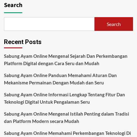
Search
Search
Recent Posts
Sabung Ayam Online Mengenal Sejarah Dan Perkembangan
Platform Digital dengan Cara Seru dan Mudah
Sabung Ayam Online Panduan Memahami Aturan Dan
Mekanisme Permainan Dengan Mudah dan Seru
Sabung Ayam Online Informasi Lengkap Tentang Fitur Dan
Teknologi Digital Untuk Pengalaman Seru
Sabung Ayam Online Mengenal Istilah Penting dalam Tradisi
dan Platform Modern secara Mudah
Sabung Ayam Online Memahami Perkembangan Teknologi Di