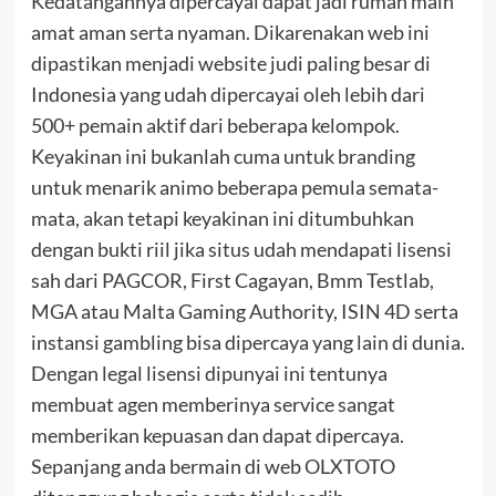
Kedatangannya dipercayai dapat jadi rumah main
amat aman serta nyaman. Dikarenakan web ini
dipastikan menjadi website judi paling besar di
Indonesia yang udah dipercayai oleh lebih dari
500+ pemain aktif dari beberapa kelompok.
Keyakinan ini bukanlah cuma untuk branding
untuk menarik animo beberapa pemula semata-
mata, akan tetapi keyakinan ini ditumbuhkan
dengan bukti riil jika situs udah mendapati lisensi
sah dari PAGCOR, First Cagayan, Bmm Testlab,
MGA atau Malta Gaming Authority, ISIN 4D serta
instansi gambling bisa dipercaya yang lain di dunia.
Dengan legal lisensi dipunyai ini tentunya
membuat agen memberinya service sangat
memberikan kepuasan dan dapat dipercaya.
Sepanjang anda bermain di web OLXTOTO