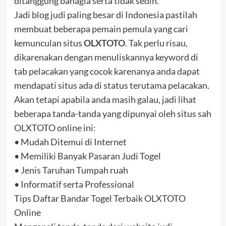
ditanggung bahagia serta tidak sedih.
Jadi blog judi paling besar di Indonesia pastilah
membuat beberapa pemain pemula yang cari
kemunculan situs
OLXTOTO
. Tak perlu risau,
dikarenakan dengan menuliskannya keyword di
tab pelacakan yang cocok karenanya anda dapat
mendapati situs ada di status terutama pelacakan.
Akan tetapi apabila anda masih galau, jadi lihat
beberapa tanda-tanda yang dipunyai oleh situs sah
OLXTOTO online ini:
• Mudah Ditemui di Internet
• Memiliki Banyak Pasaran Judi Togel
• Jenis Taruhan Tumpah ruah
• Informatif serta Professional
Tips Daftar Bandar Togel Terbaik OLXTOTO
Online