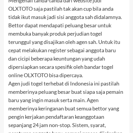
Mengenali tanda-tanda dari website judi
OLXTOTO saja pastilah tak akan cup bila anda
tidak ikut masuk jadi sisi anggota sah didalamnya.
Bettor dapat mendapati peluang besar untuk
membuka banyak produk perjudian togel
terunggul yang disajikan oleh agen sah. Untuk itu
cepat melakukan register sebagai anggota baru
dan cicipi beberapa keuntungan yang udah
dipersiapkan secara spesifik oleh bandar togel
online OLXTOTO bisa dipercaya.
Agen judi togel terhebat di Indonesia ini pastilah
memberinya peluang besar buat siapa saja pemain
baru yang ingin masuk serta main. Agen
memberinya keringanan buat semua bettor yang
pengin kerjakan pendaftaran keanggotaan
sepanjang 24 jam non-stop. Sistem, syarat,