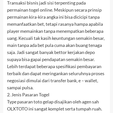
Transaksi bisnis jadi sisi terpenting pada
permainan togel online. Meskipun secara prinsip
permainan kira-kira angka ini bisa dicicipi tanpa
memanfaatkan bet, tetapi rasanya hampa apabila
player memainkan tanpa menempatkan beberapa
uang. Kecuali tak kasih keuntungan semakin besar,
main tanpa ada bet pula cuma akan buang tenaga
saja. Jadi sangat banyak bettor kerjakan depo
supaya bisa gapai pendapatan semakin besar.
Lebih terdapat beberapa spesifikasi pembayaran
terbaik dan dapat meringankan seluruhnya proses
negosiasi dimulai dari transfer bank, e – wallet,
sampai pulsa.
2. Jenis Pasaran Togel
Type pasaran toto gelap disajikan oleh agen sah
OLXTOTO ini sangat komplet serta tumpah ruah.