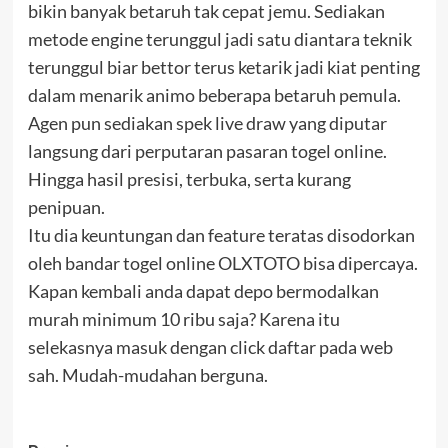
bikin banyak betaruh tak cepat jemu. Sediakan
metode engine terunggul jadi satu diantara teknik
terunggul biar bettor terus ketarik jadi kiat penting
dalam menarik animo beberapa betaruh pemula.
Agen pun sediakan spek live draw yang diputar
langsung dari perputaran pasaran togel online.
Hingga hasil presisi, terbuka, serta kurang
penipuan.
Itu dia keuntungan dan feature teratas disodorkan
oleh bandar togel online OLXTOTO bisa dipercaya.
Kapan kembali anda dapat depo bermodalkan
murah minimum 10 ribu saja? Karena itu
selekasnya masuk dengan click daftar pada web
sah. Mudah-mudahan berguna.