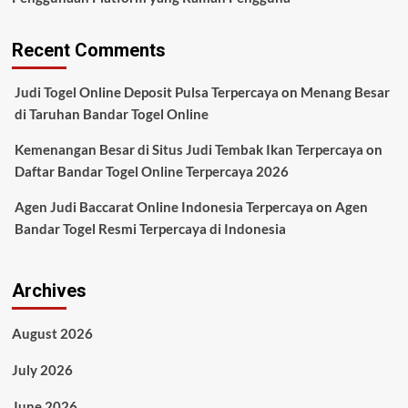
Recent Comments
Judi Togel Online Deposit Pulsa Terpercaya
on
Menang Besar
di Taruhan Bandar Togel Online
Kemenangan Besar di Situs Judi Tembak Ikan Terpercaya
on
Daftar Bandar Togel Online Terpercaya 2026
Agen Judi Baccarat Online Indonesia Terpercaya
on
Agen
Bandar Togel Resmi Terpercaya di Indonesia
Archives
August 2026
July 2026
June 2026