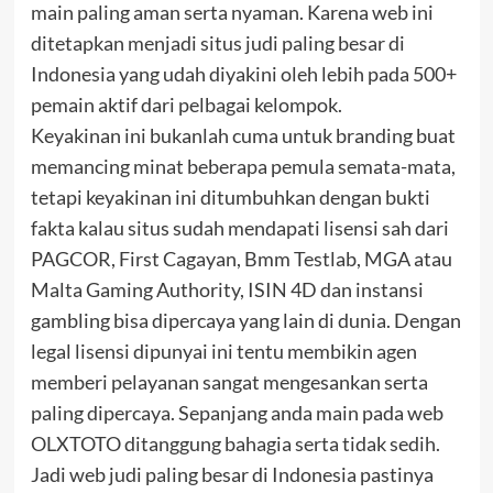
main paling aman serta nyaman. Karena web ini
ditetapkan menjadi situs judi paling besar di
Indonesia yang udah diyakini oleh lebih pada 500+
pemain aktif dari pelbagai kelompok.
Keyakinan ini bukanlah cuma untuk branding buat
memancing minat beberapa pemula semata-mata,
tetapi keyakinan ini ditumbuhkan dengan bukti
fakta kalau situs sudah mendapati lisensi sah dari
PAGCOR, First Cagayan, Bmm Testlab, MGA atau
Malta Gaming Authority, ISIN 4D dan instansi
gambling bisa dipercaya yang lain di dunia. Dengan
legal lisensi dipunyai ini tentu membikin agen
memberi pelayanan sangat mengesankan serta
paling dipercaya. Sepanjang anda main pada web
OLXTOTO ditanggung bahagia serta tidak sedih.
Jadi web judi paling besar di Indonesia pastinya