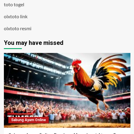
toto togel
olxtoto link
olxtoto resmi
You may have missed
Sabung Ayam Online