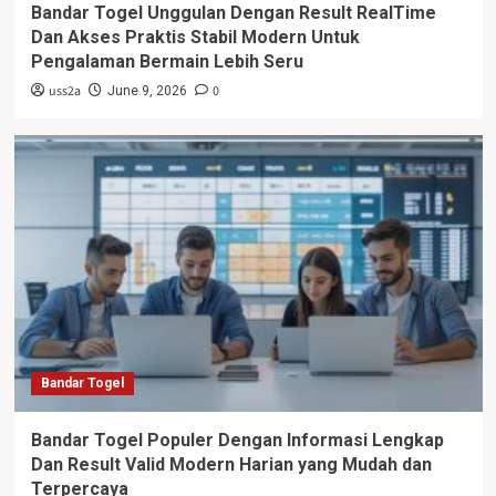
Bandar Togel Unggulan Dengan Result RealTime
Dan Akses Praktis Stabil Modern Untuk
Pengalaman Bermain Lebih Seru
uss2a
0
June 9, 2026
Bandar Togel
Bandar Togel Populer Dengan Informasi Lengkap
Dan Result Valid Modern Harian yang Mudah dan
Terpercaya