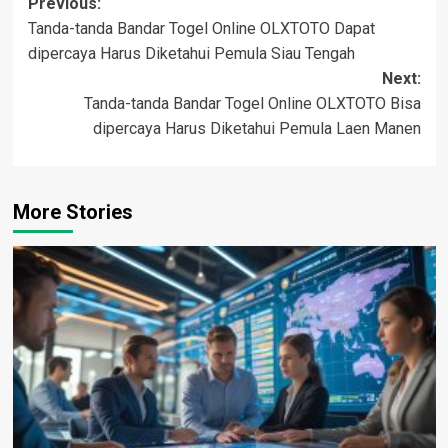
Post
Previous:
Tanda-tanda Bandar Togel Online OLXTOTO Dapat
navigation
dipercaya Harus Diketahui Pemula Siau Tengah
Next:
Tanda-tanda Bandar Togel Online OLXTOTO Bisa
dipercaya Harus Diketahui Pemula Laen Manen
More Stories