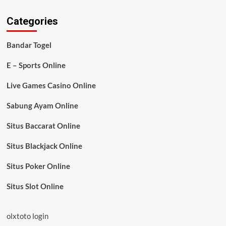
Categories
Bandar Togel
E – Sports Online
Live Games Casino Online
Sabung Ayam Online
Situs Baccarat Online
Situs Blackjack Online
Situs Poker Online
Situs Slot Online
olxtoto login