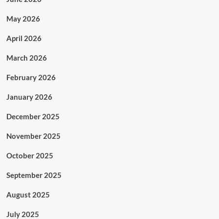
May 2026
April 2026
March 2026
February 2026
January 2026
December 2025
November 2025
October 2025
September 2025
August 2025
July 2025