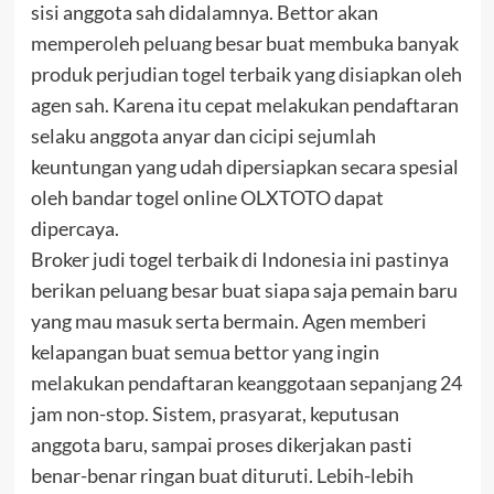
sisi anggota sah didalamnya. Bettor akan
memperoleh peluang besar buat membuka banyak
produk perjudian togel terbaik yang disiapkan oleh
agen sah. Karena itu cepat melakukan pendaftaran
selaku anggota anyar dan cicipi sejumlah
keuntungan yang udah dipersiapkan secara spesial
oleh bandar togel online OLXTOTO dapat
dipercaya.
Broker judi togel terbaik di Indonesia ini pastinya
berikan peluang besar buat siapa saja pemain baru
yang mau masuk serta bermain. Agen memberi
kelapangan buat semua bettor yang ingin
melakukan pendaftaran keanggotaan sepanjang 24
jam non-stop. Sistem, prasyarat, keputusan
anggota baru, sampai proses dikerjakan pasti
benar-benar ringan buat dituruti. Lebih-lebih