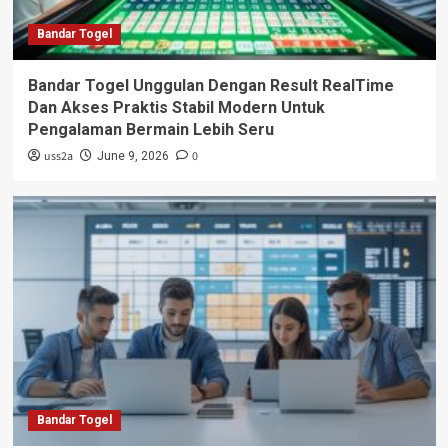
Bandar Togel
Bandar Togel Unggulan Dengan Result RealTime
Dan Akses Praktis Stabil Modern Untuk
Pengalaman Bermain Lebih Seru
uss2a
0
June 9, 2026
Bandar Togel