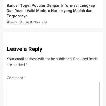
Bandar Togel Populer Dengan Informasi Lengkap
Dan Result Valid Modern Harian yang Mudah dan
Terpercaya
uss2a
0
June 8, 2026
Leave a Reply
Your email address will not be published.
Required fields
are marked
*
Comment
*