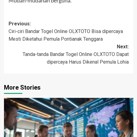
Mudah-mudahan berguna.
Post
Previous:
Ciri-ciri Bandar Togel Online OLXTOTO Bisa dipercaya
navigation
Mesti Diketahui Pemula Pontianak Tenggara
Next:
Tanda-tanda Bandar Togel Online OLXTOTO Dapat
dipercaya Harus Dikenal Pemula Lohia
More Stories