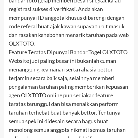
bandar toto gelap memberi pesan singkat kalau
registrasi sukses diverifikasi. Anda akan
mempunyai ID anggota khusus dibarengi dengan
code referal buat ajak kawan supaya turut masuk
dan rasakan kehebohan menarik taruhan pada web
OLXTOTO.
Feature Teratas Dipunyai Bandar Togel OLXTOTO
Website judi paling besar ini bukanlah cuman
menanggung keamanan serta rahasia bettor
terjamin secara baik saja, selainnya memberi
pengalaman taruhan paling memberikan kepuasan
agen OLXTOTO online pun sediakan feature
teratas terunggul dan bisa menaikkan perform
taruhan terhebat buat banyak bettor. Tentunya
semua spek ini didesain secara bagus buat
menolong semua anggota nikmati semua taruhan