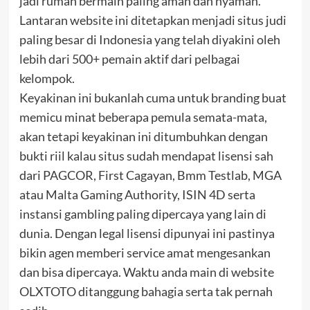
jadi rumah bermain paling aman dan nyaman.
Lantaran website ini ditetapkan menjadi situs judi
paling besar di Indonesia yang telah diyakini oleh
lebih dari 500+ pemain aktif dari pelbagai
kelompok.
Keyakinan ini bukanlah cuma untuk branding buat
memicu minat beberapa pemula semata-mata,
akan tetapi keyakinan ini ditumbuhkan dengan
bukti riil kalau situs sudah mendapat lisensi sah
dari PAGCOR, First Cagayan, Bmm Testlab, MGA
atau Malta Gaming Authority, ISIN 4D serta
instansi gambling paling dipercaya yang lain di
dunia. Dengan legal lisensi dipunyai ini pastinya
bikin agen memberi service amat mengesankan
dan bisa dipercaya. Waktu anda main di website
OLXTOTO ditanggung bahagia serta tak pernah