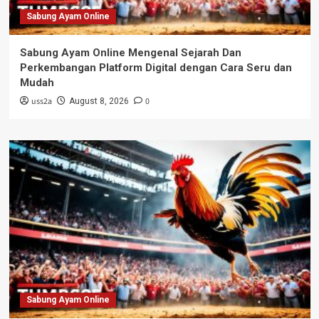
Sabung Ayam Online
Sabung Ayam Online Mengenal Sejarah Dan
Perkembangan Platform Digital dengan Cara Seru dan
Mudah
uss2a
0
August 8, 2026
Sabung Ayam Online