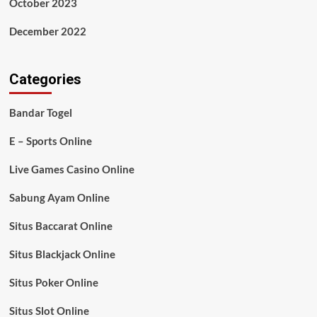
October 2023
December 2022
Categories
Bandar Togel
E – Sports Online
Live Games Casino Online
Sabung Ayam Online
Situs Baccarat Online
Situs Blackjack Online
Situs Poker Online
Situs Slot Online