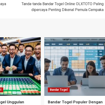
caya
Tanda-tanda Bandar Togel Online OLXTOTO Paling
dipercaya Penting Dikenal Pemula Cempaka
l
Bandar Togel
gel Unggulan
Bandar Togel Populer Dengan