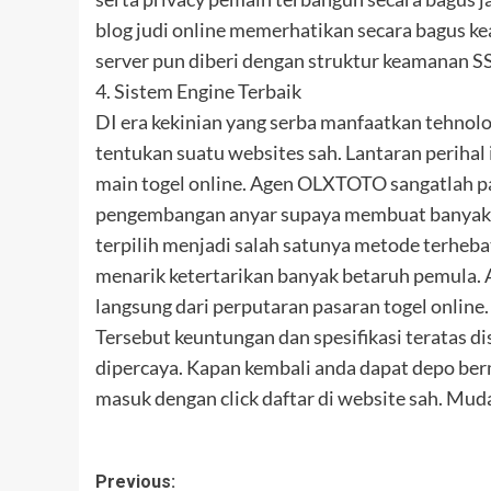
blog judi online memerhatikan secara bagus ke
server pun diberi dengan struktur keamanan S
4. Sistem Engine Terbaik
DI era kekinian yang serba manfaatkan tehnolo
tentukan suatu websites sah. Lantaran periha
main togel online. Agen OLXTOTO sangatlah pa
pengembangan anyar supaya membuat banyak b
terpilih menjadi salah satunya metode terhebat 
menarik ketertarikan banyak betaruh pemula. 
langsung dari perputaran pasaran togel online. 
Tersebut keuntungan dan spesifikasi teratas 
dipercaya. Kapan kembali anda dapat depo be
masuk dengan click daftar di website sah. Mu
Post
Previous: