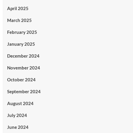
April 2025
March 2025
February 2025
January 2025
December 2024
November 2024
October 2024
September 2024
August 2024
July 2024
June 2024