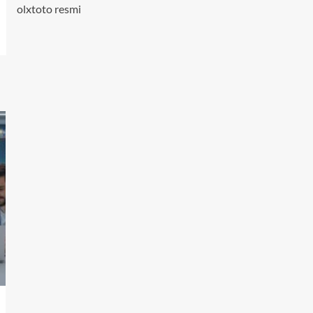
olxtoto resmi