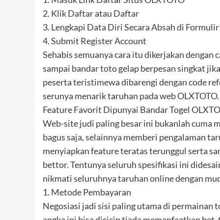
2. Klik Daftar atau Daftar
3. Lengkapi Data Diri Secara Absah di Formulir
4. Submit Register Account
Sehabis semuanya cara itu dikerjakan dengan c
sampai bandar toto gelap berpesan singkat jika 
peserta teristimewa dibarengi dengan code refe
serunya menarik taruhan pada web OLXTOTO.
Feature Favorit Dipunyai Bandar Togel OLXT
Web-site judi paling besar ini bukanlah cuma 
bagus saja, selainnya memberi pengalaman t
menyiapkan feature teratas terunggul serta s
bettor. Tentunya seluruh spesifikasi ini dides
nikmati seluruhnya taruhan online dengan muda
1. Metode Pembayaran
Negosiasi jadi sisi paling utama di permainan 
angka ini bisa dicicip tiada memanfaatkan bet