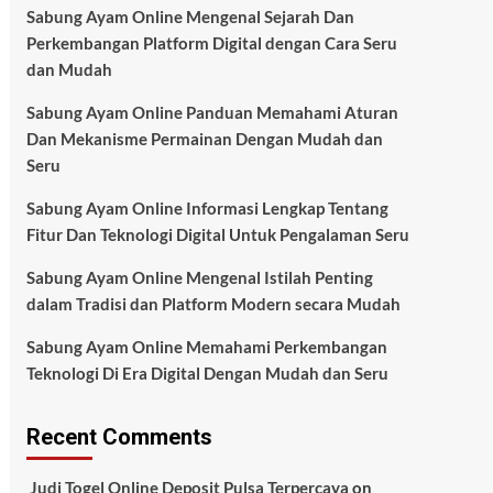
Sabung Ayam Online Mengenal Sejarah Dan
Perkembangan Platform Digital dengan Cara Seru
dan Mudah
Sabung Ayam Online Panduan Memahami Aturan
Dan Mekanisme Permainan Dengan Mudah dan
Seru
Sabung Ayam Online Informasi Lengkap Tentang
Fitur Dan Teknologi Digital Untuk Pengalaman Seru
Sabung Ayam Online Mengenal Istilah Penting
dalam Tradisi dan Platform Modern secara Mudah
Sabung Ayam Online Memahami Perkembangan
Teknologi Di Era Digital Dengan Mudah dan Seru
Recent Comments
Judi Togel Online Deposit Pulsa Terpercaya
on