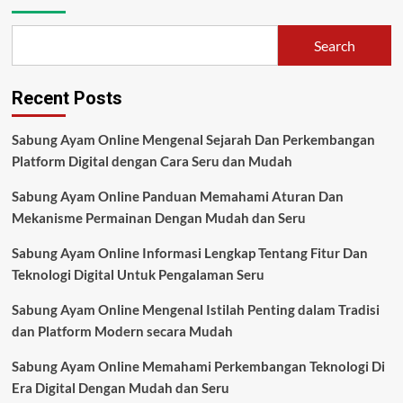
Search
Recent Posts
Sabung Ayam Online Mengenal Sejarah Dan Perkembangan
Platform Digital dengan Cara Seru dan Mudah
Sabung Ayam Online Panduan Memahami Aturan Dan
Mekanisme Permainan Dengan Mudah dan Seru
Sabung Ayam Online Informasi Lengkap Tentang Fitur Dan
Teknologi Digital Untuk Pengalaman Seru
Sabung Ayam Online Mengenal Istilah Penting dalam Tradisi
dan Platform Modern secara Mudah
Sabung Ayam Online Memahami Perkembangan Teknologi Di
Era Digital Dengan Mudah dan Seru