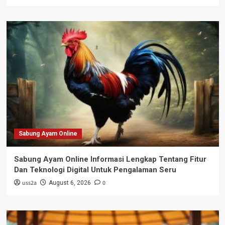
Sabung Ayam Online
Sabung Ayam Online Informasi Lengkap Tentang Fitur
Dan Teknologi Digital Untuk Pengalaman Seru
uss2a
0
August 6, 2026