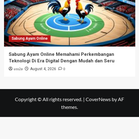
Sabung Ayam Online
Sabung Ayam Online Memahami Perkembangan
Teknologi Di Era Digital Dengan Mudah dan Seru
uss2a
0
August 4, 2026
Copyright © All rights reserved.
|
CoverNews
by AF
themes.