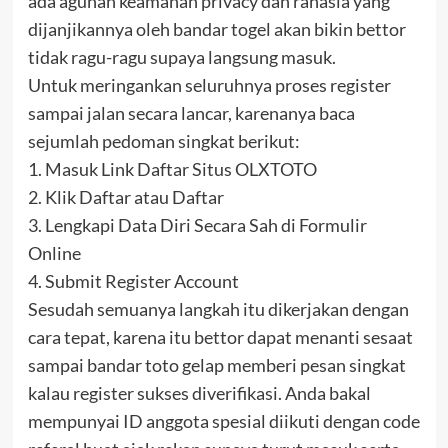
ada agunan keamanan privacy dan rahasia yang
dijanjikannya oleh bandar togel akan bikin bettor
tidak ragu-ragu supaya langsung masuk.
Untuk meringankan seluruhnya proses register
sampai jalan secara lancar, karenanya baca
sejumlah pedoman singkat berikut:
1. Masuk Link Daftar Situs OLXTOTO
2. Klik Daftar atau Daftar
3. Lengkapi Data Diri Secara Sah di Formulir
Online
4. Submit Register Account
Sesudah semuanya langkah itu dikerjakan dengan
cara tepat, karena itu bettor dapat menanti sesaat
sampai bandar toto gelap memberi pesan singkat
kalau register sukses diverifikasi. Anda bakal
mempunyai ID anggota spesial diikuti dengan code