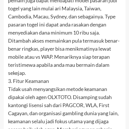
pemain juga dapat mendapati model pasaran judi
togel yang lain mulai ari Malaysia, Taiwan,
Cambodia, Macau, Sydney, dan sebagainya. Type
pasaran togel ini dapat anda rasakan dengan
menyediakan dana minimum 10 ribu saja.
Ditambah akses memainkan pula termasuk benar-
benar ringkas, player bisa menikmatinya lewat
mobile atau vs WAP. Menariknya siap terapan
teristimewa apabila anda mau bermain dalam
sekejap.
3. Fitur Keamanan
Tidak usah menyangsikan metode keamanan
dipakai oleh agen OLXTOTO. Disamping sudah
kantongi lisensi sah dari PAGCOR, WLA, First
Cagayan, dan organisasi gambling dunia yang lain,
keamanan selalu jadi fokus utama yang dijaga