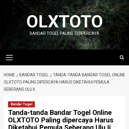
Skip
to
OLXTOTO
content
BANDAR TOGEL PALING TERPERCAYA
Primary
Menu
HOME
BANDAR TOGEL
TANDA-TANDA BANDAR TOGEL ONLINE
OLXTOTO PALING DIPERCAYA HARUS DIKETAHUI PEMULA
SEBERANG ULU II
Bandar Togel
Tanda-tanda Bandar Togel Online
OLXTOTO Paling dipercaya Harus
Diketahui Pemula Seberang Ulu Ii