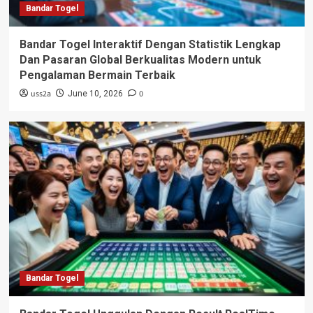
Bandar Togel
Bandar Togel Interaktif Dengan Statistik Lengkap
Dan Pasaran Global Berkualitas Modern untuk
Pengalaman Bermain Terbaik
uss2a
0
June 10, 2026
Bandar Togel