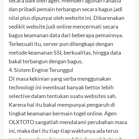
secara baik oleh agen. Memberi agunan rahasia
dan pribadi pemain terbangun secara bagus jadi
nilai plus dipunyai oleh website ini. Dikarenakan
sedikit website judi online mencermati secara
bagus keamanan data dari beberapa pemainnya.
Terkecuali itu, server pun dilengkapi dengan
metode keamanan SSL berkualitas, hingga data
bakal terbangun dengan bagus.
4. Sistem Engine Terunggul
DI masa kekinian yang serba menggunakan
technologi ini membuat banyak bettor lebih
selective dalam tentukan suatu websites sah.
Karena hal itu bakal mempunyai pengaruh di
tingkat keamanan bermain togel online. Agen
OLXTOTO sangatlah mendalami perubahan masa
ini, maka dari itu tiap-tiap waktunya ada terus