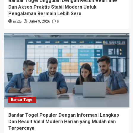
Bandar Togel Unggulan Dengan Result RealTime
Dan Akses Praktis Stabil Modern Untuk
Pengalaman Bermain Lebih Seru
uss2a
0
June 9, 2026
Bandar Togel
Bandar Togel Populer Dengan Informasi Lengkap
Dan Result Valid Modern Harian yang Mudah dan
Terpercaya