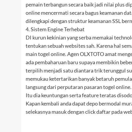
pemain terbangun secara baik jadi nilai plus di
online mencermati secara bagus keamanan data 
dilengkapi dengan struktur keamanan SSL berm
4. Sistem Engine Terhebat
DI kurun kekinian yang serba memakai technolo
tentukan sebuah websites sah. Karena hal sem
main togel online. Agen OLXTOTO amat mengert
ada pembaharuan baru supaya membikin bebera
terpilih menjadi satu diantara trik terunggul su
memukau ketertarikan banyak betaruh pemula. 
langsung dari perputaran pasaran togel online.
Itu dia keuntungan serta feature teratas diso
Kapan kembali anda dapat depo bermodal murah
selekasnya masuk dengan click daftar pada w