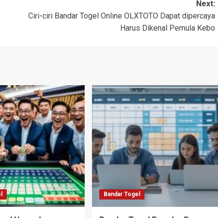
Next:
Ciri-ciri Bandar Togel Online OLXTOTO Dapat dipercaya
Harus Dikenal Pemula Kebo
l
Bandar Togel