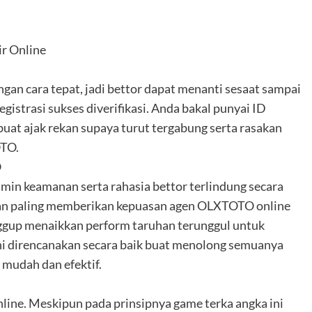
ir Online
gan cara tepat, jadi bettor dapat menanti sesaat sampai
gistrasi sukses diverifikasi. Anda bakal punyai ID
buat ajak rekan supaya turut tergabung serta rasakan
OTO.
O
amin keamanan serta rahasia bettor terlindung secara
uhan paling memberikan kepuasan agen OLXTOTO online
anggup menaikkan perform taruhan terunggul untuk
 ini direncanakan secara baik buat menolong semuanya
 mudah dan efektif.
online. Meskipun pada prinsipnya game terka angka ini