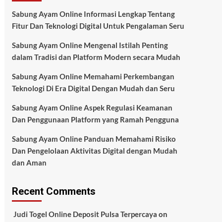
Sabung Ayam Online Informasi Lengkap Tentang
Fitur Dan Teknologi Digital Untuk Pengalaman Seru
Sabung Ayam Online Mengenal Istilah Penting
dalam Tradisi dan Platform Modern secara Mudah
Sabung Ayam Online Memahami Perkembangan
Teknologi Di Era Digital Dengan Mudah dan Seru
Sabung Ayam Online Aspek Regulasi Keamanan
Dan Penggunaan Platform yang Ramah Pengguna
Sabung Ayam Online Panduan Memahami Risiko
Dan Pengelolaan Aktivitas Digital dengan Mudah
dan Aman
Recent Comments
Judi Togel Online Deposit Pulsa Terpercaya
on