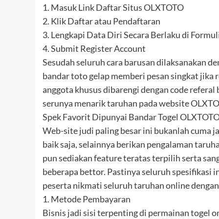
1. Masuk Link Daftar Situs OLXTOTO
2. Klik Daftar atau Pendaftaran
3. Lengkapi Data Diri Secara Berlaku di Formul
4. Submit Register Account
Sesudah seluruh cara barusan dilaksanakan den
bandar toto gelap memberi pesan singkat jika re
anggota khusus dibarengi dengan code referal 
serunya menarik taruhan pada website OLXT
Spek Favorit Dipunyai Bandar Togel OLXTOT
Web-site judi paling besar ini bukanlah cuma j
baik saja, selainnya berikan pengalaman tar
pun sediakan feature teratas terpilih serta s
beberapa bettor. Pastinya seluruh spesifikasi
peserta nikmati seluruh taruhan online dengan
1. Metode Pembayaran
Bisnis jadi sisi terpenting di permainan togel 