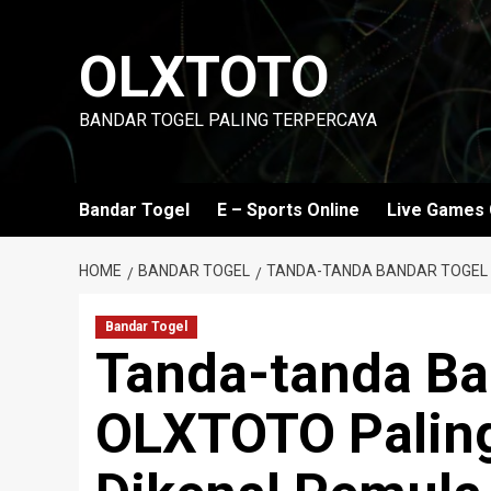
Skip
to
OLXTOTO
content
BANDAR TOGEL PALING TERPERCAYA
Bandar Togel
E – Sports Online
Live Games 
HOME
BANDAR TOGEL
TANDA-TANDA BANDAR TOGEL O
Bandar Togel
Tanda-tanda Ba
OLXTOTO Paling