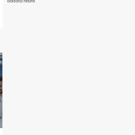
olxtoto resmi