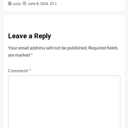
uss2a
0
June 8, 2026
Leave a Reply
Your email address will not be published.
Required fields
are marked
*
Comment
*