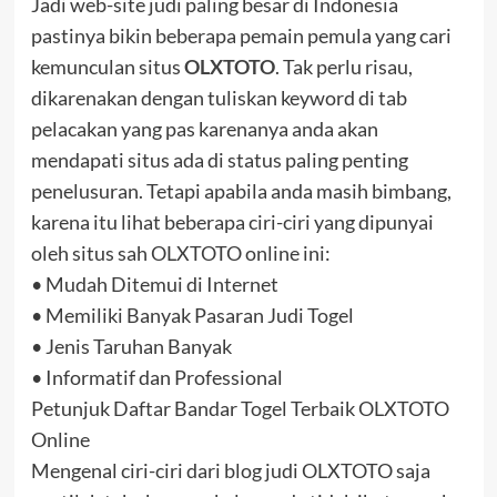
Jadi web-site judi paling besar di Indonesia
pastinya bikin beberapa pemain pemula yang cari
kemunculan situs
OLXTOTO
. Tak perlu risau,
dikarenakan dengan tuliskan keyword di tab
pelacakan yang pas karenanya anda akan
mendapati situs ada di status paling penting
penelusuran. Tetapi apabila anda masih bimbang,
karena itu lihat beberapa ciri-ciri yang dipunyai
oleh situs sah OLXTOTO online ini:
• Mudah Ditemui di Internet
• Memiliki Banyak Pasaran Judi Togel
• Jenis Taruhan Banyak
• Informatif dan Professional
Petunjuk Daftar Bandar Togel Terbaik OLXTOTO
Online
Mengenal ciri-ciri dari blog judi OLXTOTO saja