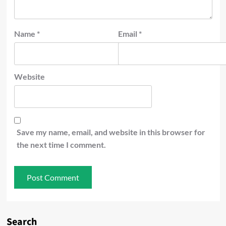
Name
*
Email
*
Website
Save my name, email, and website in this browser for
the next time I comment.
Search