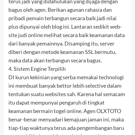
terus jadi yang didahulukan yang dijaga dengan
bagus oleh agen. Berikan agunan rahasia dan
pribadi pemain terbangun secara baik jadi nilai
plus dipunyai oleh blog ini. Lantaran sedikit web-
site judi online melihat secara baik keamanan data
dari banyak pemainnya. Disamping itu, server
diberi dengan metode keamanan SSL bermutu,
maka data akan terbangun secara bagus.
4. Sistem Engine Terpilih
DI kurun kekinian yang serba memakai technologi
ini membuat banyak bettor lebih selective dalam
tentukan suatu websites sah. Karena hal semacam
itu dapat mempunyai pengaruh di tingkat
keamanan bermain togel online. Agen OLXTOTO
benar-benar menyadari kemajuan jaman ini, maka
tiap-tiap waktunya terus ada pengembangan baru