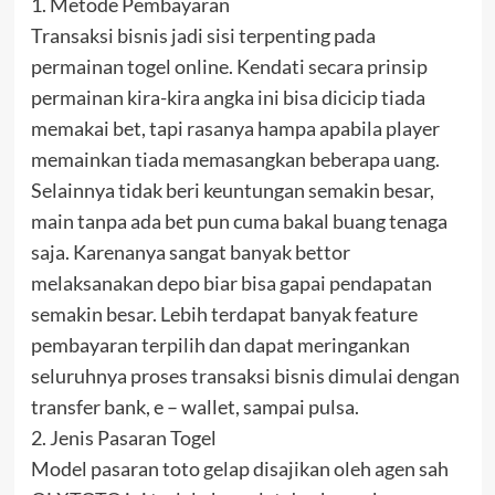
1. Metode Pembayaran
Transaksi bisnis jadi sisi terpenting pada
permainan togel online. Kendati secara prinsip
permainan kira-kira angka ini bisa dicicip tiada
memakai bet, tapi rasanya hampa apabila player
memainkan tiada memasangkan beberapa uang.
Selainnya tidak beri keuntungan semakin besar,
main tanpa ada bet pun cuma bakal buang tenaga
saja. Karenanya sangat banyak bettor
melaksanakan depo biar bisa gapai pendapatan
semakin besar. Lebih terdapat banyak feature
pembayaran terpilih dan dapat meringankan
seluruhnya proses transaksi bisnis dimulai dengan
transfer bank, e – wallet, sampai pulsa.
2. Jenis Pasaran Togel
Model pasaran toto gelap disajikan oleh agen sah