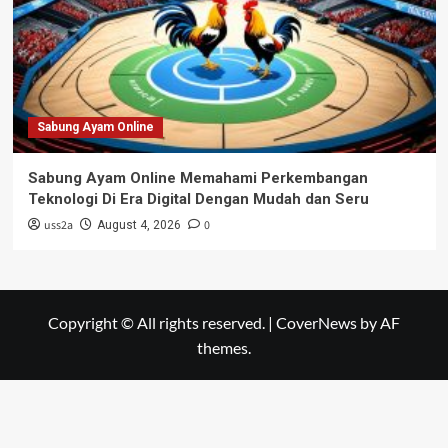
Sabung Ayam Online
Sabung Ayam Online Memahami Perkembangan
Teknologi Di Era Digital Dengan Mudah dan Seru
uss2a
0
August 4, 2026
Copyright © All rights reserved.
|
CoverNews
by AF
themes.