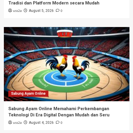
Tradisi dan Platform Modern secara Mudah
uss2a
0
August 5, 2026
Sabung Ayam Online
Sabung Ayam Online Memahami Perkembangan
Teknologi Di Era Digital Dengan Mudah dan Seru
uss2a
0
August 4, 2026