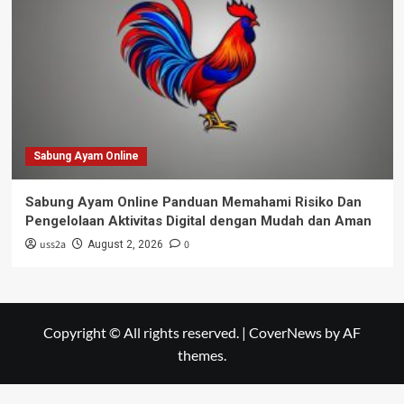
Sabung Ayam Online
Sabung Ayam Online Panduan Memahami Risiko Dan
Pengelolaan Aktivitas Digital dengan Mudah dan Aman
uss2a
0
August 2, 2026
Copyright © All rights reserved.
|
CoverNews
by AF
themes.