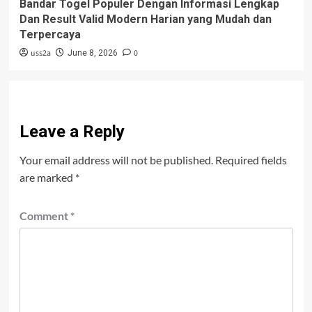
Bandar Togel Populer Dengan Informasi Lengkap
Dan Result Valid Modern Harian yang Mudah dan
Terpercaya
uss2a
0
June 8, 2026
Leave a Reply
Your email address will not be published.
Required fields
are marked
*
Comment
*