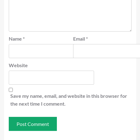
Name
*
Email
*
Website
Save my name, email, and website in this browser for
the next time I comment.