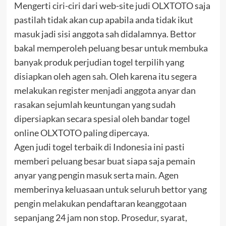
Mengerti ciri-ciri dari web-site judi OLXTOTO saja
pastilah tidak akan cup apabila anda tidak ikut
masuk jadi sisi anggota sah didalamnya. Bettor
bakal memperoleh peluang besar untuk membuka
banyak produk perjudian togel terpilih yang
disiapkan oleh agen sah. Oleh karena itu segera
melakukan register menjadi anggota anyar dan
rasakan sejumlah keuntungan yang sudah
dipersiapkan secara spesial oleh bandar togel
online OLXTOTO paling dipercaya.
Agen judi togel terbaik di Indonesia ini pasti
memberi peluang besar buat siapa saja pemain
anyar yang pengin masuk serta main. Agen
memberinya keluasaan untuk seluruh bettor yang
pengin melakukan pendaftaran keanggotaan
sepanjang 24 jam non stop. Prosedur, syarat,