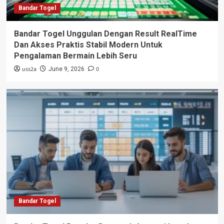
Bandar Togel
Bandar Togel Unggulan Dengan Result RealTime
Dan Akses Praktis Stabil Modern Untuk
Pengalaman Bermain Lebih Seru
uss2a
0
June 9, 2026
Bandar Togel