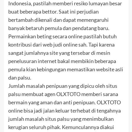
Indonesia, pastilah memberi resiko lumayan besar
buat beberapa bettor. Saat ini perjudian
bertambah dikenali dan dapat memengaruhi
banyak betaruh pemula dan pendatang baru.
Permainkan beting secara online pastilah butuh
kontribusi dari web judi online sah. Tapi karena
sangat jumlahnya site yang tersebar di mesin
penelusuran internet bakal membikin beberapa
pemula kian kebingungan memastikan website asli
dan palsu.
Jumlah masalah penipuan yang dipicu oleh situs
palsu membuat agen OLXTOTO memberi sarana
bermain yang aman dan anti penipuan. OLXTOTO
online bisa jadi jalan keluar terhebat di tengahnya
jumlah masalah situs palsu yang menimbulkan
kerugian seluruh pihak. Kemunculannya diakui