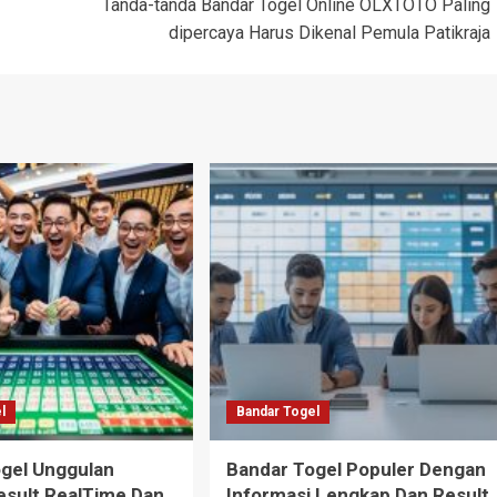
Tanda-tanda Bandar Togel Online OLXTOTO Paling
dipercaya Harus Dikenal Pemula Patikraja
l
Bandar Togel
gel Unggulan
Bandar Togel Populer Dengan
esult RealTime Dan
Informasi Lengkap Dan Result