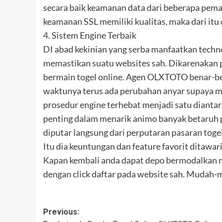
secara baik keamanan data dari beberapa pemai
keamanan SSL memiliki kualitas, maka dari itu
4. Sistem Engine Terbaik
DI abad kekinian yang serba manfaatkan techno
memastikan suatu websites sah. Dikarenakan p
bermain togel online. Agen OLXTOTO benar-ben
waktunya terus ada perubahan anyar supaya 
prosedur engine terhebat menjadi satu diantara 
penting dalam menarik animo banyak betaruh p
diputar langsung dari perputaran pasaran togel
Itu dia keuntungan dan feature favorit ditawa
Kapan kembali anda dapat depo bermodalkan m
dengan click daftar pada website sah. Mudah
Post
Previous: