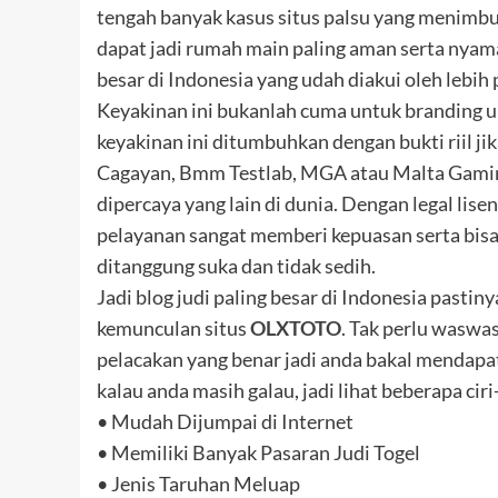
tengah banyak kasus situs palsu yang menimbu
dapat jadi rumah main paling aman serta nyaman
besar di Indonesia yang udah diakui oleh lebih
Keyakinan ini bukanlah cuma untuk branding 
keyakinan ini ditumbuhkan dengan bukti riil ji
Cagayan, Bmm Testlab, MGA atau Malta Gaming
dipercaya yang lain di dunia. Dengan legal lis
pelayanan sangat memberi kepuasan serta bis
ditanggung suka dan tidak sedih.
Jadi blog judi paling besar di Indonesia past
kemunculan situs
OLXTOTO
. Tak perlu waswa
pelacakan yang benar jadi anda bakal mendapat
kalau anda masih galau, jadi lihat beberapa cir
• Mudah Dijumpai di Internet
• Memiliki Banyak Pasaran Judi Togel
• Jenis Taruhan Meluap