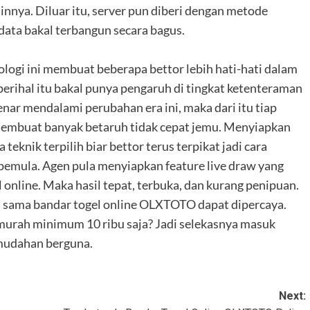
nnya. Diluar itu, server pun diberi dengan metode
 data bakal terbangun secara bagus.
logi ini membuat beberapa bettor lebih hati-hati dalam
erihal itu bakal punya pengaruh di tingkat ketenteraman
ar mendalami perubahan era ini, maka dari itu tiap
membuat banyak betaruh tidak cepat jemu. Menyiapkan
teknik terpilih biar bettor terus terpikat jadi cara
emula. Agen pula menyiapkan feature live draw yang
 online. Maka hasil tepat, terbuka, dan kurang penipuan.
ri sama bandar togel online OLXTOTO dapat dipercaya.
urah minimum 10 ribu saja? Jadi selekasnya masuk
-mudahan berguna.
Next: