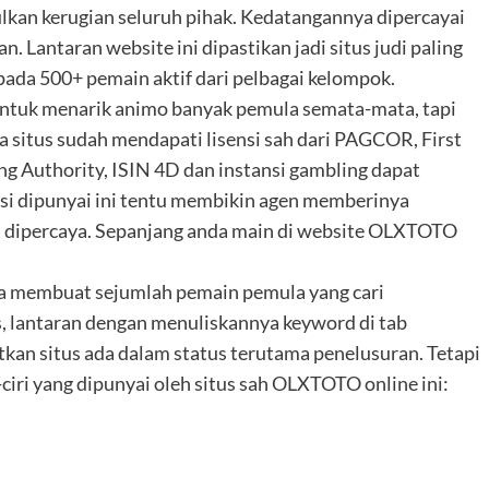
lkan kerugian seluruh pihak. Kedatangannya dipercayai
. Lantaran website ini dipastikan jadi situs judi paling
 pada 500+ pemain aktif dari pelbagai kelompok.
untuk menarik animo banyak pemula semata-mata, tapi
ka situs sudah mendapati lisensi sah dari PAGCOR, First
 Authority, ISIN 4D dan instansi gambling dapat
ensi dipunyai ini tentu membikin agen memberinya
a dipercaya. Sepanjang anda main di website OLXTOTO
inya membuat sejumlah pemain pemula yang cari
s, lantaran dengan menuliskannya keyword di tab
kan situs ada dalam status terutama penelusuran. Tetapi
i-ciri yang dipunyai oleh situs sah OLXTOTO online ini: