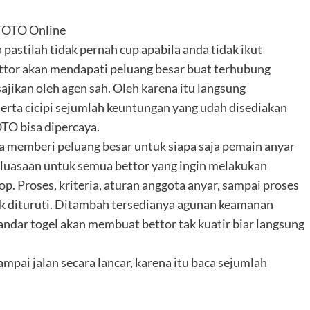
TOTO Online
 pastilah tidak pernah cup apabila anda tidak ikut
ettor akan mendapati peluang besar buat terhubung
sajikan oleh agen sah. Oleh karena itu langsung
erta cicipi sejumlah keuntungan yang udah disediakan
OTO bisa dipercaya.
inya memberi peluang besar untuk siapa saja pemain anyar
eluasaan untuk semua bettor yang ingin melakukan
. Proses, kriteria, aturan anggota anyar, sampai proses
uk dituruti. Ditambah tersedianya agunan keamanan
bandar togel akan membuat bettor tak kuatir biar langsung
pai jalan secara lancar, karena itu baca sejumlah