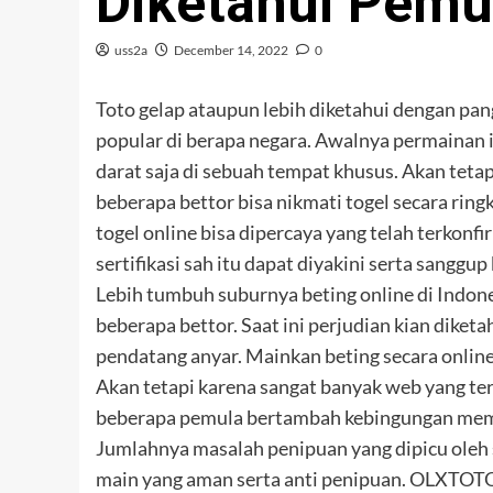
Diketahui Pemu
uss2a
December 14, 2022
0
Toto gelap ataupun lebih diketahui dengan pang
popular di berapa negara. Awalnya permainan i
darat saja di sebuah tempat khusus. Akan tetap
beberapa bettor bisa nikmati togel secara ring
togel online bisa dipercaya yang telah terkon
sertifikasi sah itu dapat diyakini serta sangg
Lebih tumbuh suburnya beting online di Indone
beberapa bettor. Saat ini perjudian kian dike
pendatang anyar. Mainkan beting secara online 
Akan tetapi karena sangat banyak web yang ter
beberapa pemula bertambah kebingungan memas
Jumlahnya masalah penipuan yang dipicu oleh
main yang aman serta anti penipuan. OLXTOTO 