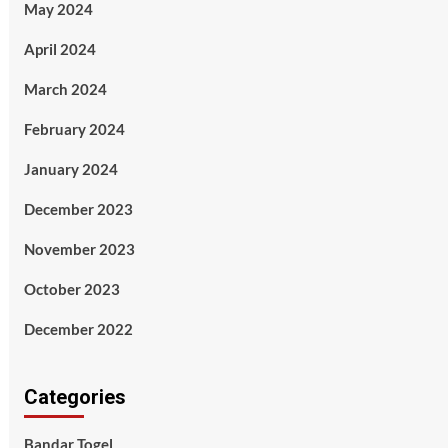
May 2024
April 2024
March 2024
February 2024
January 2024
December 2023
November 2023
October 2023
December 2022
Categories
Bandar Togel