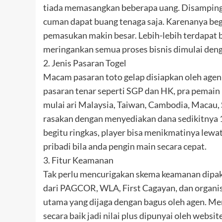
tiada memasangkan beberapa uang. Disamping t
cuman dapat buang tenaga saja. Karenanya begi
pemasukan makin besar. Lebih-lebih terdapat
meringankan semua proses bisnis dimulai dengan
2. Jenis Pasaran Togel
Macam pasaran toto gelap disiapkan oleh agen
pasaran tenar seperti SGP dan HK, pra pemain 
mulai ari Malaysia, Taiwan, Cambodia, Macau, S
rasakan dengan menyediakan dana sedikitnya 
begitu ringkas, player bisa menikmatinya lew
pribadi bila anda pengin main secara cepat.
3. Fitur Keamanan
Tak perlu mencurigakan skema keamanan dipaka
dari PAGCOR, WLA, First Cagayan, dan organisa
utama yang dijaga dengan bagus oleh agen. M
secara baik jadi nilai plus dipunyai oleh websi