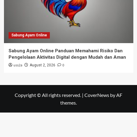
Sabung Ayam Online
Sabung Ayam Online Panduan Memahami Risiko Dan
Pengelolaan Aktivitas Digital dengan Mudah dan Aman
uss2a
0
August 2, 2026
Copyright © All rights reserved.
|
CoverNews
by AF
themes.