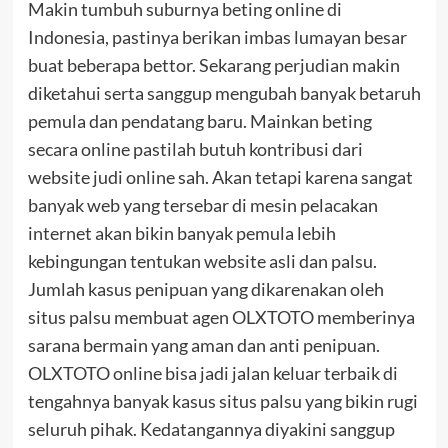
Makin tumbuh suburnya beting online di
Indonesia, pastinya berikan imbas lumayan besar
buat beberapa bettor. Sekarang perjudian makin
diketahui serta sanggup mengubah banyak betaruh
pemula dan pendatang baru. Mainkan beting
secara online pastilah butuh kontribusi dari
website judi online sah. Akan tetapi karena sangat
banyak web yang tersebar di mesin pelacakan
internet akan bikin banyak pemula lebih
kebingungan tentukan website asli dan palsu.
Jumlah kasus penipuan yang dikarenakan oleh
situs palsu membuat agen OLXTOTO memberinya
sarana bermain yang aman dan anti penipuan.
OLXTOTO online bisa jadi jalan keluar terbaik di
tengahnya banyak kasus situs palsu yang bikin rugi
seluruh pihak. Kedatangannya diyakini sanggup