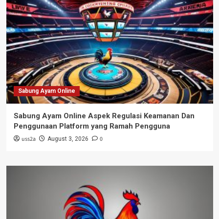
Sabung Ayam Online
Sabung Ayam Online Aspek Regulasi Keamanan Dan
Penggunaan Platform yang Ramah Pengguna
uss2a
0
August 3, 2026