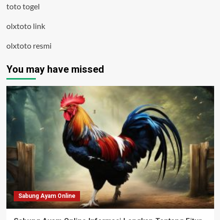
toto togel
olxtoto link
olxtoto resmi
You may have missed
Sabung Ayam Online