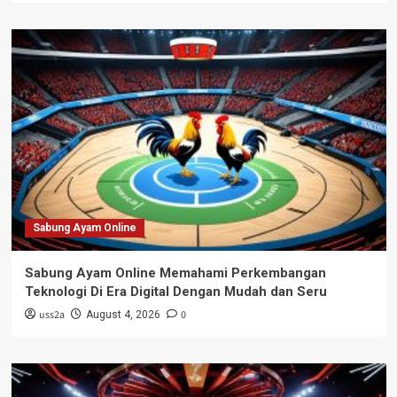
Sabung Ayam Online
Sabung Ayam Online Memahami Perkembangan
Teknologi Di Era Digital Dengan Mudah dan Seru
uss2a
0
August 4, 2026