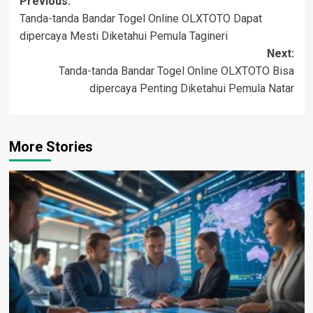
Post
Previous:
Tanda-tanda Bandar Togel Online OLXTOTO Dapat
navigation
dipercaya Mesti Diketahui Pemula Tagineri
Next:
Tanda-tanda Bandar Togel Online OLXTOTO Bisa
dipercaya Penting Diketahui Pemula Natar
More Stories