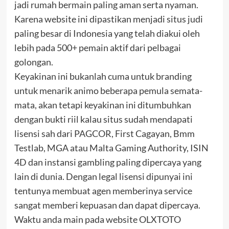
jadi rumah bermain paling aman serta nyaman.
Karena website ini dipastikan menjadi situs judi
paling besar di Indonesia yang telah diakui oleh
lebih pada 500+ pemain aktif dari pelbagai
golongan.
Keyakinan ini bukanlah cuma untuk branding
untuk menarik animo beberapa pemula semata-
mata, akan tetapi keyakinan ini ditumbuhkan
dengan bukti riil kalau situs sudah mendapati
lisensi sah dari PAGCOR, First Cagayan, Bmm
Testlab, MGA atau Malta Gaming Authority, ISIN
4D dan instansi gambling paling dipercaya yang
lain di dunia. Dengan legal lisensi dipunyai ini
tentunya membuat agen memberinya service
sangat memberi kepuasan dan dapat dipercaya.
Waktu anda main pada website OLXTOTO