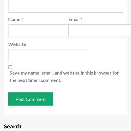
Name
*
Email
*
Website
Save my name, email, and website in this browser for
the next time I comment.
Search