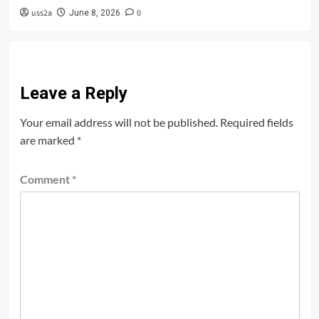
uss2a
0
June 8, 2026
Leave a Reply
Your email address will not be published.
Required fields
are marked
*
Comment
*