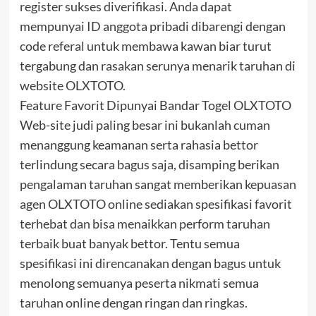
register sukses diverifikasi. Anda dapat
mempunyai ID anggota pribadi dibarengi dengan
code referal untuk membawa kawan biar turut
tergabung dan rasakan serunya menarik taruhan di
website OLXTOTO.
Feature Favorit Dipunyai Bandar Togel OLXTOTO
Web-site judi paling besar ini bukanlah cuman
menanggung keamanan serta rahasia bettor
terlindung secara bagus saja, disamping berikan
pengalaman taruhan sangat memberikan kepuasan
agen OLXTOTO online sediakan spesifikasi favorit
terhebat dan bisa menaikkan perform taruhan
terbaik buat banyak bettor. Tentu semua
spesifikasi ini direncanakan dengan bagus untuk
menolong semuanya peserta nikmati semua
taruhan online dengan ringan dan ringkas.