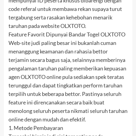
mempunyai ID peserta khusus dibarengi dengan
code referal untuk membawa rekan supaya turut
tergabung serta rasakan kehebohan menarik
taruhan pada website OLXTOTO.
Feature Favorit Dipunyai Bandar Togel OLXTOTO
Web-site judi paling besar ini bukanlah cuman
menanggung keamanan dan rahasia bettor
terjamin secara bagus saja, selainnya memberinya
pengalaman taruhan paling memberikan kepuasan
agen OLXTOTO online pula sediakan spek teratas
terunggul dan dapat tingkatkan perform taruhan
terpilih untuk beberapa bettor. Pastinya seluruh
feature ini direncanakan secara baik buat
menolong seluruh peserta nikmati seluruh taruhan
online dengan mudah dan efektif.
1. Metode Pembayaran