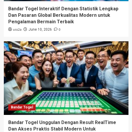
Bandar Togel Interaktif Dengan Statistik Lengkap
Dan Pasaran Global Berkualitas Modern untuk
Pengalaman Bermain Terbaik
uss2a
0
June 10, 2026
Bandar Togel
Bandar Togel Unggulan Dengan Result RealTime
Dan Akses Praktis Stabil Modern Untuk