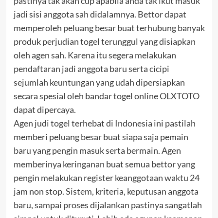
pastinya tak akan cup apabila anda tak ikut masuk
jadi sisi anggota sah didalamnya. Bettor dapat
memperoleh peluang besar buat terhubung banyak
produk perjudian togel terunggul yang disiapkan
oleh agen sah. Karena itu segera melakukan
pendaftaran jadi anggota baru serta cicipi
sejumlah keuntungan yang udah dipersiapkan
secara spesial oleh bandar togel online OLXTOTO
dapat dipercaya.
Agen judi togel terhebat di Indonesia ini pastilah
memberi peluang besar buat siapa saja pemain
baru yang pengin masuk serta bermain. Agen
memberinya keringanan buat semua bettor yang
pengin melakukan register keanggotaan waktu 24
jam non stop. Sistem, kriteria, keputusan anggota
baru, sampai proses dijalankan pastinya sangatlah