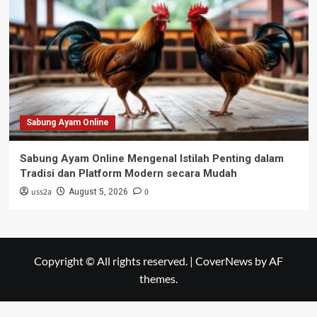
Sabung Ayam Online
Sabung Ayam Online Mengenal Istilah Penting dalam
Tradisi dan Platform Modern secara Mudah
uss2a
0
August 5, 2026
Copyright © All rights reserved.
|
CoverNews
by AF
themes.