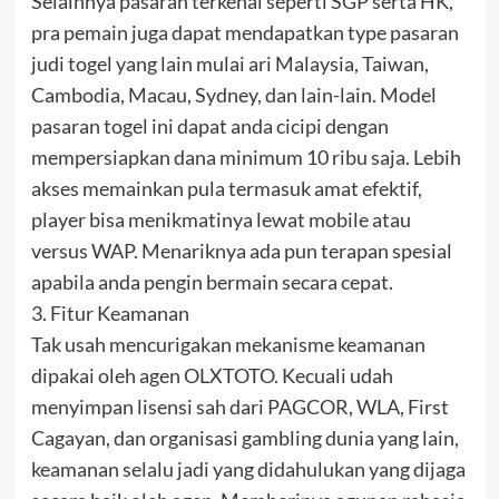
Selainnya pasaran terkenal seperti SGP serta HK,
pra pemain juga dapat mendapatkan type pasaran
judi togel yang lain mulai ari Malaysia, Taiwan,
Cambodia, Macau, Sydney, dan lain-lain. Model
pasaran togel ini dapat anda cicipi dengan
mempersiapkan dana minimum 10 ribu saja. Lebih
akses memainkan pula termasuk amat efektif,
player bisa menikmatinya lewat mobile atau
versus WAP. Menariknya ada pun terapan spesial
apabila anda pengin bermain secara cepat.
3. Fitur Keamanan
Tak usah mencurigakan mekanisme keamanan
dipakai oleh agen OLXTOTO. Kecuali udah
menyimpan lisensi sah dari PAGCOR, WLA, First
Cagayan, dan organisasi gambling dunia yang lain,
keamanan selalu jadi yang didahulukan yang dijaga