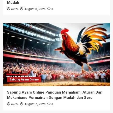
Mudah
uss2a
0
August 8, 2026
Sabung Ayam Online
Sabung Ayam Online Panduan Memahami Aturan Dan
Mekanisme Permainan Dengan Mudah dan Seru
uss2a
0
August 7, 2026