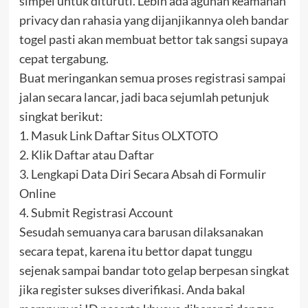
simpel untuk dituruti. Lebih ada agunan keamanan
privacy dan rahasia yang dijanjikannya oleh bandar
togel pasti akan membuat bettor tak sangsi supaya
cepat tergabung.
Buat meringankan semua proses registrasi sampai
jalan secara lancar, jadi baca sejumlah petunjuk
singkat berikut:
1. Masuk Link Daftar Situs OLXTOTO
2. Klik Daftar atau Daftar
3. Lengkapi Data Diri Secara Absah di Formulir
Online
4. Submit Registrasi Account
Sesudah semuanya cara barusan dilaksanakan
secara tepat, karena itu bettor dapat tunggu
sejenak sampai bandar toto gelap berpesan singkat
jika register sukses diverifikasi. Anda bakal