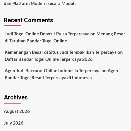
dan Platform Modern secara Mudah
Recent Comments
Judi Togel Online Deposit Pulsa Terpercaya
on
Menang Besar
di Taruhan Bandar Togel Online
Kemenangan Besar di Situs Judi Tembak Ikan Terpercaya
on
Daftar Bandar Togel Online Terpercaya 2026
Agen Judi Baccarat Online Indonesia Terpercaya
on
Agen
Bandar Togel Resmi Terpercaya di Indonesia
Archives
August 2026
July 2026