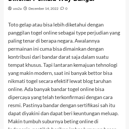
uss2a
December 14, 2022
0
Toto gelap atau bisa lebih diketahui dengan
panggilan togel online sebagai type perjudian yang
paling tenar di berapa negara. Awalannya
permainan ini cuma bisa dimainkan dengan
kontribusi dari bandar darat saja dalam suatu
tempat khusus. Tapi lantaran kemajuan tehnologi
yang makin modern, saat ini banyak bettor bisa
nikmati togel secara efektif lewat blog taruhan
online. Ada banyak bandar togel online bisa
dipercaya yang telah terkonfirmasi dengan cara
resmi. Pastinya bandar dengan sertifikasi sah itu
dapat diyakini dan dapat beri keuntungan meluap.
Makin tumbuh suburnya beting online di