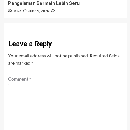
Pengalaman Bermain Lebih Seru
uss2a
0
June 9, 2026
Leave a Reply
Your email address will not be published.
Required fields
are marked
*
Comment
*