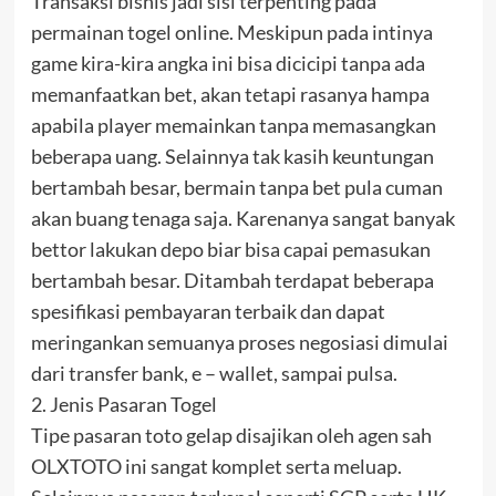
Transaksi bisnis jadi sisi terpenting pada
permainan togel online. Meskipun pada intinya
game kira-kira angka ini bisa dicicipi tanpa ada
memanfaatkan bet, akan tetapi rasanya hampa
apabila player memainkan tanpa memasangkan
beberapa uang. Selainnya tak kasih keuntungan
bertambah besar, bermain tanpa bet pula cuman
akan buang tenaga saja. Karenanya sangat banyak
bettor lakukan depo biar bisa capai pemasukan
bertambah besar. Ditambah terdapat beberapa
spesifikasi pembayaran terbaik dan dapat
meringankan semuanya proses negosiasi dimulai
dari transfer bank, e – wallet, sampai pulsa.
2. Jenis Pasaran Togel
Tipe pasaran toto gelap disajikan oleh agen sah
OLXTOTO ini sangat komplet serta meluap.