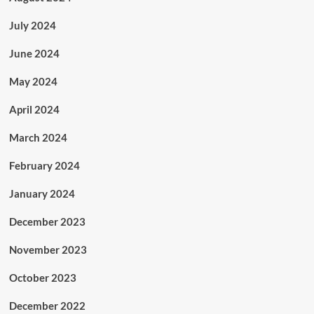
July 2024
June 2024
May 2024
April 2024
March 2024
February 2024
January 2024
December 2023
November 2023
October 2023
December 2022