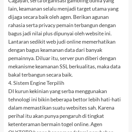
Cagayan, serta organisasi gambling dunia yang
lain, keamanan selalu menjadi target utama yang
dijaga secara baik oleh agen. Berikan agunan
rahasia serta privacy pemain terbangun dengan
bagus jadi nilai plus dipunyai oleh website ini.
Lantaran sedikit web judi online memerhatikan
dengan bagus keamanan data dari banyak
pemainnya. Diluar itu, server pun diberi dengan
mekanisme keamanan SSL berkualitas, maka data
bakal terbangun secara baik.
4. Sistem Engine Terpilih
DI kurun kekinian yang serba menggunakan
tehnologi ini bikin beberapa bettor lebih hati-hati
dalam memastikan suatu websites sah. Karena
perihal itu akan punya pengaruh di tingkat
ketenteraman bermain togel online. Agen