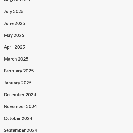
July 2025
June 2025
May 2025
April 2025
March 2025
February 2025
January 2025
December 2024
November 2024
October 2024
September 2024