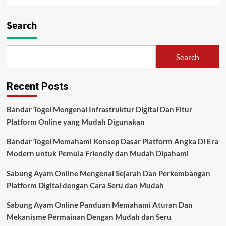
Search
Search
Recent Posts
Bandar Togel Mengenal Infrastruktur Digital Dan Fitur
Platform Online yang Mudah Digunakan
Bandar Togel Memahami Konsep Dasar Platform Angka Di Era
Modern untuk Pemula Friendly dan Mudah Dipahami
Sabung Ayam Online Mengenal Sejarah Dan Perkembangan
Platform Digital dengan Cara Seru dan Mudah
Sabung Ayam Online Panduan Memahami Aturan Dan
Mekanisme Permainan Dengan Mudah dan Seru