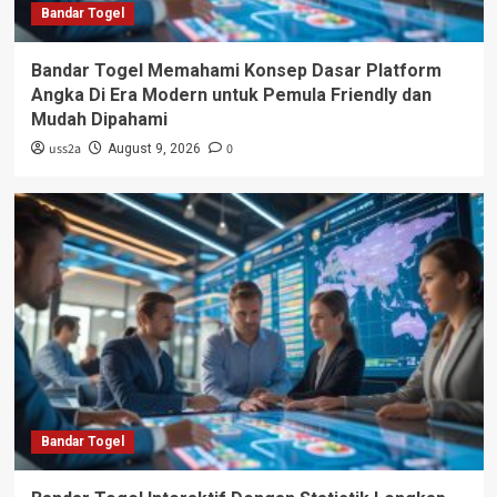
Bandar Togel
Bandar Togel Memahami Konsep Dasar Platform
Angka Di Era Modern untuk Pemula Friendly dan
Mudah Dipahami
uss2a
0
August 9, 2026
Bandar Togel