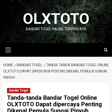
Skip
to
OLXTOTO
content
BANDAR TOGEL PALING TERPERCAYA
Primary
Menu
HOME
BANDAR TOGEL
TANDA-TANDA BANDAR TOGEL ONLINE
OLXTOTO DAPAT DIPERCAYA PENTING DIKENAL PEMULA SUNGAI
PINYUH
Bandar Togel
Tanda-tanda Bandar Togel Online
OLXTOTO Dapat dipercaya Penting
Dikenal Pemula Sungai Pinyuh