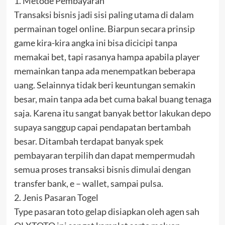
1. Metode Pembayaran
Transaksi bisnis jadi sisi paling utama di dalam
permainan togel online. Biarpun secara prinsip
game kira-kira angka ini bisa dicicipi tanpa
memakai bet, tapi rasanya hampa apabila player
memainkan tanpa ada menempatkan beberapa
uang. Selainnya tidak beri keuntungan semakin
besar, main tanpa ada bet cuma bakal buang tenaga
saja. Karena itu sangat banyak bettor lakukan depo
supaya sanggup capai pendapatan bertambah
besar. Ditambah terdapat banyak spek
pembayaran terpilih dan dapat mempermudah
semua proses transaksi bisnis dimulai dengan
transfer bank, e – wallet, sampai pulsa.
2. Jenis Pasaran Togel
Type pasaran toto gelap disiapkan oleh agen sah