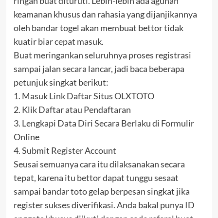
ringan buat dituruti. Lebih-lebih ada agunan
keamanan khusus dan rahasia yang dijanjikannya
oleh bandar togel akan membuat bettor tidak
kuatir biar cepat masuk.
Buat meringankan seluruhnya proses registrasi
sampai jalan secara lancar, jadi baca beberapa
petunjuk singkat berikut:
1. Masuk Link Daftar Situs OLXTOTO
2. Klik Daftar atau Pendaftaran
3. Lengkapi Data Diri Secara Berlaku di Formulir
Online
4. Submit Register Account
Seusai semuanya cara itu dilaksanakan secara
tepat, karena itu bettor dapat tunggu sesaat
sampai bandar toto gelap berpesan singkat jika
register sukses diverifikasi. Anda bakal punya ID