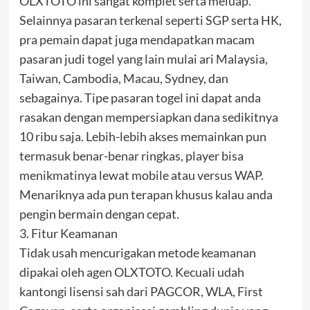
OLXTOTO ini sangat komplet serta meluap.
Selainnya pasaran terkenal seperti SGP serta HK,
pra pemain dapat juga mendapatkan macam
pasaran judi togel yang lain mulai ari Malaysia,
Taiwan, Cambodia, Macau, Sydney, dan
sebagainya. Tipe pasaran togel ini dapat anda
rasakan dengan mempersiapkan dana sedikitnya
10 ribu saja. Lebih-lebih akses memainkan pun
termasuk benar-benar ringkas, player bisa
menikmatinya lewat mobile atau versus WAP.
Menariknya ada pun terapan khusus kalau anda
pengin bermain dengan cepat.
3. Fitur Keamanan
Tidak usah mencurigakan metode keamanan
dipakai oleh agen OLXTOTO. Kecuali udah
kantongi lisensi sah dari PAGCOR, WLA, First