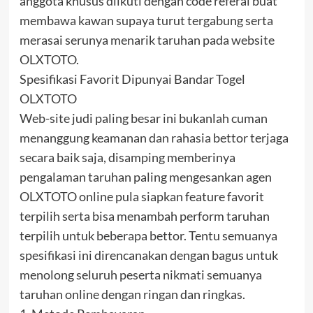
anggota khusus diikuti dengan code referal buat
membawa kawan supaya turut tergabung serta
merasai serunya menarik taruhan pada website
OLXTOTO.
Spesifikasi Favorit Dipunyai Bandar Togel
OLXTOTO
Web-site judi paling besar ini bukanlah cuman
menanggung keamanan dan rahasia bettor terjaga
secara baik saja, disamping memberinya
pengalaman taruhan paling mengesankan agen
OLXTOTO online pula siapkan feature favorit
terpilih serta bisa menambah perform taruhan
terpilih untuk beberapa bettor. Tentu semuanya
spesifikasi ini direncanakan dengan bagus untuk
menolong seluruh peserta nikmati semuanya
taruhan online dengan ringan dan ringkas.