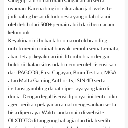
sanggup jadi rumah main sangat aman serta
nyaman. Karena blog ini dikatakan jadi website
judi paling besar di Indonesia yang udah diakui
oleh lebih dari 500+ pemain aktif dari bermacam
kelompok.
Keyakinan ini bukanlah cuma untuk branding
untuk memicu minat banyak pemula semata-mata,
akan tetapi keyakinan ini ditumbuhkan dengan
bukti riil kalau situs udah memperoleh lisensi sah
dari PAGCOR, First Cagayan, Bmm Testlab, MGA
atau Malta Gaming Authority, ISIN 4D serta
instansi gambling dapat dipercaya yang lain di
dunia. Dengan legal lisensi dipunyai ini tentu bikin
agen berikan pelayanan amat mengesankan serta
bisa dipercaya. Waktu anda main di website
OLXTOTO ditanggung bahagia dan tidak sedih.