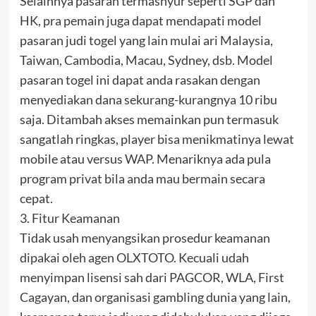
Selainnya pasaran termashyur seperti SGP dan
HK, pra pemain juga dapat mendapati model
pasaran judi togel yang lain mulai ari Malaysia,
Taiwan, Cambodia, Macau, Sydney, dsb. Model
pasaran togel ini dapat anda rasakan dengan
menyediakan dana sekurang-kurangnya 10 ribu
saja. Ditambah akses memainkan pun termasuk
sangatlah ringkas, player bisa menikmatinya lewat
mobile atau versus WAP. Menariknya ada pula
program privat bila anda mau bermain secara
cepat.
3. Fitur Keamanan
Tidak usah menyangsikan prosedur keamanan
dipakai oleh agen OLXTOTO. Kecuali udah
menyimpan lisensi sah dari PAGCOR, WLA, First
Cagayan, dan organisasi gambling dunia yang lain,