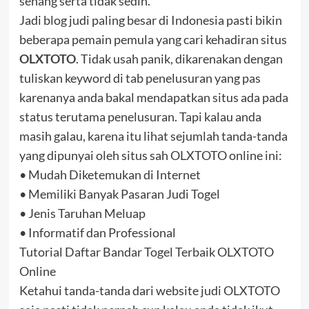
senang serta tidak sedih.
Jadi blog judi paling besar di Indonesia pasti bikin
beberapa pemain pemula yang cari kehadiran situs
OLXTOTO
. Tidak usah panik, dikarenakan dengan
tuliskan keyword di tab penelusuran yang pas
karenanya anda bakal mendapatkan situs ada pada
status terutama penelusuran. Tapi kalau anda
masih galau, karena itu lihat sejumlah tanda-tanda
yang dipunyai oleh situs sah OLXTOTO online ini:
• Mudah Diketemukan di Internet
• Memiliki Banyak Pasaran Judi Togel
• Jenis Taruhan Meluap
• Informatif dan Professional
Tutorial Daftar Bandar Togel Terbaik OLXTOTO
Online
Ketahui tanda-tanda dari website judi OLXTOTO