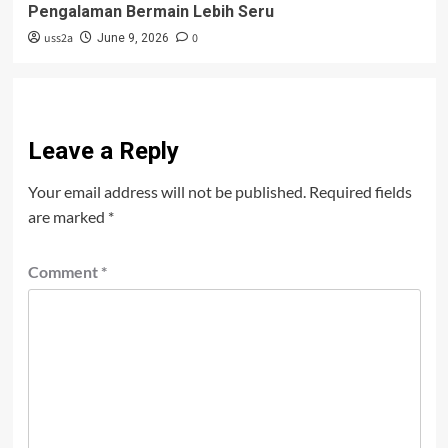
Pengalaman Bermain Lebih Seru
uss2a
0
June 9, 2026
Leave a Reply
Your email address will not be published.
Required fields
are marked
*
Comment
*