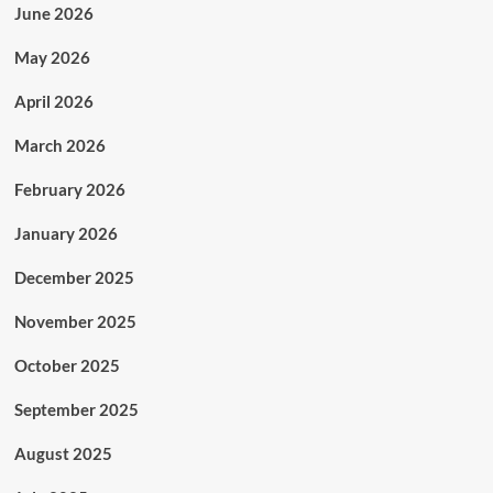
June 2026
May 2026
April 2026
March 2026
February 2026
January 2026
December 2025
November 2025
October 2025
September 2025
August 2025