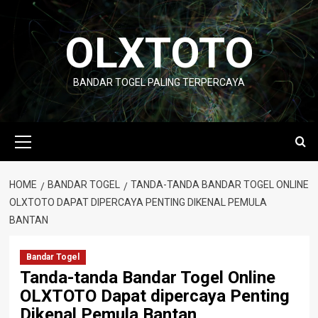
Skip
to
OLXTOTO
content
BANDAR TOGEL PALING TERPERCAYA
Primary
Menu
HOME
BANDAR TOGEL
TANDA-TANDA BANDAR TOGEL ONLINE
OLXTOTO DAPAT DIPERCAYA PENTING DIKENAL PEMULA
BANTAN
Bandar Togel
Tanda-tanda Bandar Togel Online
OLXTOTO Dapat dipercaya Penting
Dikenal Pemula Bantan