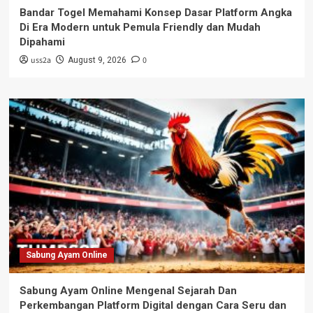
Bandar Togel Memahami Konsep Dasar Platform Angka
Di Era Modern untuk Pemula Friendly dan Mudah
Dipahami
uss2a
0
August 9, 2026
Sabung Ayam Online
Sabung Ayam Online Mengenal Sejarah Dan
Perkembangan Platform Digital dengan Cara Seru dan