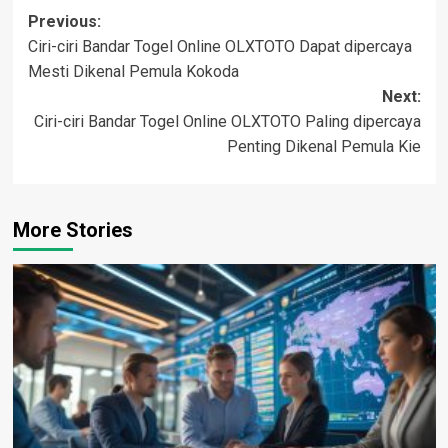
Post
Previous:
Ciri-ciri Bandar Togel Online OLXTOTO Dapat dipercaya
navigation
Mesti Dikenal Pemula Kokoda
Next:
Ciri-ciri Bandar Togel Online OLXTOTO Paling dipercaya
Penting Dikenal Pemula Kie
More Stories