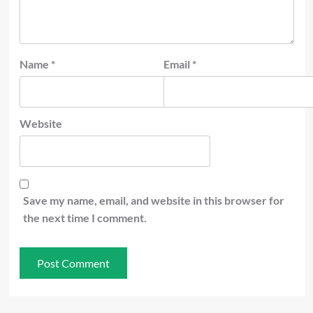
Name
*
Email
*
Website
Save my name, email, and website in this browser for
the next time I comment.