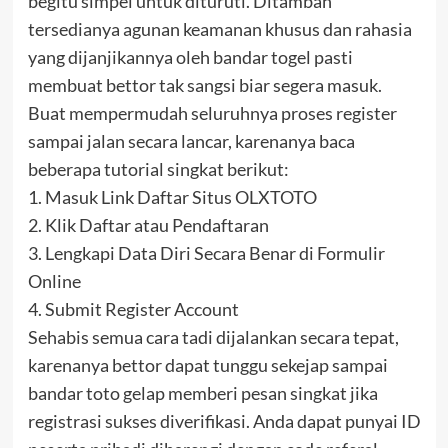
begitu simpel untuk dituruti. Ditambah
tersedianya agunan keamanan khusus dan rahasia
yang dijanjikannya oleh bandar togel pasti
membuat bettor tak sangsi biar segera masuk.
Buat mempermudah seluruhnya proses register
sampai jalan secara lancar, karenanya baca
beberapa tutorial singkat berikut:
1. Masuk Link Daftar Situs OLXTOTO
2. Klik Daftar atau Pendaftaran
3. Lengkapi Data Diri Secara Benar di Formulir
Online
4. Submit Register Account
Sehabis semua cara tadi dijalankan secara tepat,
karenanya bettor dapat tunggu sekejap sampai
bandar toto gelap memberi pesan singkat jika
registrasi sukses diverifikasi. Anda dapat punyai ID