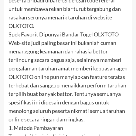
peserta pribadi dibarengi dengan code referal
untuk membawa rekan biar turut tergabung dan
rasakan serunya menarik taruhan di website
OLXTOTO.
Spek Favorit Dipunyai Bandar Togel OLXTOTO
Web-site judi paling besar ini bukanlah cuman
menanggung keamanan dan rahasia bettor
terlindung secara bagus saja, selainnya memberi
pengalaman taruhan amat memberi kepuasan agen
OLXTOTO online pun menyiapkan feature teratas
terhebat dan sanggup menaikkan perform taruhan
terpilih buat banyak bettor. Tentunya semuanya
spesifikasi ini didesain dengan bagus untuk
menolong seluruh peserta nikmati semua taruhan
online secara ringan dan ringkas.
1. Metode Pembayaran