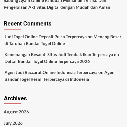
Sabung Ayam Online Panduan Memahami Risiko Dan
Pengelolaan Aktivitas Digital dengan Mudah dan Aman
Recent Comments
Judi Togel Online Deposit Pulsa Terpercaya
on
Menang Besar
di Taruhan Bandar Togel Online
Kemenangan Besar di Situs Judi Tembak Ikan Terpercaya
on
Daftar Bandar Togel Online Terpercaya 2026
Agen Judi Baccarat Online Indonesia Terpercaya
on
Agen
Bandar Togel Resmi Terpercaya di Indonesia
Archives
August 2026
July 2026