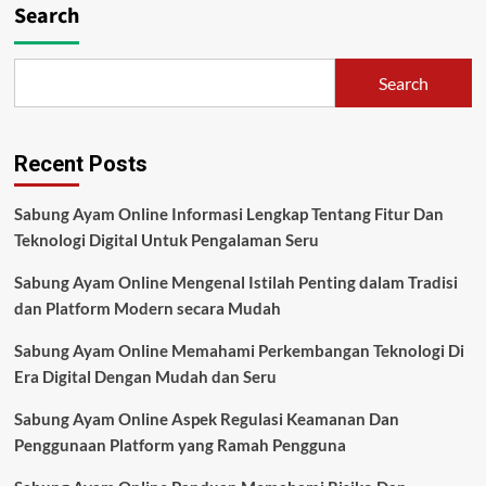
Search
Search
Recent Posts
Sabung Ayam Online Informasi Lengkap Tentang Fitur Dan
Teknologi Digital Untuk Pengalaman Seru
Sabung Ayam Online Mengenal Istilah Penting dalam Tradisi
dan Platform Modern secara Mudah
Sabung Ayam Online Memahami Perkembangan Teknologi Di
Era Digital Dengan Mudah dan Seru
Sabung Ayam Online Aspek Regulasi Keamanan Dan
Penggunaan Platform yang Ramah Pengguna