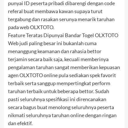
punyai ID peserta pribadi dibarengi dengan code
referal buat membawa kawan supaya turut
tergabung dan rasakan serunya menarik taruhan
pada web OLXTOTO.
Feature Teratas Dipunyai Bandar Togel OLXTOTO
Web judi paling besar ini bukanlah cuma
menanggung keamanan dan rahasia bettor
terjamin secara baik saja, kecuali memberinya
pengalaman taruhan sangat memberikan kepuasan
agen OLXTOTO online pula sediakan spek favorit
terbaik serta sanggup mempertingkat perform
taruhan terbaik untuk beberapa bettor. Sudah
pasti seluruhnya spesifikasi ini direncanakan
secara bagus buat menolong seluruhnya peserta
nikmati seluruhnya taruhan online dengan ringan
dan efektif.