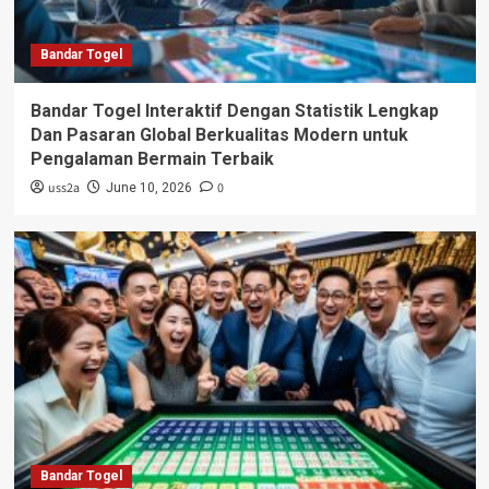
Bandar Togel
Bandar Togel Interaktif Dengan Statistik Lengkap
Dan Pasaran Global Berkualitas Modern untuk
Pengalaman Bermain Terbaik
uss2a
0
June 10, 2026
Bandar Togel