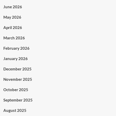
June 2026
May 2026
April 2026
March 2026
February 2026
January 2026
December 2025
November 2025
October 2025
September 2025
August 2025