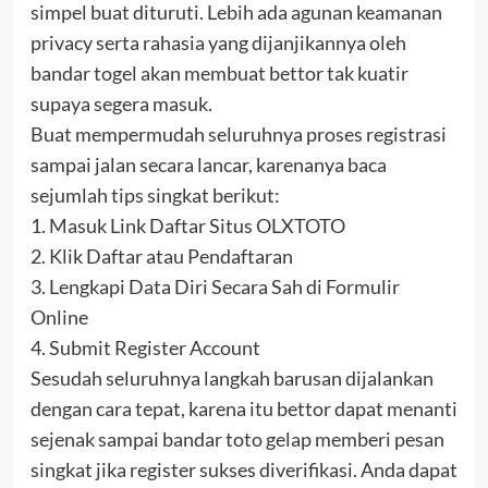
simpel buat dituruti. Lebih ada agunan keamanan
privacy serta rahasia yang dijanjikannya oleh
bandar togel akan membuat bettor tak kuatir
supaya segera masuk.
Buat mempermudah seluruhnya proses registrasi
sampai jalan secara lancar, karenanya baca
sejumlah tips singkat berikut:
1. Masuk Link Daftar Situs OLXTOTO
2. Klik Daftar atau Pendaftaran
3. Lengkapi Data Diri Secara Sah di Formulir
Online
4. Submit Register Account
Sesudah seluruhnya langkah barusan dijalankan
dengan cara tepat, karena itu bettor dapat menanti
sejenak sampai bandar toto gelap memberi pesan
singkat jika register sukses diverifikasi. Anda dapat