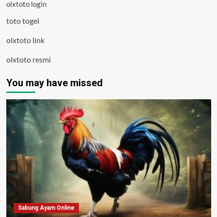
olxtoto login
toto togel
olxtoto link
olxtoto resmi
You may have missed
Sabung Ayam Online