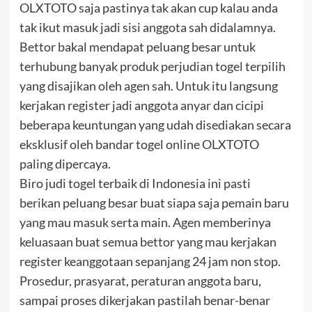
OLXTOTO saja pastinya tak akan cup kalau anda
tak ikut masuk jadi sisi anggota sah didalamnya.
Bettor bakal mendapat peluang besar untuk
terhubung banyak produk perjudian togel terpilih
yang disajikan oleh agen sah. Untuk itu langsung
kerjakan register jadi anggota anyar dan cicipi
beberapa keuntungan yang udah disediakan secara
eksklusif oleh bandar togel online OLXTOTO
paling dipercaya.
Biro judi togel terbaik di Indonesia ini pasti
berikan peluang besar buat siapa saja pemain baru
yang mau masuk serta main. Agen memberinya
keluasaan buat semua bettor yang mau kerjakan
register keanggotaan sepanjang 24 jam non stop.
Prosedur, prasyarat, peraturan anggota baru,
sampai proses dikerjakan pastilah benar-benar