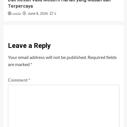
Terpercaya
uss2a
0
June 8, 2026
Leave a Reply
Your email address will not be published.
Required fields
are marked
*
Comment
*