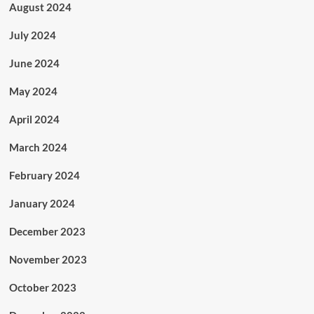
August 2024
July 2024
June 2024
May 2024
April 2024
March 2024
February 2024
January 2024
December 2023
November 2023
October 2023