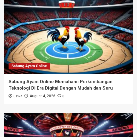
Sabung Ayam Online
Sabung Ayam Online Memahami Perkembangan
Teknologi Di Era Digital Dengan Mudah dan Seru
uss2a
0
August 4, 2026