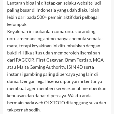
Lantaran blog ini ditetapkan selaku website judi
paling besar di Indonesia yang udah diakui oleh
lebih dari pada 500+ pemain aktif dari pelbagai
kelompok.
Keyakinan ini bukanlah cuma untuk branding
untuk memancing animo banyak pemula semata-
mata, tetapi keyakinan ini ditumbuhkan dengan
bukti riil jika situs udah memperoleh lisensi sah
dari PAGCOR, First Cagayan, Bmm Testlab, MGA
atau Malta Gaming Authority, ISIN 4D serta
instansi gambling paling dipercaya yang lain di
dunia. Dengan legal lisensi dipunyai ini tentunya
membuat agen memberi service amat memberikan
kepuasan dan dapat dipercaya. Waktu anda
bermain pada web OLXTOTO ditanggung suka dan
tak pernah sedih.