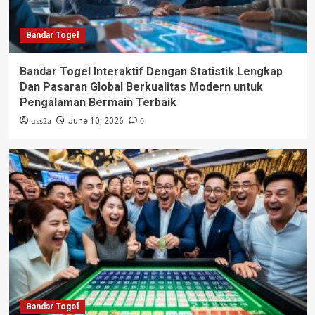
Bandar Togel
Bandar Togel Interaktif Dengan Statistik Lengkap
Dan Pasaran Global Berkualitas Modern untuk
Pengalaman Bermain Terbaik
uss2a
0
June 10, 2026
Bandar Togel