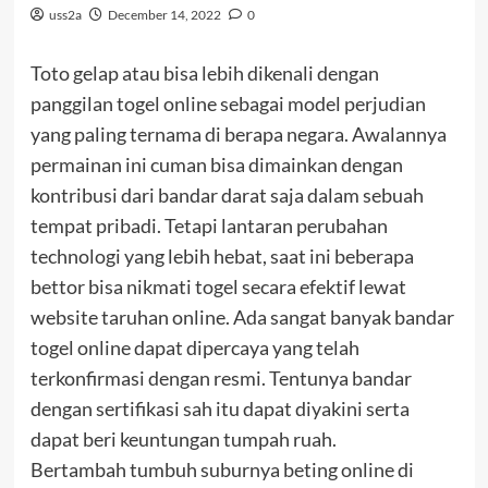
uss2a
December 14, 2022
0
Toto gelap atau bisa lebih dikenali dengan
panggilan togel online sebagai model perjudian
yang paling ternama di berapa negara. Awalannya
permainan ini cuman bisa dimainkan dengan
kontribusi dari bandar darat saja dalam sebuah
tempat pribadi. Tetapi lantaran perubahan
technologi yang lebih hebat, saat ini beberapa
bettor bisa nikmati togel secara efektif lewat
website taruhan online. Ada sangat banyak bandar
togel online dapat dipercaya yang telah
terkonfirmasi dengan resmi. Tentunya bandar
dengan sertifikasi sah itu dapat diyakini serta
dapat beri keuntungan tumpah ruah.
Bertambah tumbuh suburnya beting online di