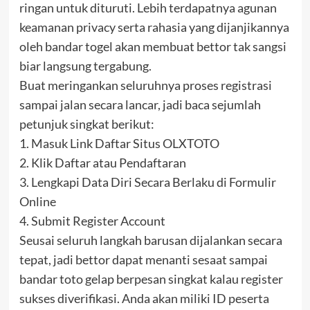
ringan untuk dituruti. Lebih terdapatnya agunan
keamanan privacy serta rahasia yang dijanjikannya
oleh bandar togel akan membuat bettor tak sangsi
biar langsung tergabung.
Buat meringankan seluruhnya proses registrasi
sampai jalan secara lancar, jadi baca sejumlah
petunjuk singkat berikut:
1. Masuk Link Daftar Situs OLXTOTO
2. Klik Daftar atau Pendaftaran
3. Lengkapi Data Diri Secara Berlaku di Formulir
Online
4. Submit Register Account
Seusai seluruh langkah barusan dijalankan secara
tepat, jadi bettor dapat menanti sesaat sampai
bandar toto gelap berpesan singkat kalau register
sukses diverifikasi. Anda akan miliki ID peserta