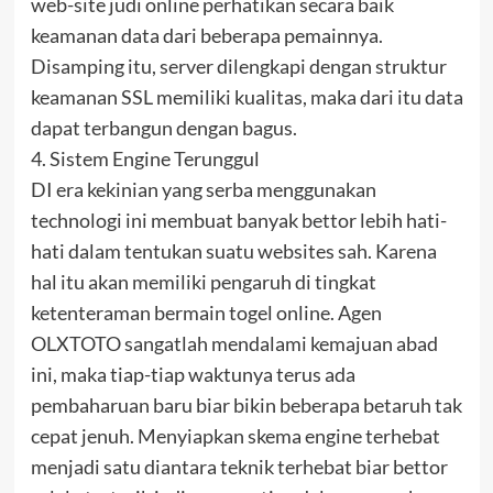
web-site judi online perhatikan secara baik
keamanan data dari beberapa pemainnya.
Disamping itu, server dilengkapi dengan struktur
keamanan SSL memiliki kualitas, maka dari itu data
dapat terbangun dengan bagus.
4. Sistem Engine Terunggul
DI era kekinian yang serba menggunakan
technologi ini membuat banyak bettor lebih hati-
hati dalam tentukan suatu websites sah. Karena
hal itu akan memiliki pengaruh di tingkat
ketenteraman bermain togel online. Agen
OLXTOTO sangatlah mendalami kemajuan abad
ini, maka tiap-tiap waktunya terus ada
pembaharuan baru biar bikin beberapa betaruh tak
cepat jenuh. Menyiapkan skema engine terhebat
menjadi satu diantara teknik terhebat biar bettor