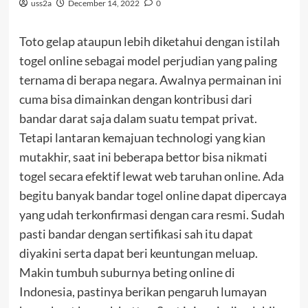
uss2a
December 14, 2022
0
Toto gelap ataupun lebih diketahui dengan istilah
togel online sebagai model perjudian yang paling
ternama di berapa negara. Awalnya permainan ini
cuma bisa dimainkan dengan kontribusi dari
bandar darat saja dalam suatu tempat privat.
Tetapi lantaran kemajuan technologi yang kian
mutakhir, saat ini beberapa bettor bisa nikmati
togel secara efektif lewat web taruhan online. Ada
begitu banyak bandar togel online dapat dipercaya
yang udah terkonfirmasi dengan cara resmi. Sudah
pasti bandar dengan sertifikasi sah itu dapat
diyakini serta dapat beri keuntungan meluap.
Makin tumbuh suburnya beting online di
Indonesia, pastinya berikan pengaruh lumayan