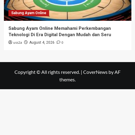
Sabung Ayam Online
Sabung Ayam Online Memahami Perkembangan
Teknologi Di Era Digital Dengan Mudah dan Seru
uss2a
0
August 4, 2026
Copyright © All rights reserved.
|
CoverNews
by AF
themes.