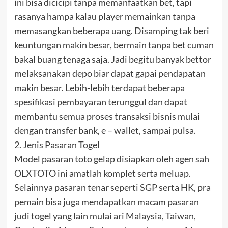
ini bisa dicicipi tanpa memanfaatkan bet, tapi
rasanya hampa kalau player memainkan tanpa
memasangkan beberapa uang. Disamping tak beri
keuntungan makin besar, bermain tanpa bet cuman
bakal buang tenaga saja. Jadi begitu banyak bettor
melaksanakan depo biar dapat gapai pendapatan
makin besar. Lebih-lebih terdapat beberapa
spesifikasi pembayaran terunggul dan dapat
membantu semua proses transaksi bisnis mulai
dengan transfer bank, e – wallet, sampai pulsa.
2. Jenis Pasaran Togel
Model pasaran toto gelap disiapkan oleh agen sah
OLXTOTO ini amatlah komplet serta meluap.
Selainnya pasaran tenar seperti SGP serta HK, pra
pemain bisa juga mendapatkan macam pasaran
judi togel yang lain mulai ari Malaysia, Taiwan,