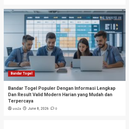
Bandar Togel
Bandar Togel Populer Dengan Informasi Lengkap
Dan Result Valid Modern Harian yang Mudah dan
Terpercaya
uss2a
0
June 8, 2026