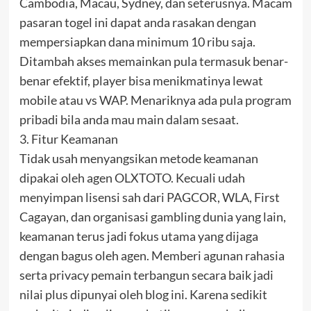
Cambodia, Macau, Sydney, dan seterusnya. Macam
pasaran togel ini dapat anda rasakan dengan
mempersiapkan dana minimum 10 ribu saja.
Ditambah akses memainkan pula termasuk benar-
benar efektif, player bisa menikmatinya lewat
mobile atau vs WAP. Menariknya ada pula program
pribadi bila anda mau main dalam sesaat.
3. Fitur Keamanan
Tidak usah menyangsikan metode keamanan
dipakai oleh agen OLXTOTO. Kecuali udah
menyimpan lisensi sah dari PAGCOR, WLA, First
Cagayan, dan organisasi gambling dunia yang lain,
keamanan terus jadi fokus utama yang dijaga
dengan bagus oleh agen. Memberi agunan rahasia
serta privacy pemain terbangun secara baik jadi
nilai plus dipunyai oleh blog ini. Karena sedikit