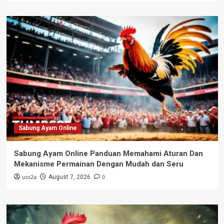
Sabung Ayam Online
Sabung Ayam Online Panduan Memahami Aturan Dan
Mekanisme Permainan Dengan Mudah dan Seru
uss2a
0
August 7, 2026