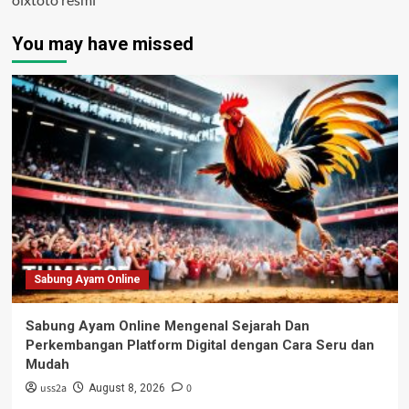
You may have missed
Sabung Ayam Online
Sabung Ayam Online Mengenal Sejarah Dan
Perkembangan Platform Digital dengan Cara Seru dan
Mudah
uss2a
0
August 8, 2026