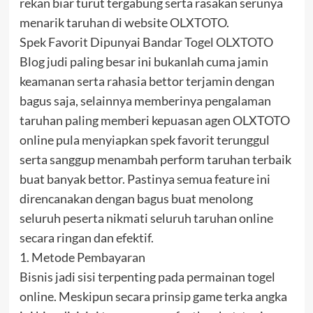
rekan biar turut tergabung serta rasakan serunya
menarik taruhan di website OLXTOTO.
Spek Favorit Dipunyai Bandar Togel OLXTOTO
Blog judi paling besar ini bukanlah cuma jamin
keamanan serta rahasia bettor terjamin dengan
bagus saja, selainnya memberinya pengalaman
taruhan paling memberi kepuasan agen OLXTOTO
online pula menyiapkan spek favorit terunggul
serta sanggup menambah perform taruhan terbaik
buat banyak bettor. Pastinya semua feature ini
direncanakan dengan bagus buat menolong
seluruh peserta nikmati seluruh taruhan online
secara ringan dan efektif.
1. Metode Pembayaran
Bisnis jadi sisi terpenting pada permainan togel
online. Meskipun secara prinsip game terka angka