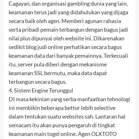
Cagayan, dan organisasi gambling dunia yang lain,
keamanan terus jadi yang didahulukan yang dijaga
secara baik oleh agen. Memberi agunan rahasia
serta pribadi pemain terbangun dengan bagus jadi
nilai plus dipunyai oleh website ini. Dikarenakan
sedikit blog judi online perhatikan secara bagus
keamanan data dari banyak pemainnya. Terkecuali
itu, server pula diberi dengan mekanisme
keamanan SSL bermutu, maka data dapat
terbangun secara bagus.
4. Sistem Engine Terunggul
DI masa kekinian yang serba manfaatkan tehnologi
ini membikin beberapa bettor lebih selective
dalam tentukan suatu websites sah. Lantaran hal
semacam itu akan punya pengaruh di tingkat
keamanan main togel online. Agen OLXTOTO