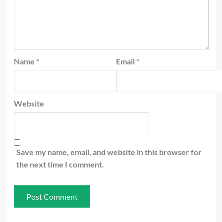
Name
*
Email
*
Website
Save my name, email, and website in this browser for
the next time I comment.