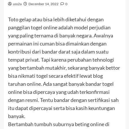
uss2a
December 14, 2022
0
Toto gelap atau bisa lebih diketahui dengan
panggilan togel online adalah model perjudian
yang paling ternama di banyak negara. Awalnya
permainan ini cuman bisa dimainkan dengan
kontribusi dari bandar darat saja dalam suatu
tempat privat. Tapi karena perubahan tehnologi
yang bertambah mutakhir, sekarang banyak bettor
bisa nikmati togel secara efektif lewat blog
taruhan online. Ada sangat banyak bandar togel
online bisa dipercaya yang udah terkonfirmasi
dengan resmi. Tentu bandar dengan sertifikasi sah
itu dapat dipercayai serta bisa kasih keuntungan
banyak.
Bertambah tumbuh suburnya beting online di