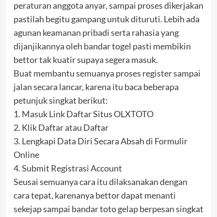
peraturan anggota anyar, sampai proses dikerjakan
pastilah begitu gampang untuk dituruti. Lebih ada
agunan keamanan pribadi serta rahasia yang
dijanjikannya oleh bandar togel pasti membikin
bettor tak kuatir supaya segera masuk.
Buat membantu semuanya proses register sampai
jalan secara lancar, karena itu baca beberapa
petunjuk singkat berikut:
1. Masuk Link Daftar Situs OLXTOTO
2. Klik Daftar atau Daftar
3. Lengkapi Data Diri Secara Absah di Formulir
Online
4. Submit Registrasi Account
Seusai semuanya cara itu dilaksanakan dengan
cara tepat, karenanya bettor dapat menanti
sekejap sampai bandar toto gelap berpesan singkat