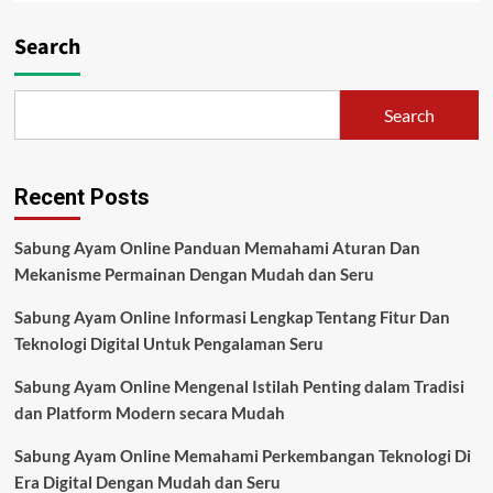
Search
Search
Recent Posts
Sabung Ayam Online Panduan Memahami Aturan Dan
Mekanisme Permainan Dengan Mudah dan Seru
Sabung Ayam Online Informasi Lengkap Tentang Fitur Dan
Teknologi Digital Untuk Pengalaman Seru
Sabung Ayam Online Mengenal Istilah Penting dalam Tradisi
dan Platform Modern secara Mudah
Sabung Ayam Online Memahami Perkembangan Teknologi Di
Era Digital Dengan Mudah dan Seru