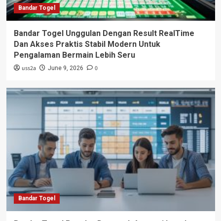
Bandar Togel
Bandar Togel Unggulan Dengan Result RealTime
Dan Akses Praktis Stabil Modern Untuk
Pengalaman Bermain Lebih Seru
uss2a
0
June 9, 2026
Bandar Togel