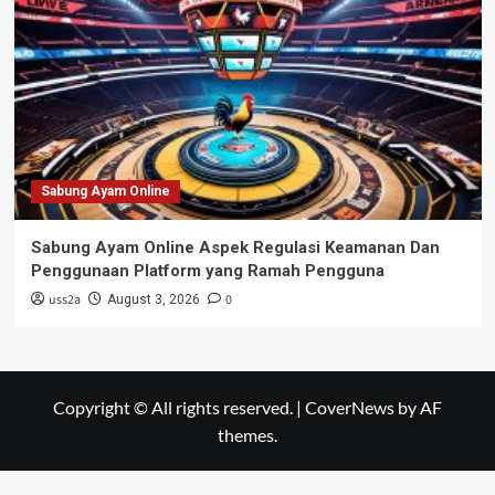
Sabung Ayam Online
Sabung Ayam Online Aspek Regulasi Keamanan Dan
Penggunaan Platform yang Ramah Pengguna
uss2a
0
August 3, 2026
Copyright © All rights reserved.
|
CoverNews
by AF
themes.