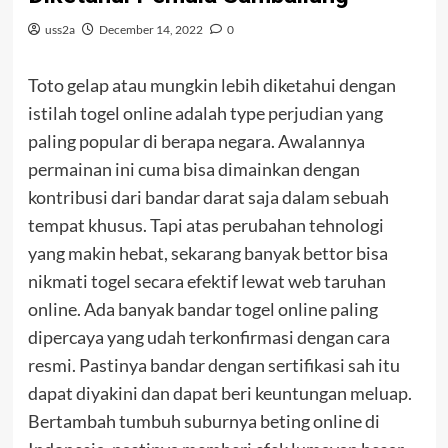
uss2a
December 14, 2022
0
Toto gelap atau mungkin lebih diketahui dengan
istilah togel online adalah type perjudian yang
paling popular di berapa negara. Awalannya
permainan ini cuma bisa dimainkan dengan
kontribusi dari bandar darat saja dalam sebuah
tempat khusus. Tapi atas perubahan tehnologi
yang makin hebat, sekarang banyak bettor bisa
nikmati togel secara efektif lewat web taruhan
online. Ada banyak bandar togel online paling
dipercaya yang udah terkonfirmasi dengan cara
resmi. Pastinya bandar dengan sertifikasi sah itu
dapat diyakini dan dapat beri keuntungan meluap.
Bertambah tumbuh suburnya beting online di