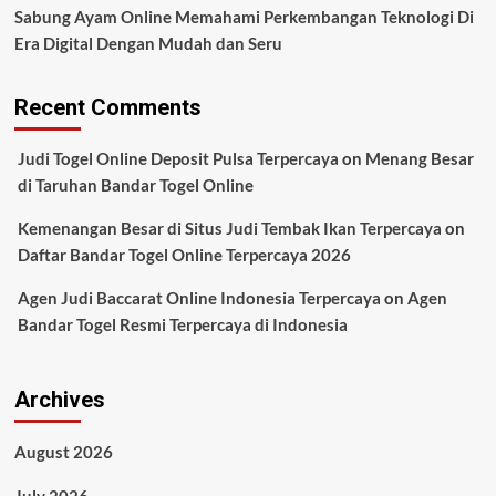
Sabung Ayam Online Memahami Perkembangan Teknologi Di
Era Digital Dengan Mudah dan Seru
Recent Comments
Judi Togel Online Deposit Pulsa Terpercaya
on
Menang Besar
di Taruhan Bandar Togel Online
Kemenangan Besar di Situs Judi Tembak Ikan Terpercaya
on
Daftar Bandar Togel Online Terpercaya 2026
Agen Judi Baccarat Online Indonesia Terpercaya
on
Agen
Bandar Togel Resmi Terpercaya di Indonesia
Archives
August 2026