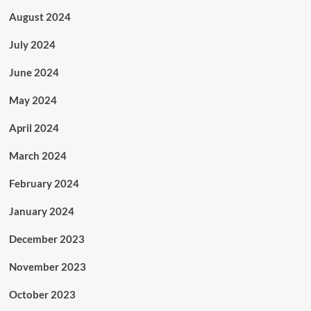
August 2024
July 2024
June 2024
May 2024
April 2024
March 2024
February 2024
January 2024
December 2023
November 2023
October 2023