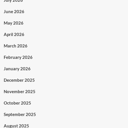
July 2026
June 2026
May 2026
April 2026
March 2026
February 2026
January 2026
December 2025
November 2025
October 2025
September 2025
August 2025