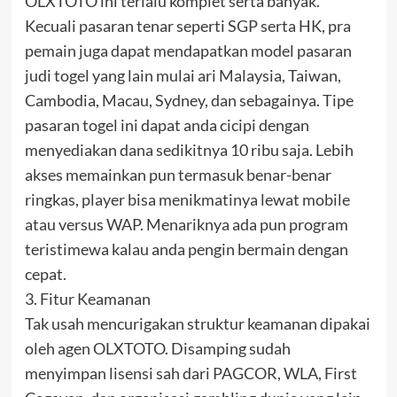
OLXTOTO ini terlalu komplet serta banyak.
Kecuali pasaran tenar seperti SGP serta HK, pra
pemain juga dapat mendapatkan model pasaran
judi togel yang lain mulai ari Malaysia, Taiwan,
Cambodia, Macau, Sydney, dan sebagainya. Tipe
pasaran togel ini dapat anda cicipi dengan
menyediakan dana sedikitnya 10 ribu saja. Lebih
akses memainkan pun termasuk benar-benar
ringkas, player bisa menikmatinya lewat mobile
atau versus WAP. Menariknya ada pun program
teristimewa kalau anda pengin bermain dengan
cepat.
3. Fitur Keamanan
Tak usah mencurigakan struktur keamanan dipakai
oleh agen OLXTOTO. Disamping sudah
menyimpan lisensi sah dari PAGCOR, WLA, First