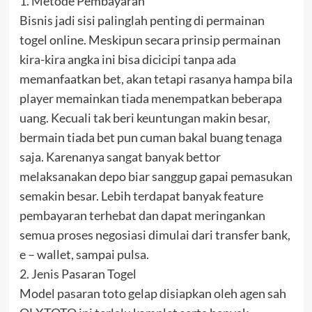
1. Metode Pembayaran
Bisnis jadi sisi palinglah penting di permainan
togel online. Meskipun secara prinsip permainan
kira-kira angka ini bisa dicicipi tanpa ada
memanfaatkan bet, akan tetapi rasanya hampa bila
player memainkan tiada menempatkan beberapa
uang. Kecuali tak beri keuntungan makin besar,
bermain tiada bet pun cuman bakal buang tenaga
saja. Karenanya sangat banyak bettor
melaksanakan depo biar sanggup gapai pemasukan
semakin besar. Lebih terdapat banyak feature
pembayaran terhebat dan dapat meringankan
semua proses negosiasi dimulai dari transfer bank,
e – wallet, sampai pulsa.
2. Jenis Pasaran Togel
Model pasaran toto gelap disiapkan oleh agen sah