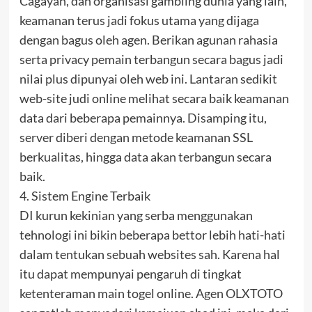
Cagayan, dan organisasi gambling dunia yang lain,
keamanan terus jadi fokus utama yang dijaga
dengan bagus oleh agen. Berikan agunan rahasia
serta privacy pemain terbangun secara bagus jadi
nilai plus dipunyai oleh web ini. Lantaran sedikit
web-site judi online melihat secara baik keamanan
data dari beberapa pemainnya. Disamping itu,
server diberi dengan metode keamanan SSL
berkualitas, hingga data akan terbangun secara
baik.
4. Sistem Engine Terbaik
DI kurun kekinian yang serba menggunakan
tehnologi ini bikin beberapa bettor lebih hati-hati
dalam tentukan sebuah websites sah. Karena hal
itu dapat mempunyai pengaruh di tingkat
ketenteraman main togel online. Agen OLXTOTO