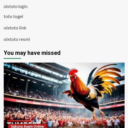
olxtoto login
toto togel
olxtoto link
olxtoto resmi
You may have missed
Sabung Ayam Online