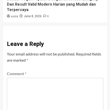
Dan Result Valid Modern Harian yang Mudah dan
Terpercaya
uss2a
0
June 8, 2026
Leave a Reply
Your email address will not be published.
Required fields
are marked
*
Comment
*