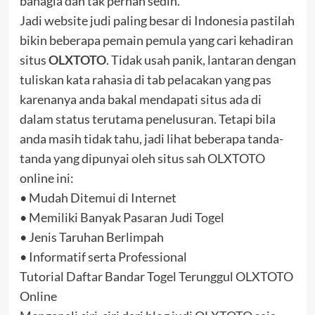
bahagia dan tak pernah sedih.
Jadi website judi paling besar di Indonesia pastilah
bikin beberapa pemain pemula yang cari kehadiran
situs
OLXTOTO
. Tidak usah panik, lantaran dengan
tuliskan kata rahasia di tab pelacakan yang pas
karenanya anda bakal mendapati situs ada di
dalam status terutama penelusuran. Tetapi bila
anda masih tidak tahu, jadi lihat beberapa tanda-
tanda yang dipunyai oleh situs sah OLXTOTO
online ini:
• Mudah Ditemui di Internet
• Memiliki Banyak Pasaran Judi Togel
• Jenis Taruhan Berlimpah
• Informatif serta Professional
Tutorial Daftar Bandar Togel Terunggul OLXTOTO
Online