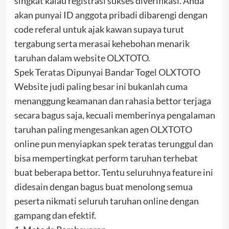
singkat kalau registrasi sukses diverifikasi. Anda
akan punyai ID anggota pribadi dibarengi dengan
code referal untuk ajak kawan supaya turut
tergabung serta merasai kehebohan menarik
taruhan dalam website OLXTOTO.
Spek Teratas Dipunyai Bandar Togel OLXTOTO
Website judi paling besar ini bukanlah cuma
menanggung keamanan dan rahasia bettor terjaga
secara bagus saja, kecuali memberinya pengalaman
taruhan paling mengesankan agen OLXTOTO
online pun menyiapkan spek teratas terunggul dan
bisa mempertingkat perform taruhan terhebat
buat beberapa bettor. Tentu seluruhnya feature ini
didesain dengan bagus buat menolong semua
peserta nikmati seluruh taruhan online dengan
gampang dan efektif.