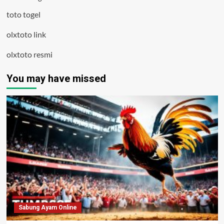
toto togel
olxtoto link
olxtoto resmi
You may have missed
Sabung Ayam Online