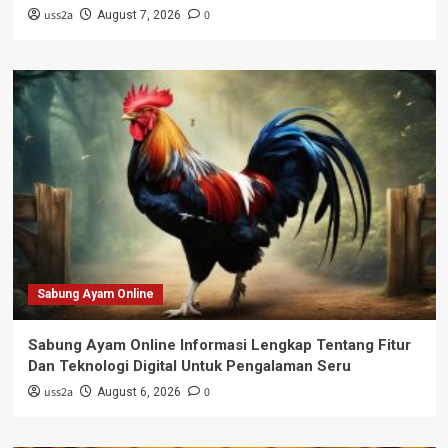
uss2a
0
August 7, 2026
Sabung Ayam Online
Sabung Ayam Online Informasi Lengkap Tentang Fitur
Dan Teknologi Digital Untuk Pengalaman Seru
uss2a
0
August 6, 2026