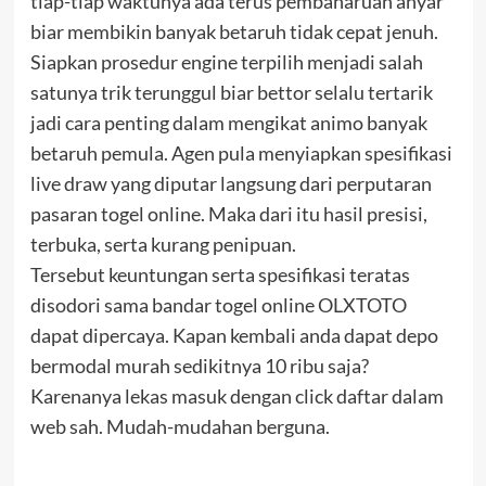
tiap-tiap waktunya ada terus pembaharuan anyar
biar membikin banyak betaruh tidak cepat jenuh.
Siapkan prosedur engine terpilih menjadi salah
satunya trik terunggul biar bettor selalu tertarik
jadi cara penting dalam mengikat animo banyak
betaruh pemula. Agen pula menyiapkan spesifikasi
live draw yang diputar langsung dari perputaran
pasaran togel online. Maka dari itu hasil presisi,
terbuka, serta kurang penipuan.
Tersebut keuntungan serta spesifikasi teratas
disodori sama bandar togel online OLXTOTO
dapat dipercaya. Kapan kembali anda dapat depo
bermodal murah sedikitnya 10 ribu saja?
Karenanya lekas masuk dengan click daftar dalam
web sah. Mudah-mudahan berguna.