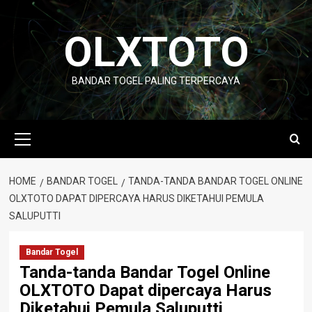
Skip
to
OLXTOTO
content
BANDAR TOGEL PALING TERPERCAYA
Primary
Menu
HOME
BANDAR TOGEL
TANDA-TANDA BANDAR TOGEL ONLINE
OLXTOTO DAPAT DIPERCAYA HARUS DIKETAHUI PEMULA
SALUPUTTI
Bandar Togel
Tanda-tanda Bandar Togel Online
OLXTOTO Dapat dipercaya Harus
Diketahui Pemula Saluputti