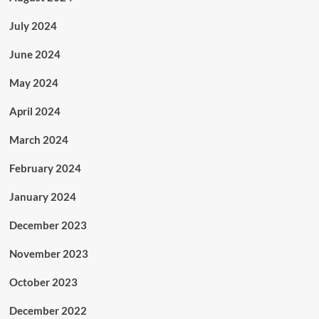
July 2024
June 2024
May 2024
April 2024
March 2024
February 2024
January 2024
December 2023
November 2023
October 2023
December 2022