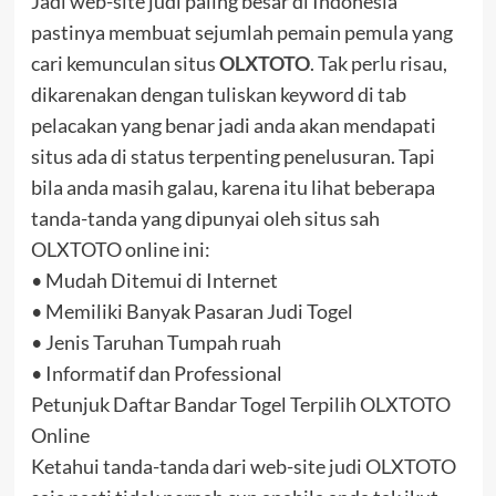
Jadi web-site judi paling besar di Indonesia
pastinya membuat sejumlah pemain pemula yang
cari kemunculan situs
OLXTOTO
. Tak perlu risau,
dikarenakan dengan tuliskan keyword di tab
pelacakan yang benar jadi anda akan mendapati
situs ada di status terpenting penelusuran. Tapi
bila anda masih galau, karena itu lihat beberapa
tanda-tanda yang dipunyai oleh situs sah
OLXTOTO online ini:
• Mudah Ditemui di Internet
• Memiliki Banyak Pasaran Judi Togel
• Jenis Taruhan Tumpah ruah
• Informatif dan Professional
Petunjuk Daftar Bandar Togel Terpilih OLXTOTO
Online
Ketahui tanda-tanda dari web-site judi OLXTOTO