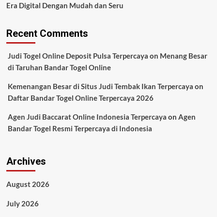
Era Digital Dengan Mudah dan Seru
Recent Comments
Judi Togel Online Deposit Pulsa Terpercaya
on
Menang Besar
di Taruhan Bandar Togel Online
Kemenangan Besar di Situs Judi Tembak Ikan Terpercaya
on
Daftar Bandar Togel Online Terpercaya 2026
Agen Judi Baccarat Online Indonesia Terpercaya
on
Agen
Bandar Togel Resmi Terpercaya di Indonesia
Archives
August 2026
July 2026