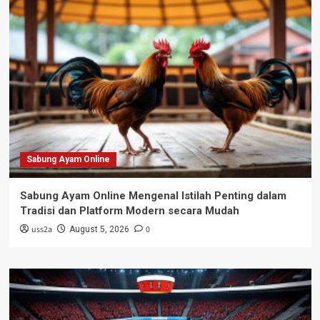
Sabung Ayam Online
Sabung Ayam Online Mengenal Istilah Penting dalam
Tradisi dan Platform Modern secara Mudah
uss2a
0
August 5, 2026