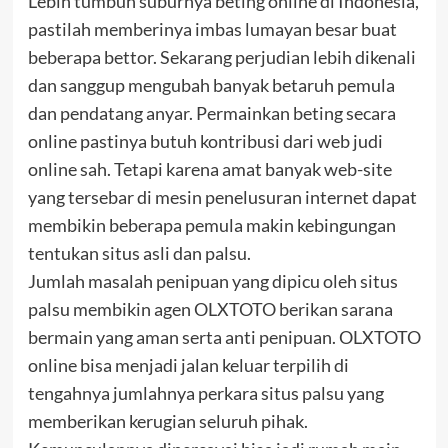
Lebih tumbuh suburnya beting online di Indonesia,
pastilah memberinya imbas lumayan besar buat
beberapa bettor. Sekarang perjudian lebih dikenali
dan sanggup mengubah banyak betaruh pemula
dan pendatang anyar. Permainkan beting secara
online pastinya butuh kontribusi dari web judi
online sah. Tetapi karena amat banyak web-site
yang tersebar di mesin penelusuran internet dapat
membikin beberapa pemula makin kebingungan
tentukan situs asli dan palsu.
Jumlah masalah penipuan yang dipicu oleh situs
palsu membikin agen OLXTOTO berikan sarana
bermain yang aman serta anti penipuan. OLXTOTO
online bisa menjadi jalan keluar terpilih di
tengahnya jumlahnya perkara situs palsu yang
memberikan kerugian seluruh pihak.