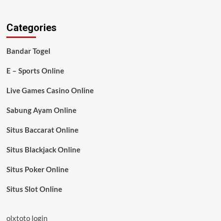
Categories
Bandar Togel
E – Sports Online
Live Games Casino Online
Sabung Ayam Online
Situs Baccarat Online
Situs Blackjack Online
Situs Poker Online
Situs Slot Online
olxtoto login