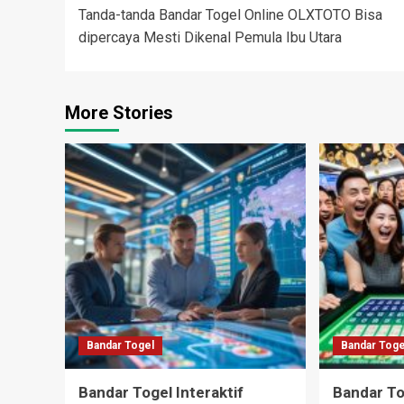
Tanda-tanda Bandar Togel Online OLXTOTO Bisa
navigation
dipercaya Mesti Dikenal Pemula Ibu Utara
More Stories
Bandar Togel
Bandar Toge
Bandar Togel Interaktif
Bandar To