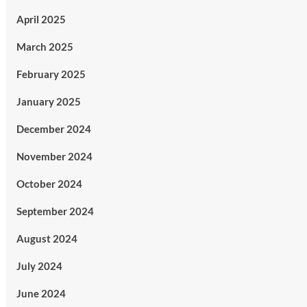
April 2025
March 2025
February 2025
January 2025
December 2024
November 2024
October 2024
September 2024
August 2024
July 2024
June 2024