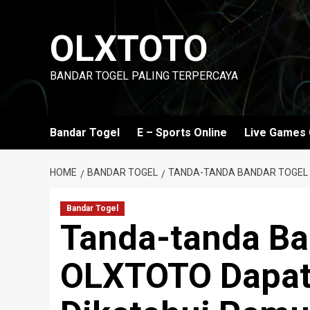
Skip
to
OLXTOTO
content
BANDAR TOGEL PALING TERPERCAYA
Bandar Togel
E – Sports Online
Live Games 
HOME
BANDAR TOGEL
TANDA-TANDA BANDAR TOGEL 
Bandar Togel
Tanda-tanda Ba
OLXTOTO Dapat 