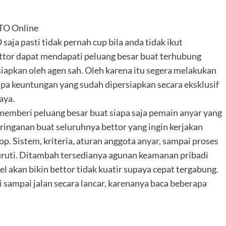
OTO Online
ja pasti tidak pernah cup bila anda tidak ikut
ettor dapat mendapati peluang besar buat terhubung
siapkan oleh agen sah. Oleh karena itu segera melakukan
rapa keuntungan yang sudah dipersiapkan secara eksklusif
aya.
ti memberi peluang besar buat siapa saja pemain anyar yang
inganan buat seluruhnya bettor yang ingin kerjakan
. Sistem, kriteria, aturan anggota anyar, sampai proses
uruti. Ditambah tersedianya agunan keamanan pribadi
el akan bikin bettor tidak kuatir supaya cepat tergabung.
 sampai jalan secara lancar, karenanya baca beberapa