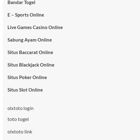
Bandar Togel
E – Sports Online
Live Games Casino Online
Sabung Ayam Online
Situs Baccarat Online
Situs Blackjack Online
Situs Poker Online
Situs Slot Online
olxtoto login
toto togel
olxtoto link