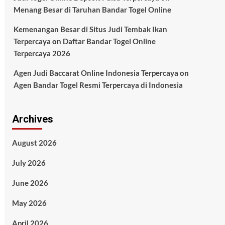
Menang Besar di Taruhan Bandar Togel Online
Kemenangan Besar di Situs Judi Tembak Ikan
Terpercaya
on
Daftar Bandar Togel Online
Terpercaya 2026
Agen Judi Baccarat Online Indonesia Terpercaya
on
Agen Bandar Togel Resmi Terpercaya di Indonesia
Archives
August 2026
July 2026
June 2026
May 2026
April 2026