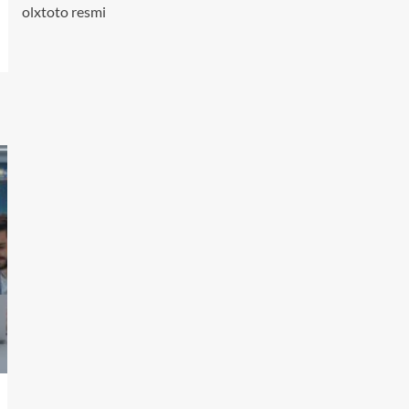
olxtoto resmi