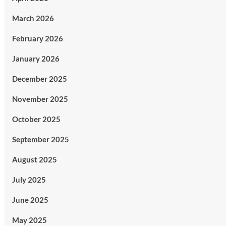
March 2026
February 2026
January 2026
December 2025
November 2025
October 2025
September 2025
August 2025
July 2025
June 2025
May 2025