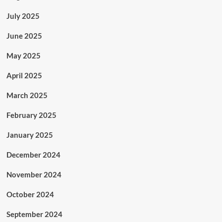
July 2025
June 2025
May 2025
April 2025
March 2025
February 2025
January 2025
December 2024
November 2024
October 2024
September 2024