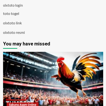
olxtoto login
toto togel
olxtoto link
olxtoto resmi
You may have missed
Sabung Ayam Online