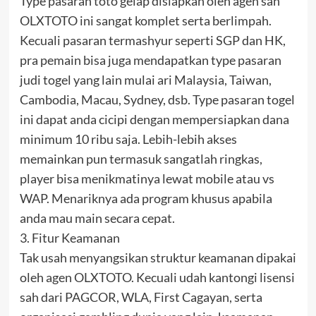
Type pasaran toto gelap disiapkan oleh agen sah
OLXTOTO ini sangat komplet serta berlimpah.
Kecuali pasaran termashyur seperti SGP dan HK,
pra pemain bisa juga mendapatkan type pasaran
judi togel yang lain mulai ari Malaysia, Taiwan,
Cambodia, Macau, Sydney, dsb. Type pasaran togel
ini dapat anda cicipi dengan mempersiapkan dana
minimum 10 ribu saja. Lebih-lebih akses
memainkan pun termasuk sangatlah ringkas,
player bisa menikmatinya lewat mobile atau vs
WAP. Menariknya ada program khusus apabila
anda mau main secara cepat.
3. Fitur Keamanan
Tak usah menyangsikan struktur keamanan dipakai
oleh agen OLXTOTO. Kecuali udah kantongi lisensi
sah dari PAGCOR, WLA, First Cagayan, serta