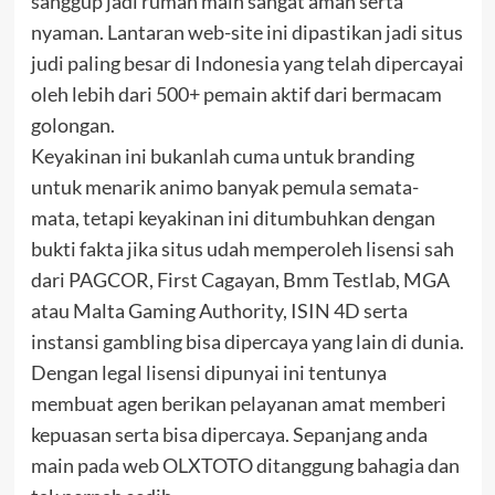
sanggup jadi rumah main sangat aman serta
nyaman. Lantaran web-site ini dipastikan jadi situs
judi paling besar di Indonesia yang telah dipercayai
oleh lebih dari 500+ pemain aktif dari bermacam
golongan.
Keyakinan ini bukanlah cuma untuk branding
untuk menarik animo banyak pemula semata-
mata, tetapi keyakinan ini ditumbuhkan dengan
bukti fakta jika situs udah memperoleh lisensi sah
dari PAGCOR, First Cagayan, Bmm Testlab, MGA
atau Malta Gaming Authority, ISIN 4D serta
instansi gambling bisa dipercaya yang lain di dunia.
Dengan legal lisensi dipunyai ini tentunya
membuat agen berikan pelayanan amat memberi
kepuasan serta bisa dipercaya. Sepanjang anda
main pada web OLXTOTO ditanggung bahagia dan