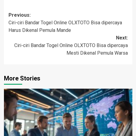
Post
Previous:
Ciri-ciri Bandar Togel Online OLXTOTO Bisa dipercaya
navigation
Harus Dikenal Pemula Mande
Next:
Ciri-ciri Bandar Togel Online OLXTOTO Bisa dipercaya
Mesti Dikenal Pemula Warsa
More Stories