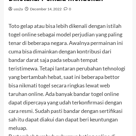
uss2a
December 14, 2022
0
Toto gelap atau bisa lebih dikenali dengan istilah
togel online sebagai model perjudian yang paling
tenar di beberapa negara. Awalnya permainan ini
cuma bisa dimainkan dengan kontribusi dari
bandar darat saja pada sebuah tempat
teristimewa. Tetapi lantaran perubahan tehnologi
yang bertambah hebat, saat ini beberapa bettor
bisa nikmati togel secara ringkas lewat web
taruhan online. Ada banyak bandar togel online
dapat dipercaya yang udah terkonfirmasi dengan
cara resmi. Sudah pasti bandar dengan sertifikasi
sah itu dapat diakui dan dapat beri keuntungan
meluap.