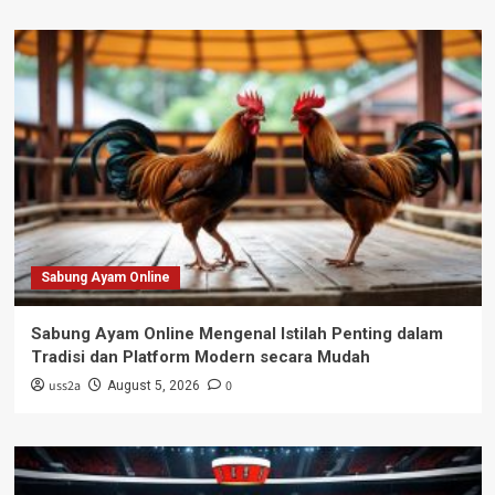
Sabung Ayam Online
Sabung Ayam Online Mengenal Istilah Penting dalam
Tradisi dan Platform Modern secara Mudah
uss2a
0
August 5, 2026