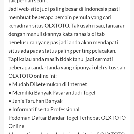
tak pernah sedih.
Jadi web-site judi paling besar di Indonesia pasti
membuat beberapa pemain pemula yang cari
kehadiran situs
OLXTOTO
. Tak usah risau, lantaran
dengan menuliskannya kata rahasia di tab
penelusuran yang pas jadi anda akan mendapati
situs ada pada status paling penting pelacakan.
Tapi kalau anda masih tidak tahu, jadi cermati
beberapa tanda-tanda yang dipunyai oleh situs sah
OLXTOTO online ini:
• Mudah Diketemukan di Internet
• Memiliki Banyak Pasaran Judi Togel
• Jenis Taruhan Banyak
• Informatif serta Professional
Pedoman Daftar Bandar Togel Terhebat OLXTOTO
Online