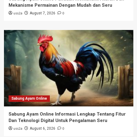
Mekanisme Permainan Dengan Mudah dan Seru
uss2a
0
August 7, 2026
Sabung Ayam Online
Sabung Ayam Online Informasi Lengkap Tentang Fitur
Dan Teknologi Digital Untuk Pengalaman Seru
uss2a
0
August 6, 2026