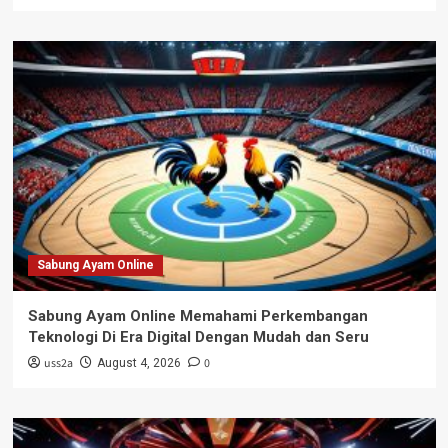
Sabung Ayam Online
Sabung Ayam Online Memahami Perkembangan
Teknologi Di Era Digital Dengan Mudah dan Seru
uss2a
0
August 4, 2026