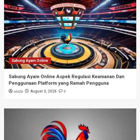
Sabung Ayam Online
Sabung Ayam Online Aspek Regulasi Keamanan Dan
Penggunaan Platform yang Ramah Pengguna
uss2a
0
August 3, 2026