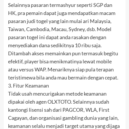
Selainnya pasaran termashyur seperti SGP dan
HK, pra pemain dapat juga mendapatkan macam
pasaran judi togel yang lain mulai ari Malaysia,
Taiwan, Cambodia, Macau, Sydney, dsb. Model
pasaran togel ini dapat anda rasakan dengan
menyediakan dana sedikitnya 10 ribu saja.
Ditambah akses memainkan pun termasuk begitu
efektif, player bisa menikmatinya lewat mobile
atau versus WAP. Menariknya siap pula terapan
teristimewa bila anda mau bermain dengan cepat.
3. Fitur Keamanan
Tidak usah mencurigakan metode keamanan
dipakai oleh agen OLXTOTO. Selainnya sudah
kantongi lisensi sah dari PAGCOR, WLA, First
Cagayan, dan organisasi gambling dunia yang lain,
keamanan selalu menjadi target utama yang dijaga