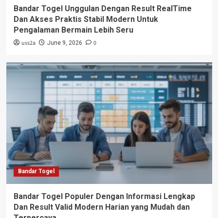
Bandar Togel Unggulan Dengan Result RealTime
Dan Akses Praktis Stabil Modern Untuk
Pengalaman Bermain Lebih Seru
uss2a
0
June 9, 2026
Bandar Togel
Bandar Togel Populer Dengan Informasi Lengkap
Dan Result Valid Modern Harian yang Mudah dan
Terpercaya