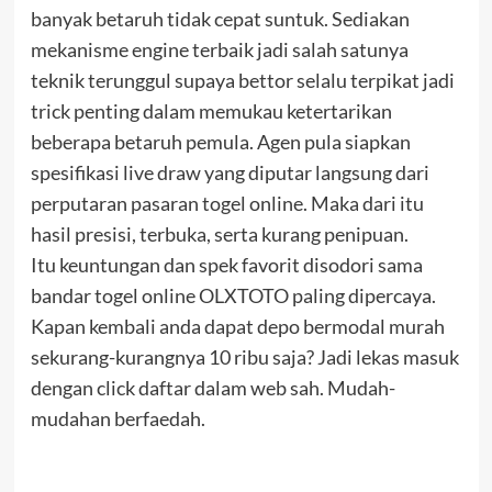
banyak betaruh tidak cepat suntuk. Sediakan
mekanisme engine terbaik jadi salah satunya
teknik terunggul supaya bettor selalu terpikat jadi
trick penting dalam memukau ketertarikan
beberapa betaruh pemula. Agen pula siapkan
spesifikasi live draw yang diputar langsung dari
perputaran pasaran togel online. Maka dari itu
hasil presisi, terbuka, serta kurang penipuan.
Itu keuntungan dan spek favorit disodori sama
bandar togel online OLXTOTO paling dipercaya.
Kapan kembali anda dapat depo bermodal murah
sekurang-kurangnya 10 ribu saja? Jadi lekas masuk
dengan click daftar dalam web sah. Mudah-
mudahan berfaedah.