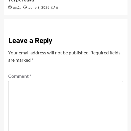
uss2a
0
June 8, 2026
Leave a Reply
Your email address will not be published.
Required fields
are marked
*
Comment
*