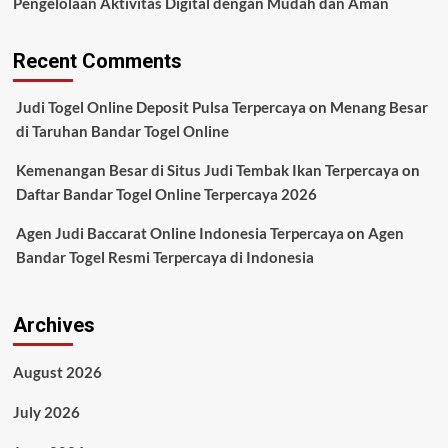
Pengelolaan Aktivitas Digital dengan Mudah dan Aman
Recent Comments
Judi Togel Online Deposit Pulsa Terpercaya
on
Menang Besar
di Taruhan Bandar Togel Online
Kemenangan Besar di Situs Judi Tembak Ikan Terpercaya
on
Daftar Bandar Togel Online Terpercaya 2026
Agen Judi Baccarat Online Indonesia Terpercaya
on
Agen
Bandar Togel Resmi Terpercaya di Indonesia
Archives
August 2026
July 2026