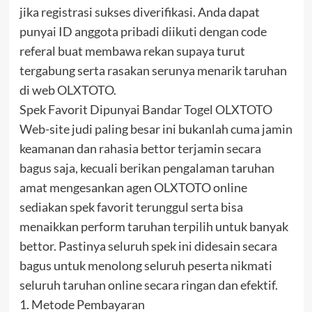
jika registrasi sukses diverifikasi. Anda dapat
punyai ID anggota pribadi diikuti dengan code
referal buat membawa rekan supaya turut
tergabung serta rasakan serunya menarik taruhan
di web OLXTOTO.
Spek Favorit Dipunyai Bandar Togel OLXTOTO
Web-site judi paling besar ini bukanlah cuma jamin
keamanan dan rahasia bettor terjamin secara
bagus saja, kecuali berikan pengalaman taruhan
amat mengesankan agen OLXTOTO online
sediakan spek favorit terunggul serta bisa
menaikkan perform taruhan terpilih untuk banyak
bettor. Pastinya seluruh spek ini didesain secara
bagus untuk menolong seluruh peserta nikmati
seluruh taruhan online secara ringan dan efektif.
1. Metode Pembayaran