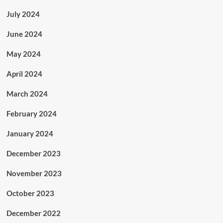
July 2024
June 2024
May 2024
April 2024
March 2024
February 2024
January 2024
December 2023
November 2023
October 2023
December 2022