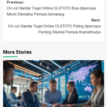
Post
Previous:
Ciri-ciri Bandar Togel Online OLXTOTO Bisa dipercaya
navigation
Mesti Diketahui Pemula Gemarang
Next:
Ciri-ciri Bandar Togel Online OLXTOTO Paling dipercaya
Penting Dikenal Pemula Kramatmulya
More Stories