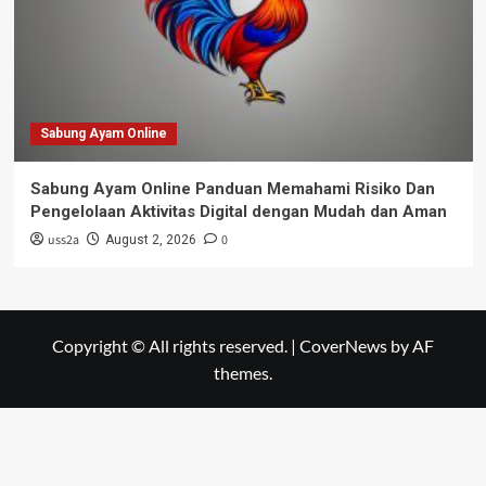
Sabung Ayam Online
Sabung Ayam Online Panduan Memahami Risiko Dan
Pengelolaan Aktivitas Digital dengan Mudah dan Aman
uss2a
0
August 2, 2026
Copyright © All rights reserved.
|
CoverNews
by AF
themes.