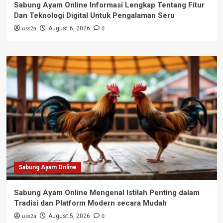
Sabung Ayam Online Informasi Lengkap Tentang Fitur
Dan Teknologi Digital Untuk Pengalaman Seru
uss2a
0
August 6, 2026
Sabung Ayam Online
Sabung Ayam Online Mengenal Istilah Penting dalam
Tradisi dan Platform Modern secara Mudah
uss2a
0
August 5, 2026