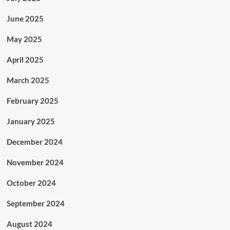
June 2025
May 2025
April 2025
March 2025
February 2025
January 2025
December 2024
November 2024
October 2024
September 2024
August 2024