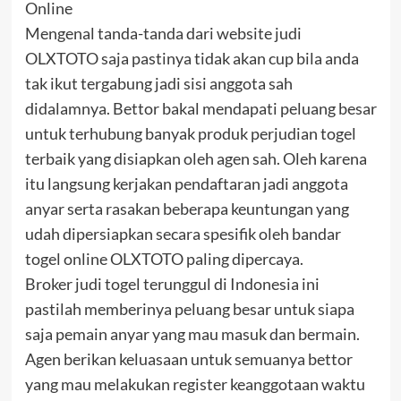
Online
Mengenal tanda-tanda dari website judi
OLXTOTO saja pastinya tidak akan cup bila anda
tak ikut tergabung jadi sisi anggota sah
didalamnya. Bettor bakal mendapati peluang besar
untuk terhubung banyak produk perjudian togel
terbaik yang disiapkan oleh agen sah. Oleh karena
itu langsung kerjakan pendaftaran jadi anggota
anyar serta rasakan beberapa keuntungan yang
udah dipersiapkan secara spesifik oleh bandar
togel online OLXTOTO paling dipercaya.
Broker judi togel terunggul di Indonesia ini
pastilah memberinya peluang besar untuk siapa
saja pemain anyar yang mau masuk dan bermain.
Agen berikan keluasaan untuk semuanya bettor
yang mau melakukan register keanggotaan waktu