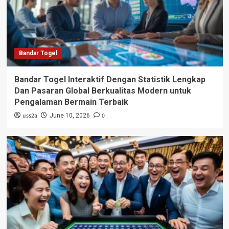
Bandar Togel
Bandar Togel Interaktif Dengan Statistik Lengkap
Dan Pasaran Global Berkualitas Modern untuk
Pengalaman Bermain Terbaik
uss2a
0
June 10, 2026