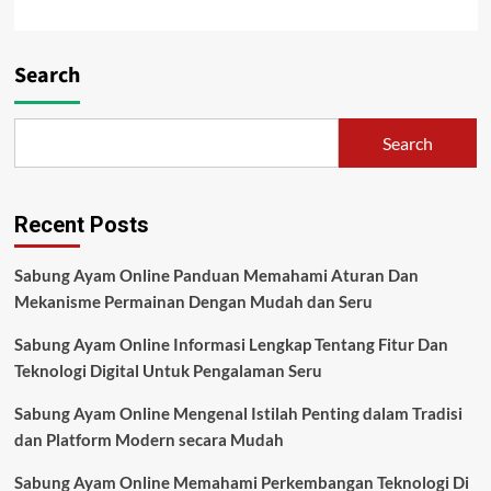
Search
Search
Recent Posts
Sabung Ayam Online Panduan Memahami Aturan Dan
Mekanisme Permainan Dengan Mudah dan Seru
Sabung Ayam Online Informasi Lengkap Tentang Fitur Dan
Teknologi Digital Untuk Pengalaman Seru
Sabung Ayam Online Mengenal Istilah Penting dalam Tradisi
dan Platform Modern secara Mudah
Sabung Ayam Online Memahami Perkembangan Teknologi Di