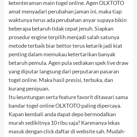
ketenteraman main togel online. Agen OLXTOTO
amat menyadari perubahan jaman ini, maka tiap
waktunya terus ada perubahan anyar supaya bikin
beberapa betaruh tidak cepat jenuh. Siapkan
prosedur engine terpilih menjadi salah satunya
metode terbaik biar bettor terus ketarik jadi kiat
penting dalam memukau ketertarikan banyak
betaruh pemula. Agen pula sediakan spek live draw
yang diputar langsung dari perputaran pasaran
togel online. Maka hasil presisi, terbuka, dan
kurang penipuan.
Itu keuntungan serta feature favorit ditawari sama
bandar togel online OLXTOTO paling dipercaya.
Kapan kembali anda dapat depo bermodalkan
murah sedikitnya 10 ribu saja? Karenanya lekas
masuk dengan click daftar di website sah. Mudah-