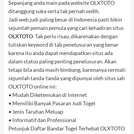
Sepanjang anda main pada website OLXTOTO
ditanggung suka serta tak pernah sedih.
Jadi web judi paling besar di Indonesia pasti bikin
sejumlah pemain pemula yang cari kehadiran situs
OLXTOTO
. Tak perlu risau, dikarenakan dengan
tuliskan keyword di tab penelusuran yang benar
karena itu anda dapat mendapatkan situs ada
dalam status paling penting penelusuran. Akan
tetapi bila anda masih bimbang, karenanya cermati
sejumlah tanda-tanda yang dipunyai oleh situs sah
OLXTOTO online ini:
• Mudah Diketemukan di Internet
• Memiliki Banyak Pasaran Judi Togel
• Jenis Taruhan Meluap
• Informatif dan Professional
Petunjuk Daftar Bandar Togel Terhebat OLXTOTO