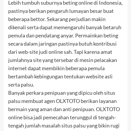
Lebih tumbuh suburnya beting online di Indonesia,
pastinya berikan pengaruh lumayan besar buat
beberapa bettor. Sekarang perjudian makin
dikenali serta dapat memengaruhi banyak betaruh
pemula dan pendatang anyar. Permainkan beting
secara dalam jaringan pastinya butuh kontribusi
dari web-site judi online sah. Tapi karena amat
jumlahnya site yang tersebar di mesin pelacakan
internet dapat membikin beberapa pemula
bertambah kebingungan tentukan website asli
serta palsu.
Banyak perkara penipuan yang dipicu oleh situs
palsu membuat agen OLXTOTO berikan layanan
bermain yang aman dan anti penipuan. OLXTOTO
online bisa jadi pemecahan terunggul di tengah-
tengah jumlah masalah situs palsu yang bikin rugi