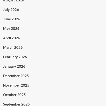
August 2026
July 2026
June 2026
May 2026
April 2026
March 2026
February 2026
January 2026
December 2025
November 2025
October 2025
September 2025