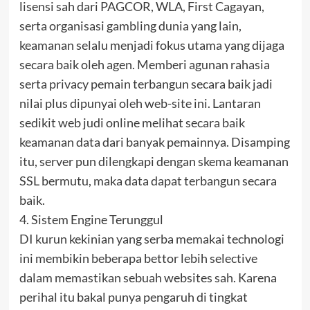
lisensi sah dari PAGCOR, WLA, First Cagayan,
serta organisasi gambling dunia yang lain,
keamanan selalu menjadi fokus utama yang dijaga
secara baik oleh agen. Memberi agunan rahasia
serta privacy pemain terbangun secara baik jadi
nilai plus dipunyai oleh web-site ini. Lantaran
sedikit web judi online melihat secara baik
keamanan data dari banyak pemainnya. Disamping
itu, server pun dilengkapi dengan skema keamanan
SSL bermutu, maka data dapat terbangun secara
baik.
4. Sistem Engine Terunggul
DI kurun kekinian yang serba memakai technologi
ini membikin beberapa bettor lebih selective
dalam memastikan sebuah websites sah. Karena
perihal itu bakal punya pengaruh di tingkat