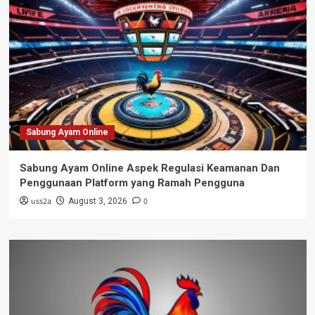
Sabung Ayam Online
Sabung Ayam Online Aspek Regulasi Keamanan Dan
Penggunaan Platform yang Ramah Pengguna
uss2a
0
August 3, 2026