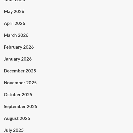
May 2026
April 2026
March 2026
February 2026
January 2026
December 2025
November 2025
October 2025
September 2025
August 2025
July 2025