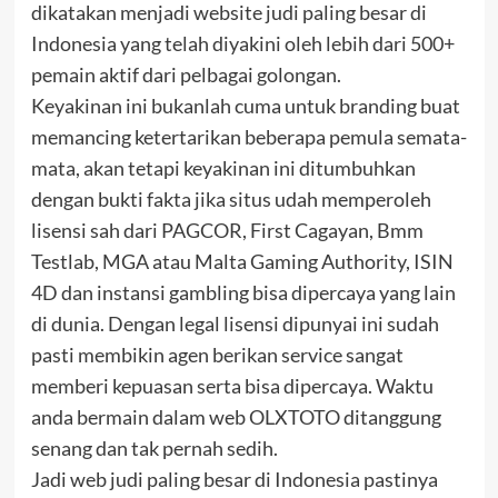
dikatakan menjadi website judi paling besar di
Indonesia yang telah diyakini oleh lebih dari 500+
pemain aktif dari pelbagai golongan.
Keyakinan ini bukanlah cuma untuk branding buat
memancing ketertarikan beberapa pemula semata-
mata, akan tetapi keyakinan ini ditumbuhkan
dengan bukti fakta jika situs udah memperoleh
lisensi sah dari PAGCOR, First Cagayan, Bmm
Testlab, MGA atau Malta Gaming Authority, ISIN
4D dan instansi gambling bisa dipercaya yang lain
di dunia. Dengan legal lisensi dipunyai ini sudah
pasti membikin agen berikan service sangat
memberi kepuasan serta bisa dipercaya. Waktu
anda bermain dalam web OLXTOTO ditanggung
senang dan tak pernah sedih.
Jadi web judi paling besar di Indonesia pastinya