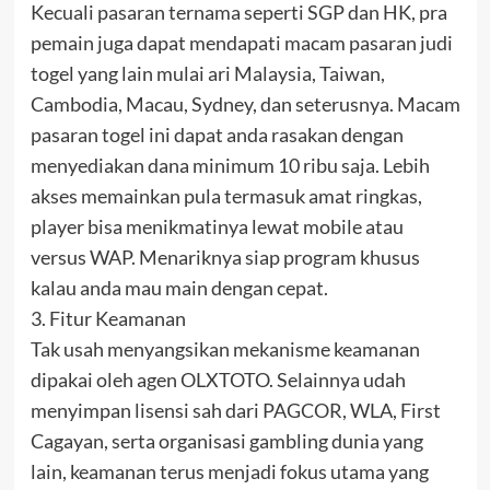
Kecuali pasaran ternama seperti SGP dan HK, pra
pemain juga dapat mendapati macam pasaran judi
togel yang lain mulai ari Malaysia, Taiwan,
Cambodia, Macau, Sydney, dan seterusnya. Macam
pasaran togel ini dapat anda rasakan dengan
menyediakan dana minimum 10 ribu saja. Lebih
akses memainkan pula termasuk amat ringkas,
player bisa menikmatinya lewat mobile atau
versus WAP. Menariknya siap program khusus
kalau anda mau main dengan cepat.
3. Fitur Keamanan
Tak usah menyangsikan mekanisme keamanan
dipakai oleh agen OLXTOTO. Selainnya udah
menyimpan lisensi sah dari PAGCOR, WLA, First
Cagayan, serta organisasi gambling dunia yang
lain, keamanan terus menjadi fokus utama yang