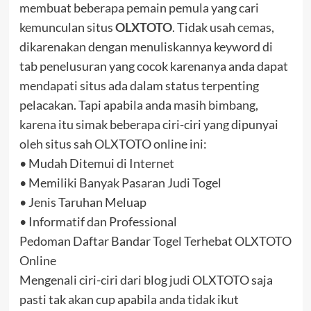
membuat beberapa pemain pemula yang cari
kemunculan situs
OLXTOTO
. Tidak usah cemas,
dikarenakan dengan menuliskannya keyword di
tab penelusuran yang cocok karenanya anda dapat
mendapati situs ada dalam status terpenting
pelacakan. Tapi apabila anda masih bimbang,
karena itu simak beberapa ciri-ciri yang dipunyai
oleh situs sah OLXTOTO online ini:
• Mudah Ditemui di Internet
• Memiliki Banyak Pasaran Judi Togel
• Jenis Taruhan Meluap
• Informatif dan Professional
Pedoman Daftar Bandar Togel Terhebat OLXTOTO
Online
Mengenali ciri-ciri dari blog judi OLXTOTO saja
pasti tak akan cup apabila anda tidak ikut