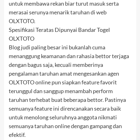
untuk membawa rekan biar turut masuk serta
merasai serunya menarik taruhan di web
OLXTOTO.
Spesifikasi Teratas Dipunyai Bandar Togel
OLXTOTO
Blog judi paling besar ini bukanlah cuma
menanggung keamanan dan rahasia bettor terjaga
dengan bagus saja, kecuali memberinya
pengalaman taruhan amat mengesankan agen
OLXTOTO online pun siapkan feature favorit
terunggul dan sanggup menambah perform
taruhan terhebat buat beberapa bettor. Pastinya
semuanya feature ini direncanakan secara baik
untuk menolong seluruhnya anggota nikmati
semuanya taruhan online dengan gampang dan
efektif.