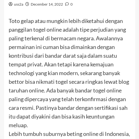
uss2a
December 14, 2022
0
Toto gelap atau mungkin lebih diketahui dengan
panggilan togel online adalah tipe perjudian yang
paling terkenal di bermacam negara. Awalannya
permainan ini cuman bisa dimainkan dengan
kontribusi dari bandar darat saja dalam suatu
tempat privat. Akan tetapi karena kemajuan
technologi yang kian modern, sekarang banyak
bettor bisa nikmati togel secara ringkas lewat blog
taruhan online. Ada banyak bandar togel online
paling dipercaya yang telah terkonfirmasi dengan
cara resmi. Pastinya bandar dengan sertifikasi sah
itu dapat diyakini dan bisa kasih keuntungan
meluap.
Lebih tumbuh suburnya beting online di Indonesia,