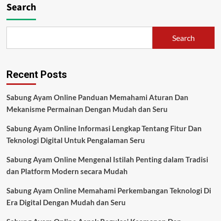
Search
Search
Recent Posts
Sabung Ayam Online Panduan Memahami Aturan Dan
Mekanisme Permainan Dengan Mudah dan Seru
Sabung Ayam Online Informasi Lengkap Tentang Fitur Dan
Teknologi Digital Untuk Pengalaman Seru
Sabung Ayam Online Mengenal Istilah Penting dalam Tradisi
dan Platform Modern secara Mudah
Sabung Ayam Online Memahami Perkembangan Teknologi Di
Era Digital Dengan Mudah dan Seru