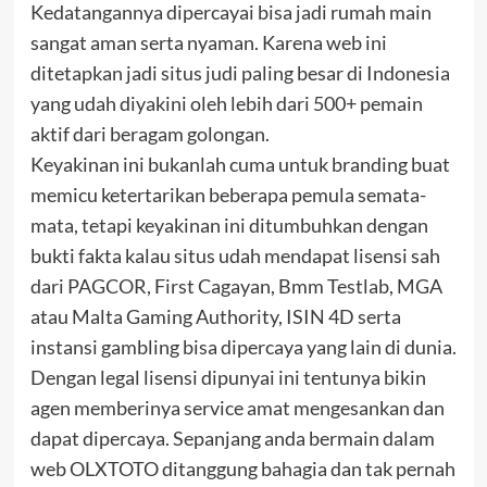
Kedatangannya dipercayai bisa jadi rumah main
sangat aman serta nyaman. Karena web ini
ditetapkan jadi situs judi paling besar di Indonesia
yang udah diyakini oleh lebih dari 500+ pemain
aktif dari beragam golongan.
Keyakinan ini bukanlah cuma untuk branding buat
memicu ketertarikan beberapa pemula semata-
mata, tetapi keyakinan ini ditumbuhkan dengan
bukti fakta kalau situs udah mendapat lisensi sah
dari PAGCOR, First Cagayan, Bmm Testlab, MGA
atau Malta Gaming Authority, ISIN 4D serta
instansi gambling bisa dipercaya yang lain di dunia.
Dengan legal lisensi dipunyai ini tentunya bikin
agen memberinya service amat mengesankan dan
dapat dipercaya. Sepanjang anda bermain dalam
web OLXTOTO ditanggung bahagia dan tak pernah