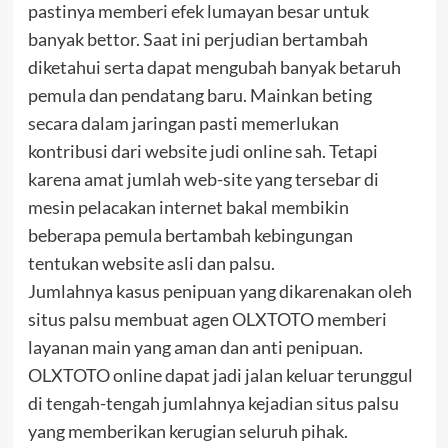
pastinya memberi efek lumayan besar untuk
banyak bettor. Saat ini perjudian bertambah
diketahui serta dapat mengubah banyak betaruh
pemula dan pendatang baru. Mainkan beting
secara dalam jaringan pasti memerlukan
kontribusi dari website judi online sah. Tetapi
karena amat jumlah web-site yang tersebar di
mesin pelacakan internet bakal membikin
beberapa pemula bertambah kebingungan
tentukan website asli dan palsu.
Jumlahnya kasus penipuan yang dikarenakan oleh
situs palsu membuat agen OLXTOTO memberi
layanan main yang aman dan anti penipuan.
OLXTOTO online dapat jadi jalan keluar terunggul
di tengah-tengah jumlahnya kejadian situs palsu
yang memberikan kerugian seluruh pihak.