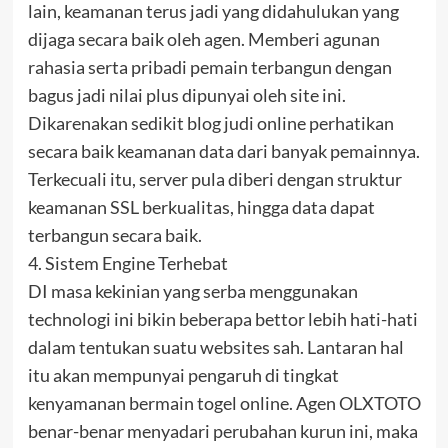
lain, keamanan terus jadi yang didahulukan yang
dijaga secara baik oleh agen. Memberi agunan
rahasia serta pribadi pemain terbangun dengan
bagus jadi nilai plus dipunyai oleh site ini.
Dikarenakan sedikit blog judi online perhatikan
secara baik keamanan data dari banyak pemainnya.
Terkecuali itu, server pula diberi dengan struktur
keamanan SSL berkualitas, hingga data dapat
terbangun secara baik.
4. Sistem Engine Terhebat
DI masa kekinian yang serba menggunakan
technologi ini bikin beberapa bettor lebih hati-hati
dalam tentukan suatu websites sah. Lantaran hal
itu akan mempunyai pengaruh di tingkat
kenyamanan bermain togel online. Agen OLXTOTO
benar-benar menyadari perubahan kurun ini, maka