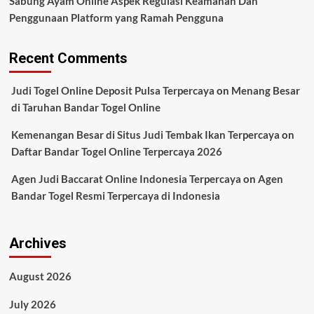
Sabung Ayam Online Aspek Regulasi Keamanan Dan
Penggunaan Platform yang Ramah Pengguna
Recent Comments
Judi Togel Online Deposit Pulsa Terpercaya
on
Menang Besar
di Taruhan Bandar Togel Online
Kemenangan Besar di Situs Judi Tembak Ikan Terpercaya
on
Daftar Bandar Togel Online Terpercaya 2026
Agen Judi Baccarat Online Indonesia Terpercaya
on
Agen
Bandar Togel Resmi Terpercaya di Indonesia
Archives
August 2026
July 2026