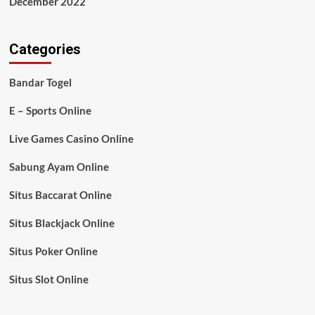
December 2022
Categories
Bandar Togel
E – Sports Online
Live Games Casino Online
Sabung Ayam Online
Situs Baccarat Online
Situs Blackjack Online
Situs Poker Online
Situs Slot Online