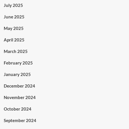
July 2025
June 2025
May 2025
April 2025
March 2025
February 2025
January 2025
December 2024
November 2024
October 2024
September 2024