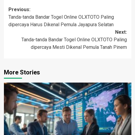
Post
Previous:
Tanda-tanda Bandar Togel Online OLXTOTO Paling
navigation
dipercaya Harus Dikenal Pemula Jayapura Selatan
Next:
Tanda-tanda Bandar Togel Online OLXTOTO Paling
dipercaya Mesti Dikenal Pemula Tanah Pinem
More Stories