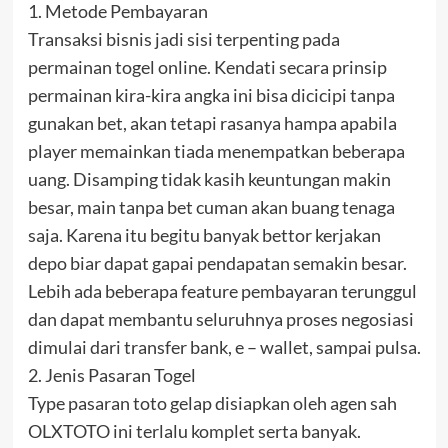
1. Metode Pembayaran
Transaksi bisnis jadi sisi terpenting pada
permainan togel online. Kendati secara prinsip
permainan kira-kira angka ini bisa dicicipi tanpa
gunakan bet, akan tetapi rasanya hampa apabila
player memainkan tiada menempatkan beberapa
uang. Disamping tidak kasih keuntungan makin
besar, main tanpa bet cuman akan buang tenaga
saja. Karena itu begitu banyak bettor kerjakan
depo biar dapat gapai pendapatan semakin besar.
Lebih ada beberapa feature pembayaran terunggul
dan dapat membantu seluruhnya proses negosiasi
dimulai dari transfer bank, e – wallet, sampai pulsa.
2. Jenis Pasaran Togel
Type pasaran toto gelap disiapkan oleh agen sah
OLXTOTO ini terlalu komplet serta banyak.