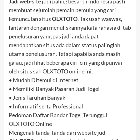
Jadi web-site judi paling besar di Indonesia pasti
membuat sejumlah pemain pemula yang cari
kemunculan situs
OLXTOTO
. Tak usah waswas,
lantaran dengan menuliskannya kata rahasia di tab
penelusuran yang pas jadi anda dapat
mendapatkan situs ada dalam status palinglah
utama penelusuran. Tetapi apabila anda masih
galau, jadi lihat beberapa ciri-ciri yang dipunyai
oleh situs sah OLXTOTO online ini:
• Mudah Ditemui di Internet
• Memiliki Banyak Pasaran Judi Togel
• Jenis Taruhan Banyak
• Informatif serta Professional
Pedoman Daftar Bandar Togel Terunggul
OLXTOTO Online
Mengenali tanda-tanda dari website judi