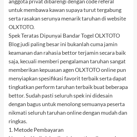
anggota privat dibarengi dengan code referal
untuk membawa kawan supaya turut tergabung
serta rasakan serunya menarik taruhan di website
OLXTOTO.
Spek Teratas Dipunyai Bandar Togel OLXTOTO
Blog judi paling besar ini bukanlah cuma jamin
keamanan dan rahasia bettor terjamin secara baik
saja, kecuali memberi pengalaman taruhan sangat
memberikan kepuasan agen OLXTOTO online pun
menyiapkan spesifikasi favorit terbaik serta dapat
tingkatkan perform taruhan terbaik buat beberapa
bettor. Sudah pasti seluruh spek ini didesain
dengan bagus untuk menolong semuanya peserta
nikmati seluruh taruhan online dengan mudah dan
ringkas.
1. Metode Pembayaran