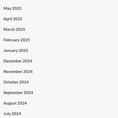
May 2025
April 2025
March 2025
February 2025
January 2025
December 2024
November 2024
October 2024
September 2024
August 2024
July 2024