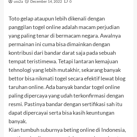
uss2a
December 14, 2022
0
Toto gelap ataupun lebih dikenali dengan
panggilan togel online adalah macam perjudian
yang paling tenar di bermacam negara. Awalnya
permainan ini cuma bisa dimainkan dengan
kontribusi dari bandar darat saja pada sebuah
tempat teristimewa. Tetapi lantaran kemajuan
tehnologi yang lebih mutakhir, sekarang banyak
bettor bisa nikmati togel secara efektif lewat blog
taruhan online. Ada banyak bandar togel online
paling dipercaya yang udah terkonfirmasi dengan
resmi. Pastinya bandar dengan sertifikasi sah itu
dapat dipercayai serta bisa kasih keuntungan
banyak.
Kian tumbuh suburnya beting online di Indonesia,