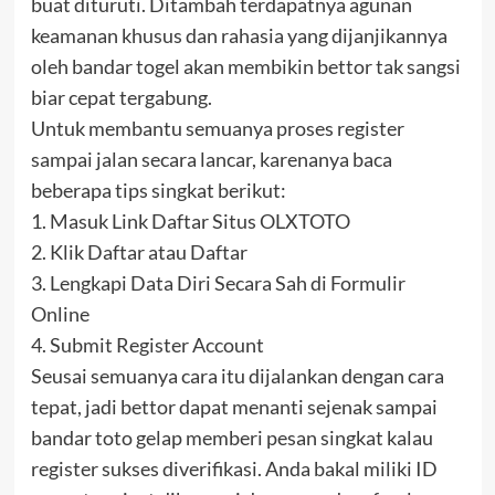
buat dituruti. Ditambah terdapatnya agunan
keamanan khusus dan rahasia yang dijanjikannya
oleh bandar togel akan membikin bettor tak sangsi
biar cepat tergabung.
Untuk membantu semuanya proses register
sampai jalan secara lancar, karenanya baca
beberapa tips singkat berikut:
1. Masuk Link Daftar Situs OLXTOTO
2. Klik Daftar atau Daftar
3. Lengkapi Data Diri Secara Sah di Formulir
Online
4. Submit Register Account
Seusai semuanya cara itu dijalankan dengan cara
tepat, jadi bettor dapat menanti sejenak sampai
bandar toto gelap memberi pesan singkat kalau
register sukses diverifikasi. Anda bakal miliki ID