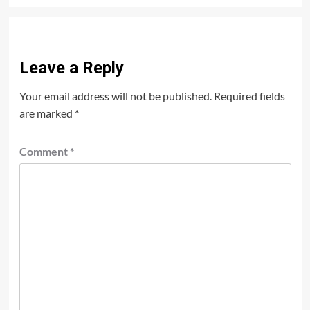
Leave a Reply
Your email address will not be published.
Required fields
are marked
*
Comment
*