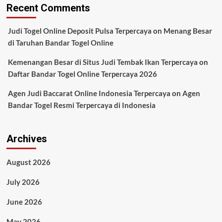
Recent Comments
Judi Togel Online Deposit Pulsa Terpercaya
on
Menang Besar
di Taruhan Bandar Togel Online
Kemenangan Besar di Situs Judi Tembak Ikan Terpercaya
on
Daftar Bandar Togel Online Terpercaya 2026
Agen Judi Baccarat Online Indonesia Terpercaya
on
Agen
Bandar Togel Resmi Terpercaya di Indonesia
Archives
August 2026
July 2026
June 2026
May 2026